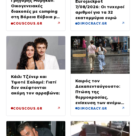
Γρηγόρης Μόργκαν:
Eurojackpot
Οικογενειακές
7/08/2026: Οι τυχεροί
διακοπές με camping
αριθμοί για τα 32
στη Βόρεια Εύβοια με
εκατομμύρια ευρώ
τον ενός έτους γιο
↗
↗
COUSCOUS.GR
DIMOCRACY.GR
τους
Κάιλι Τζένερ και
Καιρός τον
Τιμοτέ Σαλαμέ: Γιατί
Δεκαπενταύγουστο:
δεν σκέφτονται
Πτώση της
ακόμη τον αρραβώνα;
θερμοκρασίας,
ενίσχυση των ανέμων
και καταιγίδες όπου
↗
↗
COUSCOUS.GR
DIMOCRACY.GR
θα εκδηλωθούν