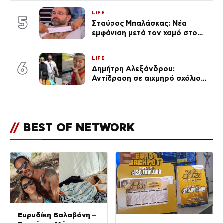
LIFE
5
Σταύρος Μπαλάσκας: Νέα
εμφάνιση μετά τον χαμό στο
«Πρωινό» (Φωτογραφία)
LIFE
6
Δημήτρη Αλεξάνδρου:
Αντίδραση σε αιχμηρό σχόλιο
για την Τούνη με αφορμή το
μεγάλωμα του Πάρη
//
BEST OF NETWORK
Ευρυδίκη Βαλαβάνη –