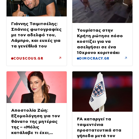
Γιάννης Τσιμιτσέλης:
Σπάνιες φωτογραφίες
Τουρίστας στην
με τον αδελφό του,
Κρήτη ρώτησε πόσο
Λάμπρο, και ευχές για
κοστίζει για να
τα γενέθλιά του
ασελγήσει σε ένα
10χρονο κοριτσάκι
↗
↗
COUSCOUS.GR
DIMOCRACY.GR
Αποστολία Ζώη:
Εξομολόγηση για τον
FA καταργεί τα
θάνατο της μητέρας
τσιμεντένια
της – «Μόλις
προστατευτικά στα
κατάλαβε τι έχει,
γήπεδα μετά τον
έφυγε»