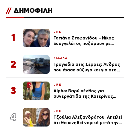
//
ΔΗΜΟΦΙΛΗ
LIFE
1
Τατιάνα Στεφανίδου – Νίκος
Ευαγγελάτος ποζάρουν με
μαγιό σε παραλία στην
Κεφαλονιά
ΕΛΛΑΔΑ
2
Τραγωδία στις Σέρρες: Άνδρας
που έχασε σύζυγο και γιο στο
τροχαίο λέει «Τα έχασα όλα, κάτι
με τράβαγε στην καρδιά μου»
LIFE
3
Alpha: Βαρύ πένθος για
συνεργάτιδα της Κατερίνας
Καινούργιου – «Κουράστηκες
πολύ… Απόψε είσαι στα χέρια
LIFE
του Θεού»
4
Τζούλια Αλεξανδράτου: Απειλεί
ότι θα κινηθεί νομικά μετά την
ανάρτηση της Δημουλίδου