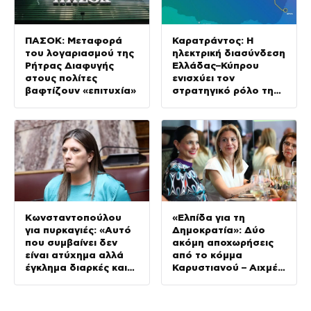
ΠΑΣΟΚ: Μεταφορά
Καρατράντος: Η
του λογαριασμού της
ηλεκτρική διασύνδεση
Ρήτρας Διαφυγής
Ελλάδας–Κύπρου
στους πολίτες
ενισχύει τον
βαφτίζουν «επιτυχία»
στρατηγικό ρόλο της
Ανατολικής
Μεσογείου
Κωνσταντοπούλου
«Ελπίδα για τη
για πυρκαγιές: «Αυτό
Δημοκρατία»: Δύο
που συμβαίνει δεν
ακόμη αποχωρήσεις
είναι ατύχημα αλλά
από το κόμμα
έγκλημα διαρκές και
Καρυστιανού – Αιχμές
συνεχιζόμενο»
για αρχηγισμό