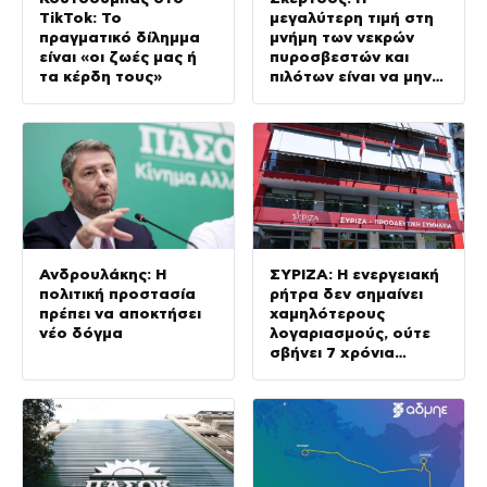
TikTok: Το
μεγαλύτερη τιμή στη
πραγματικό δίλημμα
μνήμη των νεκρών
είναι «οι ζωές μας ή
πυροσβεστών και
τα κέρδη τους»
πιλότων είναι να μην
σταματήσουμε ποτέ
να επενδύουμε στην
πρόληψη
Ανδρουλάκης: Η
ΣΥΡΙΖΑ: Η ενεργειακή
πολιτική προστασία
ρήτρα δεν σημαίνει
πρέπει να αποκτήσει
χαμηλότερους
νέο δόγμα
λογαριασμούς, ούτε
σβήνει 7 χρόνια
ενεργειακής ακρίβειας