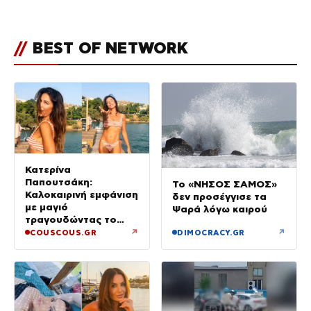
φωτογραφίες του
//
BEST OF NETWORK
Κατερίνα
Παπουτσάκη:
Το «ΝΗΣΟΣ ΣΑΜΟΣ»
Καλοκαιρινή εμφάνιση
δεν προσέγγισε τα
με μαγιό
Ψαρά λόγω καιρού
τραγουδώντας το
«Καλοκαιρινά
↗
↗
COUSCOUS.GR
DIMOCRACY.GR
Ραντεβού»