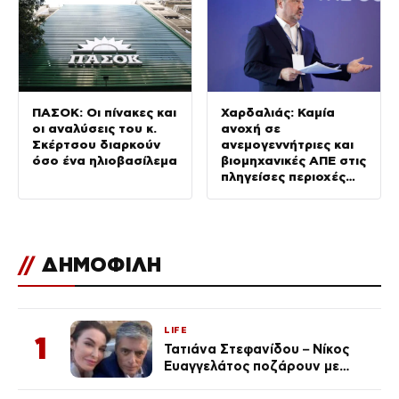
ΠΑΣΟΚ: Οι πίνακες και
Χαρδαλιάς: Καμία
οι αναλύσεις του κ.
ανοχή σε
Σκέρτσου διαρκούν
ανεμογεννήτριες και
όσο ένα ηλιοβασίλεμα
βιομηχανικές ΑΠΕ στις
πληγείσες περιοχές
της Δυτικής Αττικής
//
ΔΗΜΟΦΙΛΗ
LIFE
1
Τατιάνα Στεφανίδου – Νίκος
Ευαγγελάτος ποζάρουν με
μαγιό σε παραλία στην