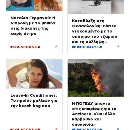
Ναταλία Γερμανού: Η
Καταδίωξη στη
61χρονη με το μπικίνι
Θεσσαλονίκη: Βίντεο
στις διακοπές της
ντοκουμέντο με το
χωρίς άντρα
σπάσιμο του τζαμιού
και τη σύλληψη
37χρονου με
↗
↗
COUSCOUS.GR
DIMOCRACY.GR
κλεμμένο Ι.Χ.
Leave-In Conditioner:
Το προϊόν μαλλιών για
Η ΠΟΓΕΔΥ απαντά
την beach bag σου
στις επικρίσεις για το
Antinero: «Όχι άλλο
κάρβουνο και
υποκρισία»
↗
↗
COUSCOUS.GR
DIMOCRACY.GR