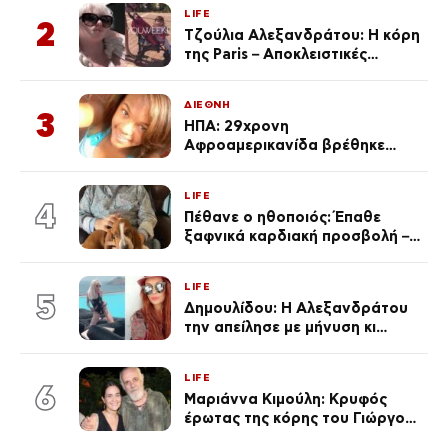
Κεφαλονιά
LIFE
2
Τζούλια Αλεξανδράτου: Η κόρη
της Paris – Αποκλειστικές
φωτογραφίες
ΔΙΕΘΝΗ
3
ΗΠΑ: 29χρονη
Αφροαμερικανίδα βρέθηκε
απαγχονισμένη σε δέντρο στον
Μισισιπή
LIFE
4
Πέθανε ο ηθοποιός: Έπαθε
ξαφνικά καρδιακή προσβολή – Η
ανακοίνωση της συζύγου του
LIFE
5
Δημουλίδου: Η Αλεξανδράτου
την απείλησε με μήνυση κι
εκείνη απαντά – «Δεν σε
αναγνώρισα, όταν κατάλαβα
LIFE
ποια είσαι σοκαρίστικα»
6
Μαριάννα Κιμούλη: Κρυφός
έρωτας της κόρης του Γιώργου,
είναι μαζί 4 χρόνια,