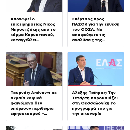
Αποχωρεί ο
Σκέρτσος προς
επιχειρηματίας Νίκος
ΠΑΣΟΚ για την έκθεση
Μπρουτζάκης από το
του ΟΟΣΑ: Να
κόμμα Καρυστιανού,
αποφεύγετε τις
καταγγέλλει
αναλύσεις της
δολοφονία
παραλίας
χαρακτήρων
Τουρνάς: Απέναντι σε
Αλέξης Τσίπρας: Την
ακραία καιρικά
Τετάρτη παρουσιάζει
φαινόμενα δεν
στη Θεσσαλονίκη το
υπάρχουν περιθώρια
πρόγραμμά του για
εφησυχασμού –
την οικονομία
Απολογισμός για
Κρήτη και
Αττικοβοιωτία