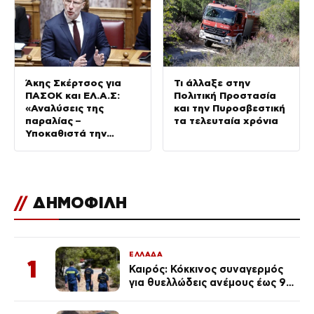
Άκης Σκέρτσος για
Τι άλλαξε στην
ΠΑΣΟΚ και ΕΛ.Α.Σ:
Πολιτική Προστασία
«Αναλύσεις της
και την Πυροσβεστική
παραλίας –
τα τελευταία χρόνια
Υποκαθιστά την
οικονομική ανάλυση
με πολιτική
προπαγάνδα»
//
ΔΗΜΟΦΙΛΗ
ΕΛΛΑΔΑ
1
Καιρός: Κόκκινος συναγερμός
για θυελλώδεις ανέμους έως 9
μποφόρ – Οι περιοχές που
ανησυχούν τους ειδικούς