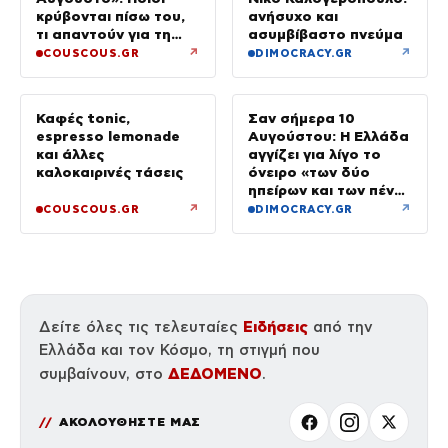
κρύβονται πίσω του,
ανήσυχο και
τι απαντούν για τη
ασυμβίβαστο πνεύμα
χρήση AI και ότι «Δεν
↗
↗
COUSCOUS.GR
DIMOCRACY.GR
βασίστηκε στον
Μητροπάνο»
Καφές tonic,
Σαν σήμερα 10
espresso lemonade
Αυγούστου: Η Ελλάδα
και άλλες
αγγίζει για λίγο το
καλοκαιρινές τάσεις
όνειρο «των δύο
ηπείρων και των πέντε
θαλασσών»
↗
↗
COUSCOUS.GR
DIMOCRACY.GR
Ειδήσεις
Δείτε όλες τις τελευταίες
από την
Ελλάδα και τον Κόσμο, τη στιγμή που
ΔΕΔΟΜΕΝΟ
συμβαίνουν, στο
.
ΑΚΟΛΟΥΘΗΣΤΕ ΜΑΣ