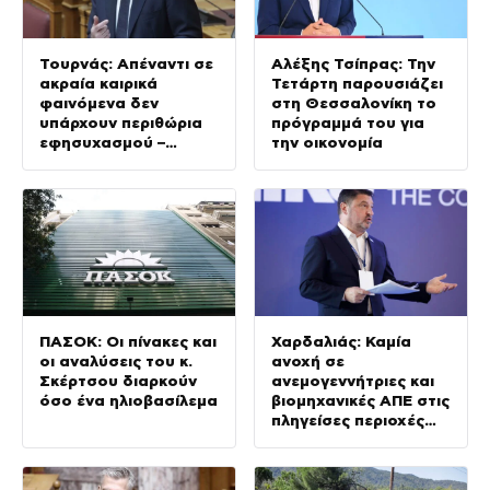
Τουρνάς: Απέναντι σε
Αλέξης Τσίπρας: Την
ακραία καιρικά
Τετάρτη παρουσιάζει
φαινόμενα δεν
στη Θεσσαλονίκη το
υπάρχουν περιθώρια
πρόγραμμά του για
εφησυχασμού –
την οικονομία
Απολογισμός για
Κρήτη και
Αττικοβοιωτία
ΠΑΣΟΚ: Οι πίνακες και
Χαρδαλιάς: Καμία
οι αναλύσεις του κ.
ανοχή σε
Σκέρτσου διαρκούν
ανεμογεννήτριες και
όσο ένα ηλιοβασίλεμα
βιομηχανικές ΑΠΕ στις
πληγείσες περιοχές
της Δυτικής Αττικής