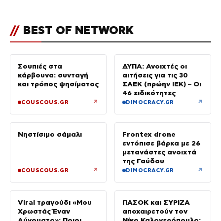
σπαρακτική περιγραφή του
πατέρα και τα κενά στους
ισχυρισμούς του ιδιοκτήτη του
//
BEST OF NETWORK
beach bar
Σουπιές στα
ΔΥΠΑ: Ανοιχτές οι
κάρβουνα: συνταγή
αιτήσεις για τις 30
και τρόπος ψησίματος
ΣΑΕΚ (πρώην ΙΕΚ) – Οι
46 ειδικότητες
↗
↗
COUSCOUS.GR
DIMOCRACY.GR
Νηστίσιμο σάμαλι
Frontex drone
εντόπισε βάρκα με 26
μετανάστες ανοιχτά
της Γαύδου
↗
↗
COUSCOUS.GR
DIMOCRACY.GR
Viral τραγούδι «Μου
ΠΑΣΟΚ και ΣΥΡΙΖΑ
Χρωστάς Έναν
αποχαιρετούν τον
Αύγουστο»: Ποιοι
Νίκο Καλογερόπουλο: