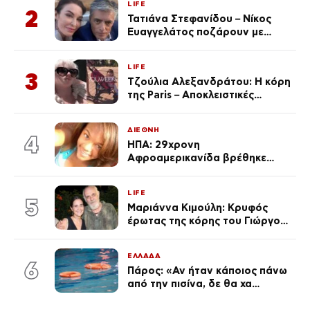
LIFE
2
Τατιάνα Στεφανίδου – Νίκος
Ευαγγελάτος ποζάρουν με
μαγιό σε παραλία στην
Κεφαλονιά
LIFE
3
Τζούλια Αλεξανδράτου: Η κόρη
της Paris – Αποκλειστικές
φωτογραφίες
ΔΙΕΘΝΗ
4
ΗΠΑ: 29χρονη
Αφροαμερικανίδα βρέθηκε
απαγχονισμένη σε δέντρο στον
Μισισιπή
LIFE
5
Μαριάννα Κιμούλη: Κρυφός
έρωτας της κόρης του Γιώργου,
είναι μαζί 4 χρόνια,
φωτογραφίες του
ΕΛΛΑΔΑ
6
Πάρος: «Αν ήταν κάποιος πάνω
από την πισίνα, δε θα χα
θρηνήσει το παιδί μου» – Η