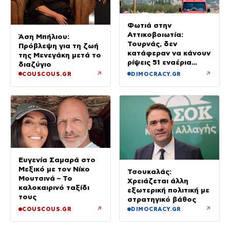
Φωτιά στην
Αττικοβοιωτία:
Άση Μπήλιου:
Τουρνάς, δεν
Πρόβλεψη για τη ζωή
κατάφεραν να κάνουν
της Μενεγάκη μετά το
ρίψεις 51 εναέρια
διαζύγιο
μέσα
↗
↗
COUSCOUS.GR
DIMOCRACY.GR
Ευγενία Σαμαρά στο
Μεξικό με τον Νίκο
Τσουκαλάς:
Μουτσινά – Το
Χρειάζεται άλλη
καλοκαιρινό ταξίδι
εξωτερική πολιτική με
τους
στρατηγικό βάθος
↗
↗
COUSCOUS.GR
DIMOCRACY.GR