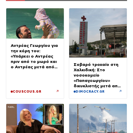
Αντρέας Γεωργίου για
την κόρη του:
«Υπάρχει ο Αντρέας
πριν από το μωρό και
Σοβαρό τροχαίο στη
ο Αντρέας μετά από
Χαλκιδική: Στο
αυτό – Έθεσα άλλες
νοσοκομείο
προτεραιότητες»
«Παπαγεωργίου»
δικυκλιστής μετά από
σύγκρουση
↗
↗
COUSCOUS.GR
DIMOCRACY.GR