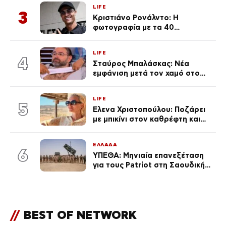
LIFE
3
Κριστιάνο Ρονάλντο: Η
φωτογραφία με τα 40
πανάκριβα αυτοκίνητα στο
γκαράζ του ξεπέρασε τα 20,7
LIFE
εκ. likes
4
Σταύρος Μπαλάσκας: Νέα
εμφάνιση μετά τον χαμό στο
«Πρωινό» (Φωτογραφία)
LIFE
5
Έλενα Χριστοπούλου: Ποζάρει
με μπικίνι στον καθρέφτη και
εντυπωσιάζει – «Χάνουμε
τουλάχιστον 25 κιλά η
ΕΛΛΑΔΑ
καθεμία…» (Βίντεο)
6
ΥΠΕΘΑ: Μηνιαία επανεξέταση
για τους Patriot στη Σαουδική
Αραβία
//
BEST OF NETWORK