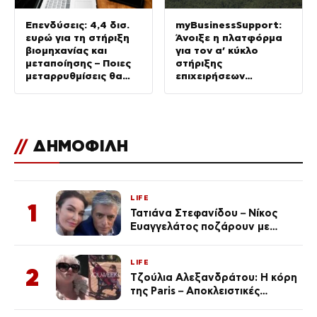
Επενδύσεις: 4,4 δισ.
myBusinessSupport:
ευρώ για τη στήριξη
Άνοιξε η πλατφόρμα
βιομηχανίας και
για τον α’ κύκλο
μεταποίησης – Ποιες
στήριξης
μεταρρυθμίσεις θα
επιχειρήσεων
δώσουν νέα ώθηση
Σαμοθράκης
στην Οικονομία
//
ΔΗΜΟΦΙΛΗ
LIFE
1
Τατιάνα Στεφανίδου – Νίκος
Ευαγγελάτος ποζάρουν με
μαγιό σε παραλία στην
Κεφαλονιά
LIFE
2
Τζούλια Αλεξανδράτου: Η κόρη
της Paris – Αποκλειστικές
φωτογραφίες