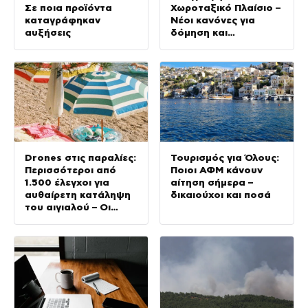
Σε ποια προϊόντα
Χωροταξικό Πλαίσιο –
καταγράφηκαν
Νέοι κανόνες για
αυξήσεις
δόμηση και
επενδύσεις
Drones στις παραλίες:
Τουρισμός για Όλους:
Περισσότεροι από
Ποιοι ΑΦΜ κάνουν
1.500 έλεγχοι για
αίτηση σήμερα –
αυθαίρετη κατάληψη
δικαιούχοι και ποσά
του αιγιαλού – Οι
περιοχές με τις
περισσότερες
καταγγελίες