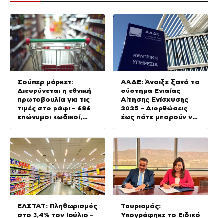
Σούπερ μάρκετ:
ΑΑΔΕ: Άνοιξε ξανά το
Διευρύνεται η εθνική
σύστημα Ενιαίας
πρωτοβουλία για τις
Αίτησης Ενίσχυσης
τιμές στο ράφι – 686
2025 – Διορθώσεις
επώνυμοι κωδικοί,
έως πότε μπορούν να
ακόμη 230 σε σχολικά
γίνουν
και προϊόντα
ιδιωτικής ετικέτας
ΕΛΣΤΑΤ: Πληθωρισμός
Τουρισμός:
στο 3,4% τον Ιούλιο –
Υπογράφηκε το Ειδικό