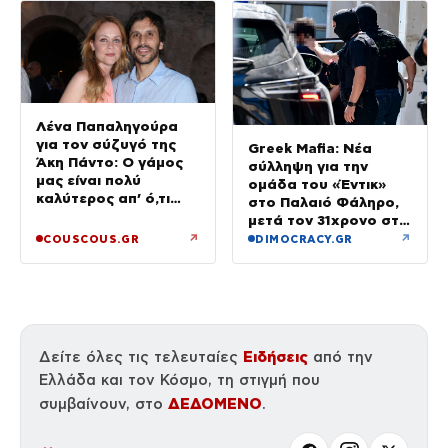
Λένα Παπαληγούρα
για τον σύζυγό της
Greek Mafia: Νέα
Άκη Πάντο: Ο γάμος
σύλληψη για την
μας είναι πολύ
ομάδα του «Έντικ»
καλύτερος απ’ ό,τι
στο Παλαιό Φάληρο,
είχα φανταστεί
μετά τον 31χρονο στη
Γερμανία
↗
↗
COUSCOUS.GR
DIMOCRACY.GR
Ειδήσεις
Δείτε όλες τις τελευταίες
από την
Ελλάδα και τον Κόσμο, τη στιγμή που
ΔΕΔΟΜΕΝΟ
συμβαίνουν, στο
.