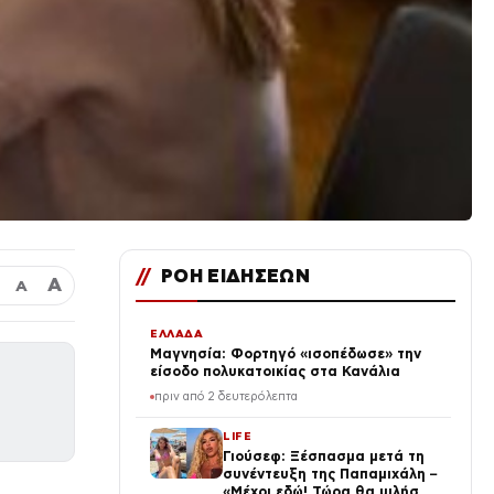
//
ΡΟΗ ΕΙΔΗΣΕΩΝ
Α
Α
ΕΛΛΑΔΑ
Μαγνησία: Φορτηγό «ισοπέδωσε» την
είσοδο πολυκατοικίας στα Κανάλια
πριν από 2 δευτερόλεπτα
LIFE
Γιούσεφ: Ξέσπασμα μετά τη
συνέντευξη της Παπαμιχάλη –
«Μέχρι εδώ! Τώρα θα μιλήσω»