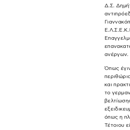
Δ.Σ. Δημ
αντιπρόε
Γιαννακόπ
Ε.Λ.Σ.Ε.Κ
Επαγγελμα
επανακατ
ανέργων.
Όπως έγιν
περιθώρια
και πρακτ
το γερμα
βελτίωσης
εξειδικευ
όπως η πλ
Τέτοιου ε