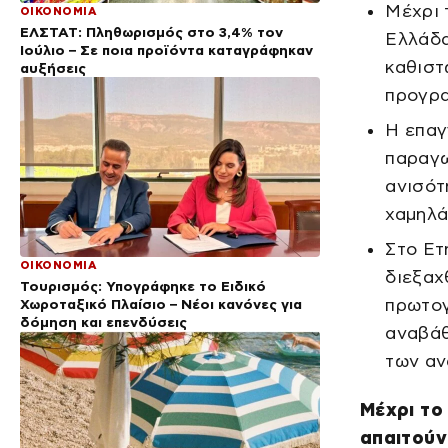
Μέχρι 
ΟΙΚΟΝΟΜΙΑ
ΕΛΣΤΑΤ: Πληθωρισμός στο 3,4% τον
Ελλάδα
Ιούλιο – Σε ποια προϊόντα καταγράφηκαν
καθιστ
αυξήσεις
προγρα
Η επαγ
παραγω
ανισότ
χαμηλά
Στο Ετ
ΟΙΚΟΝΟΜΙΑ
διεξαχ
Τουρισμός: Υπογράφηκε το Ειδικό
πρωτογ
Χωροταξικό Πλαίσιο – Νέοι κανόνες για
δόμηση και επενδύσεις
αναβάθ
των αν
Μέχρι το
απαιτούν