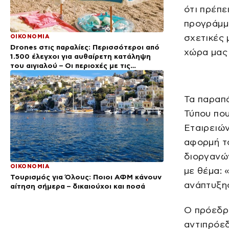
ότι πρέπε
προγράμμ
σχετικές 
ΟΙΚΟΝΟΜΙΑ
Drones στις παραλίες: Περισσότεροι από
χώρα μας 
1.500 έλεγχοι για αυθαίρετη κατάληψη
του αιγιαλού – Οι περιοχές με τις
περισσότερες καταγγελίες
Τα παραπά
Τύπου πο
Εταιρειών
αφορμή τ
διοργανών
ΟΙΚΟΝΟΜΙΑ
με θέμα: 
Τουρισμός για Όλους: Ποιοι ΑΦΜ κάνουν
ανάπτυξη
αίτηση σήμερα – δικαιούχοι και ποσά
Ο πρόεδρο
αντιπρόε