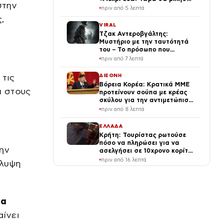
στην
(Βίντεο)
πριν από 5 λεπτά
,
VIRAL
Τζακ Αντεροβγάλτης:
Μυστήριο με την ταυτότητά
του – Το πρόσωπο που
κατηγόρησαν και τελικά έγινε
πριν από 7 λεπτά
λάθος
ΔΙΕΘΝΗ
 τις
Βόρεια Κορέα: Κρατικά ΜΜΕ
ι στους
προτείνουν σούπα με κρέας
σκύλου για την αντιμετώπιση
του καύσωνα – Κιμ Γιονγκ Ουν
πριν από 8 λεπτά
ιδρώνει για τον λαό
α
ΕΛΛΑΔΑ
Κρήτη: Τουρίστας ρωτούσε
πόσο να πληρώσει για να
ην
ασελγήσει σε 10χρονο κορίτσι
σε αυλή επιχείρησης
πριν από 16 λεπτά
άλυψη
ΕΠΙΧΕΙΡΗΣΕΙΣ
Συμφωνία της ΔΕΗ για
χαρτοφυλάκιο έργων ΑΠΕ άνω
θα
των 2 GW σε Πολωνία και
Ουγγαρία
πριν από 21 λεπτά
αίνει