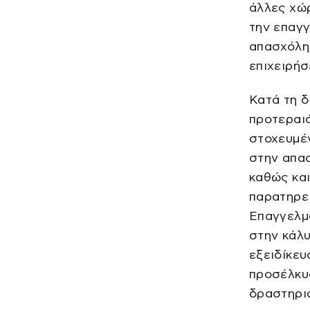
άλλες χώρ
την επαγγ
απασχόλη
επιχειρήσ
Κατά τη δ
προτεραι
στοχευμέ
στην απασ
καθώς και
παρατηρεί
Επαγγελμ
στην κάλ
εξειδίκευ
προσέλκυ
δραστηρι