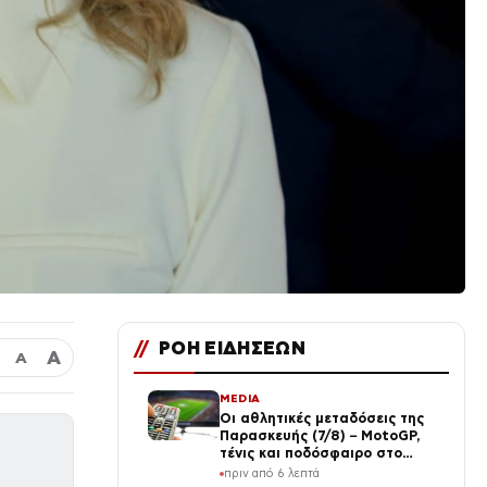
//
ΡΟΗ ΕΙΔΗΣΕΩΝ
Α
Α
MEDIA
Οι αθλητικές μεταδόσεις της
Παρασκευής (7/8) – MotoGP,
τένις και ποδόσφαιρο στο
τηλεοπτικό πρόγραμμα
πριν από 6 λεπτά