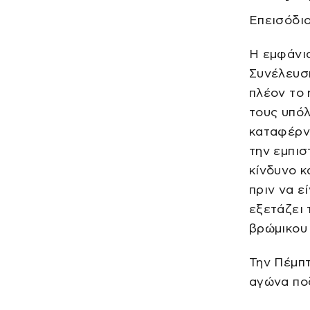
Επεισόδιο
Η εμφάνισ
Συνέλευση
πλέον το 
τους υπόλ
καταφέρνε
την εμπισ
κίνδυνο κ
πριν να ε
εξετάζει 
βρώμικου 
Την Πέμπτ
αγώνα ποδ