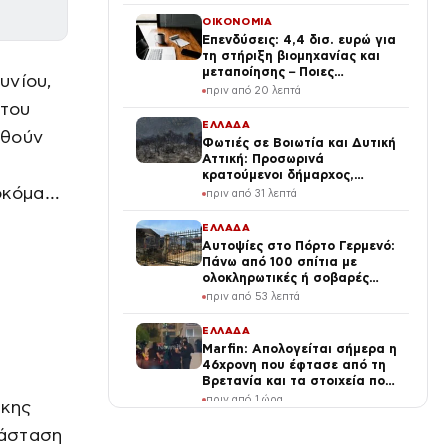
ΟΙΚΟΝΟΜΙΑ
Επενδύσεις: 4,4 δισ. ευρώ για
τη στήριξη βιομηχανίας και
μεταποίησης – Ποιες
υνίου,
μεταρρυθμίσεις θα δώσουν
πριν από 20 λεπτά
νέα ώθηση στην Οικονομία
 του
ΕΛΛΑΔΑ
αθούν
Φωτιές σε Βοιωτία και Δυτική
Αττική: Προσωρινά
κρατούμενοι δήμαρχος,
σοκόμα…
μηχανικός και ιδιοκτήτης
πριν από 31 λεπτά
αιολικού πάρκου
ΕΛΛΑΔΑ
Αυτοψίες στο Πόρτο Γερμενό:
Πάνω από 100 σπίτια με
ολοκληρωτικές ή σοβαρές
ζημιές
πριν από 53 λεπτά
ΕΛΛΑΔΑ
Marfin: Απολογείται σήμερα η
46χρονη που έφτασε από τη
Βρετανία και τα στοιχεία που
την εμπλέκουν
πριν από 1 ώρα
ήκης
τάσταση
ΕΛΛΑΔΑ