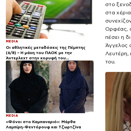
στο ξενοδ
στα χέρια
συνεχίζον
Ορφέας, ο
πέσει η δ
MEDIA
Άγγελος σ
Οι αθλητικές μεταδόσεις της Πέμπτης
(6/8) – Η μάχη του ΠΑΟΚ με την
Λευτέρη, 
Άντερλεχτ στην κορυφή του
του.
προγράμματος
MEDIA
«Φόνοι στο Καμπαναριό»: Μάρθα
Λαμπίρη-Φεντόρουφ και Τζωρτζίνα