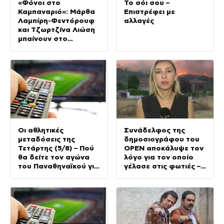
«Φόνοι στο
Το σόι σου –
Καμπαναριό»: Μάρθα
Επιστρέφει με
Λαμπίρη-Φεντόρουφ
αλλαγές
και Τζωρτζίνα Λιώση
μπαίνουν στο
μοναστήρι
Οι αθλητικές
Συνάδελφος της
μεταδόσεις της
δημοσιογράφου του
Τετάρτης (5/8) – Πού
OPEN αποκάλυψε τον
θα δείτε τον αγώνα
λόγο για τον οποίο
του Παναθηναϊκού για
γέλασε στις φωτιές –
τα προκριματικά του
Την στηρίζουν και οι
Conference League
πυροσβέστες