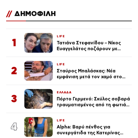
//
ΔΗΜΟΦΙΛΗ
LIFE
1
Τατιάνα Στεφανίδου – Νίκος
Ευαγγελάτος ποζάρουν με
μαγιό σε παραλία στην
Κεφαλονιά
LIFE
2
Σταύρος Μπαλάσκας: Νέα
εμφάνιση μετά τον χαμό στο
«Πρωινό» (Φωτογραφία)
ΕΛΛΑΔΑ
3
Πόρτο Γερμενό: Σκύλος σοβαρά
τραυματισμένος από τη φωτιά
επέστρεψε στο σπίτι που τον
φρόντιζαν
LIFE
4
Alpha: Βαρύ πένθος για
συνεργάτιδα της Κατερίνας