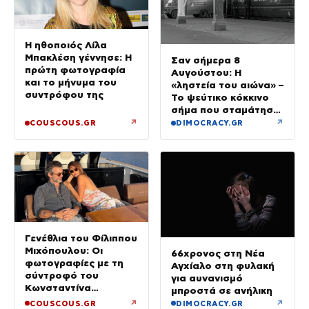
Η ηθοποιός Λίλα
Μπακλέση γέννησε: Η
Σαν σήμερα 8
πρώτη φωτογραφία
Αυγούστου: Η
και το μήνυμα του
«ληστεία του αιώνα» –
συντρόφου της
Το ψεύτικο κόκκινο
σήμα που σταμάτησε
τρένο με 2,6 εκατ.
↗
↗
COUSCOUS.GR
DIMOCRACY.GR
λίρες
Γενέθλια του Φίλιππου
Μιχόπουλου: Οι
66χρονος στη Νέα
φωτογραφίες με τη
Αγχίαλο στη φυλακή
σύντροφό του
για αυνανισμό
Κωνσταντίνα
μπροστά σε ανήλικη
Ευρυπίδου και το
↗
↗
COUSCOUS.GR
DIMOCRACY.GR