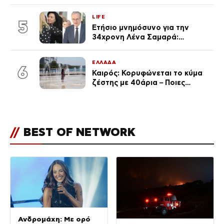
Καινούργιου – «Κουράστηκες
πολύ… Απόψε είσαι στα χέρια
LIFE
του Θεού»
5
Ετήσιο μνημόσυνο για την
34χρονη Λένα Σαμαρά:
Συγκινημένοι ο Αντώνης
Σαμαράς και η σύζυγός του
ΕΛΛΑΔΑ
6
Καιρός: Κορυφώνεται το κύμα
ζέστης με 40άρια – Ποιες
περιοχές βρίσκονται στο
επίκεντρο και μέχρι πότε θα
κρατήσουν τα μελτέμια
//
BEST OF NETWORK
Ανδρομάχη: Με ορό