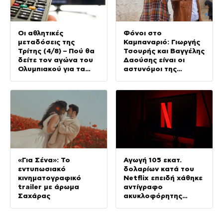
Οι αθλητικές
Φόνοι στο
μεταδόσεις της
Καμπαναριό: Γιωργής
Τρίτης (4/8) – Πού θα
Τσουρής και Βαγγέλης
δείτε τον αγώνα του
Δαούσης είναι οι
Ολυμπιακού για τα
αστυνόμοι της
προκριματικά του
συμφοράς
Champions League
«Για Σένα»: Το
Αγωγή 105 εκατ.
εντυπωσιακό
δολαρίων κατά του
κινηματογραφικό
Netflix επειδή χάθηκε
trailer με άρωμα
αντίγραφο
Σαχάρας
ακυκλοφόρητης
ταινίας με τον
Νίκολας Κέιτζ