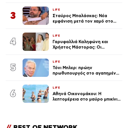
ένα μικρό παιδί πίσω που
χρειάζεται τη μάνα του»
LIFE
3
Σταύρος Μπαλάσκας: Νέα
εμφάνιση μετά τον χαμό στο
«Πρωινό» (Φωτογραφία)
LIFE
4
Γαρυφαλλιά Καληφώνη και
Χρήστος Μάστορας: Οι
χωριστές διακοπές και η
επέτειος που φέτος πέρασε
LIFE
απαρατήρητη
5
Τόνι Μπλερ: πρώην
πρωθυπουργός στο αγαπημένο
του Πόρτο Χέλι
LIFE
6
Αθηνά Οικονομάκου: Η
λεπτομέρεια στο μαύρο μπικίνι
της που απογείωσε την
εμφάνισή της στη Μύκονο
(φωτογραφίες)
//
BEST OF NETWORK