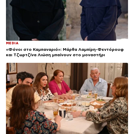
MEDIA
«Φόνοι στο Καμπαναριό»: Μάρθα Λαμπίρη-Φεντόρουφ
και Τζωρτζίνα Λιώση μπαίνουν στο μοναστήρι