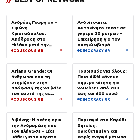
Ανδρέας Γεωργίου –
Ανδρίτσαινα:
Σιμώνη
Αυτοκίνητο έπεσε σε
Χριστοδούλου:
γκρεμό 30 μέτρων –
Απόδραση στο
Επιχείρηση για τον
Μιλάνο μετά την
απεγκλωβισμό
Ίμπιζα
32χρονης
↗
↗
COUSCOUS.GR
DIMOCRACY.GR
Ariana Grande: Οι
Τουρισμός για όλους:
άνθρωποι που τη
Ποια ΑΦΜ κάνουν
στηρίζουν στην
σήμερα αίτηση για
απόφασή της να βάλει
vouchers από 200
τον εαυτό της σε
έως και 600 ευρώ
προτεραιότητα
↗
↗
COUSCOUS.GR
DIMOCRACY.GR
Λιβάνης: Η σχέση πριν
Πυρκαγιά στο Καρύδι
την Ανδρομάχη που
Σητείας:
τον πλήγωσε – Είχε
οριοθετημένη και
μάθει για το κέρατο
χωρίς ενεργό μέτωπο