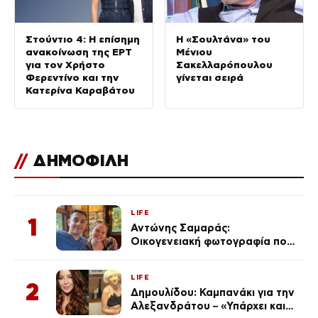
Στούντιο 4: Η επίσημη
Η «Σουλτάνα» του
ανακοίνωση της ΕΡΤ
Μένιου
για τον Χρήστο
Σακελλαρόπουλου
Φερεντίνο και την
γίνεται σειρά
Κατερίνα Καραβάτου
//
ΔΗΜΟΦΙΛΗ
LIFE
1
Αντώνης Σαμαράς:
Οικογενειακή φωτογραφία που
ανάρτησε ο γιος του λίγο πριν
από την επέτειο θανάτου της
LIFE
Λένας
2
Δημουλίδου: Καμπανάκι για την
Αλεξανδράτου – «Υπάρχει και