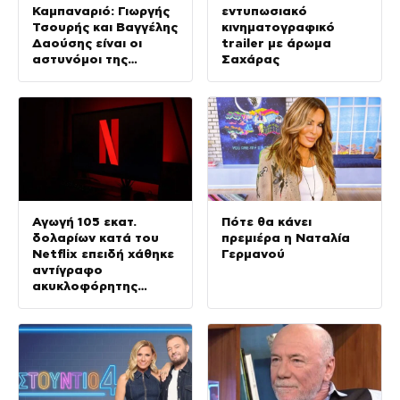
Καμπαναριό: Γιωργής
εντυπωσιακό
Τσουρής και Βαγγέλης
κινηματογραφικό
Δαούσης είναι οι
trailer με άρωμα
αστυνόμοι της
Σαχάρας
συμφοράς
Αγωγή 105 εκατ.
Πότε θα κάνει
δολαρίων κατά του
πρεμιέρα η Ναταλία
Netflix επειδή χάθηκε
Γερμανού
αντίγραφο
ακυκλοφόρητης
ταινίας με τον
Νίκολας Κέιτζ