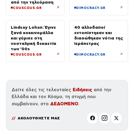
από την τηλεόραση
↗
↗
COUSCOUS.GR
DIMOCRACY.GR
Lindsay Lohan: Έγινε
40 αλλοδαποί
ξανά κοκκινομάλλα
εντοπίστηκαν και
και γύρισε στη
διασώθηκαν νότια της
νοσταλγική δεκαετία
Ιεράπετρας
των ’00s
↗
↗
COUSCOUS.GR
DIMOCRACY.GR
Ειδήσεις
Δείτε όλες τις τελευταίες
από την
Ελλάδα και τον Κόσμο, τη στιγμή που
ΔΕΔΟΜΕΝΟ
συμβαίνουν, στο
.
ΑΚΟΛΟΥΘΗΣΤΕ ΜΑΣ