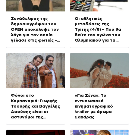
Συνάδελφος της
Οι αθλητικές
δημοσιογράφου του
μεταδόσεις της
OPEN αποκάλυψε τον
Τρίτης (4/8) – Πού θα
λόγο για τον οποίο
δείτε τον αγώνα του
γέλασε στις φωτιές –
Ολυμπιακού για τα
Την στηρίζουν και οι
προκριματικά του
πυροσβέστες
Champions League
Φόνοι στο
«Για Σένα»: Το
Καμπαναριό: Γιωργής
εντυπωσιακό
Τσουρής και Βαγγέλης
κινηματογραφικό
Δαούσης είναι οι
trailer με άρωμα
αστυνόμοι της
Σαχάρας
συμφοράς