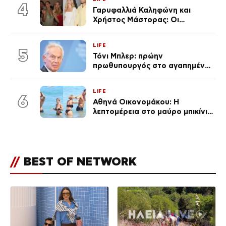
4
Γαρυφαλλιά Καληφώνη και
Χρήστος Μάστορας: Οι
χωριστές διακοπές και η
επέτειος που φέτος πέρασε
LIFE
απαρατήρητη
5
Τόνι Μπλερ: πρώην
πρωθυπουργός στο αγαπημένο
του Πόρτο Χέλι
LIFE
6
Αθηνά Οικονομάκου: Η
λεπτομέρεια στο μαύρο μπικίνι
της που απογείωσε την
εμφάνισή της στη Μύκονο
(φωτογραφίες)
//
BEST OF NETWORK