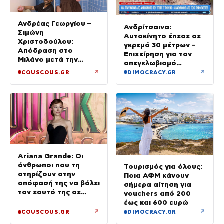
Ανδρέας Γεωργίου –
Ανδρίτσαινα:
Σιμώνη
Αυτοκίνητο έπεσε σε
Χριστοδούλου:
γκρεμό 30 μέτρων –
Απόδραση στο
Επιχείρηση για τον
Μιλάνο μετά την
απεγκλωβισμό
Ίμπιζα
32χρονης
↗
↗
COUSCOUS.GR
DIMOCRACY.GR
Ariana Grande: Οι
άνθρωποι που τη
Τουρισμός για όλους:
στηρίζουν στην
Ποια ΑΦΜ κάνουν
απόφασή της να βάλει
σήμερα αίτηση για
τον εαυτό της σε
vouchers από 200
προτεραιότητα
έως και 600 ευρώ
↗
↗
COUSCOUS.GR
DIMOCRACY.GR