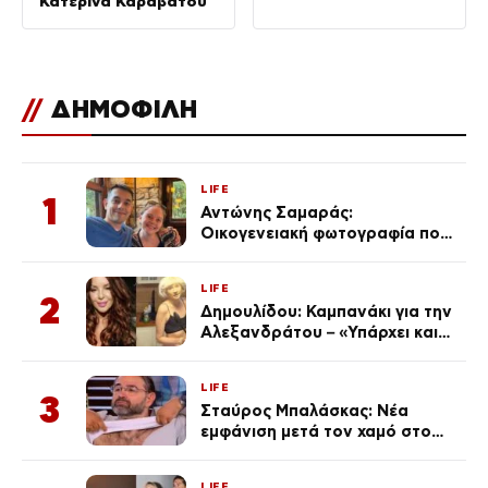
Κατερίνα Καραβάτου
//
ΔΗΜΟΦΙΛΗ
LIFE
1
Αντώνης Σαμαράς:
Οικογενειακή φωτογραφία που
ανάρτησε ο γιος του λίγο πριν
από την επέτειο θανάτου της
LIFE
Λένας
2
Δημουλίδου: Καμπανάκι για την
Αλεξανδράτου – «Υπάρχει και
ένα μικρό παιδί πίσω που
χρειάζεται τη μάνα του»
LIFE
3
Σταύρος Μπαλάσκας: Νέα
εμφάνιση μετά τον χαμό στο
«Πρωινό» (Φωτογραφία)
LIFE