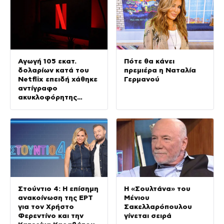
Αγωγή 105 εκατ.
Πότε θα κάνει
δολαρίων κατά του
πρεμιέρα η Ναταλία
Netflix επειδή χάθηκε
Γερμανού
αντίγραφο
ακυκλοφόρητης
ταινίας με τον
Νίκολας Κέιτζ
Στούντιο 4: Η επίσημη
Η «Σουλτάνα» του
ανακοίνωση της ΕΡΤ
Μένιου
για τον Χρήστο
Σακελλαρόπουλου
Φερεντίνο και την
γίνεται σειρά