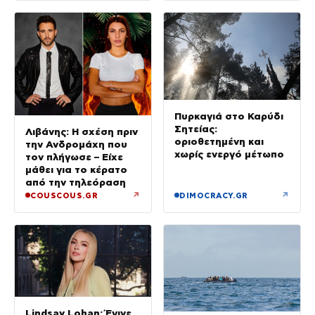
Πυρκαγιά στο Καρύδι
Σητείας:
Λιβάνης: Η σχέση πριν
οριοθετημένη και
την Ανδρομάχη που
χωρίς ενεργό μέτωπο
τον πλήγωσε – Είχε
μάθει για το κέρατο
από την τηλεόραση
↗
↗
COUSCOUS.GR
DIMOCRACY.GR
Lindsay Lohan: Έγινε