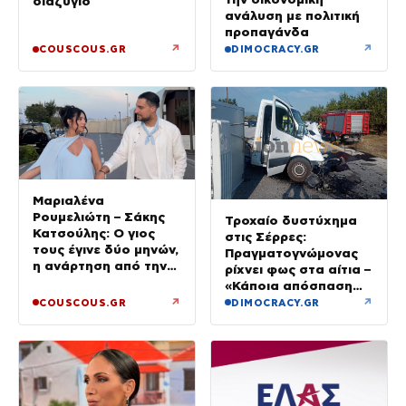
διαζύγιο
ανάλυση με πολιτική
προπαγάνδα
↗
↗
COUSCOUS.GR
DIMOCRACY.GR
Μαριαλένα
Ρουμελιώτη – Σάκης
Τροχαίο δυστύχημα
Κατσούλης: Ο γιος
στις Σέρρες:
τους έγινε δύο μηνών,
Πραγματογνώμονας
η ανάρτηση από την
ρίχνει φως στα αίτια –
παραλία
«Κάποια απόσπαση
προσοχής, ίσως
↗
↗
COUSCOUS.GR
DIMOCRACY.GR
μίλησε στο κινητό»