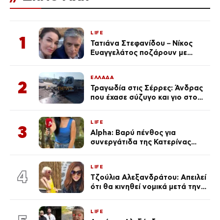
LIFE
1
Τατιάνα Στεφανίδου – Νίκος
Ευαγγελάτος ποζάρουν με
μαγιό σε παραλία στην
Κεφαλονιά
ΕΛΛΑΔΑ
2
Τραγωδία στις Σέρρες: Άνδρας
που έχασε σύζυγο και γιο στο
τροχαίο λέει «Τα έχασα όλα, κάτι
με τράβαγε στην καρδιά μου»
LIFE
3
Alpha: Βαρύ πένθος για
συνεργάτιδα της Κατερίνας
Καινούργιου – «Κουράστηκες
πολύ… Απόψε είσαι στα χέρια
LIFE
του Θεού»
4
Τζούλια Αλεξανδράτου: Απειλεί
ότι θα κινηθεί νομικά μετά την
ανάρτηση της Δημουλίδου
LIFE