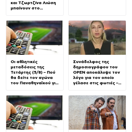
και Τζωρτζίνα Λιώση
μπαίνουν στο
μοναστήρι
Οι αθλητικές
Συνάδελφος της
μεταδόσεις της
δημοσιογράφου του
Τετάρτης (5/8) – Πού
OPEN αποκάλυψε τον
θα δείτε τον αγώνα
λόγο για τον οποίο
του Παναθηναϊκού για
γέλασε στις φωτιές –
τα προκριματικά του
Την στηρίζουν και οι
Conference League
πυροσβέστες