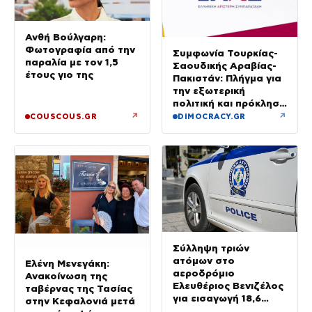
Ανθή Βούλγαρη:
Φωτογραφία από την
Συμφωνία Τουρκίας-
παραλία με τον 1,5
Σαουδικής Αραβίας-
έτους γιο της
Πακιστάν: Πλήγμα για
την εξωτερική
πολιτική και πρόκληση
για την Αθήνα, λέει η
↗
↗
COUSCOUS.GR
DIMOCRACY.GR
ΕΛΑΣ
Σύλληψη τριών
ατόμων στο
Ελένη Μενεγάκη:
αεροδρόμιο
Ανακοίνωση της
Ελευθέριος Βενιζέλος
ταβέρνας της Τασίας
για εισαγωγή 18,6
στην Κεφαλονιά μετά
κιλών υδροπονικής