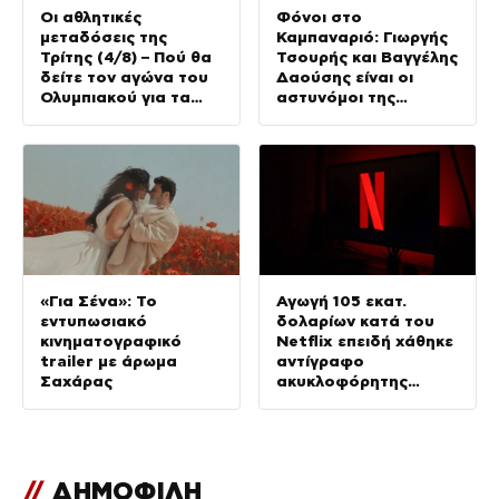
Οι αθλητικές
Φόνοι στο
μεταδόσεις της
Καμπαναριό: Γιωργής
Τρίτης (4/8) – Πού θα
Τσουρής και Βαγγέλης
δείτε τον αγώνα του
Δαούσης είναι οι
Ολυμπιακού για τα
αστυνόμοι της
προκριματικά του
συμφοράς
Champions League
«Για Σένα»: Το
Αγωγή 105 εκατ.
εντυπωσιακό
δολαρίων κατά του
κινηματογραφικό
Netflix επειδή χάθηκε
trailer με άρωμα
αντίγραφο
Σαχάρας
ακυκλοφόρητης
ταινίας με τον
Νίκολας Κέιτζ
//
ΔΗΜΟΦΙΛΗ