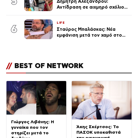
5
Δημήτρη Αλεξάνδρου:
Αντίδραση σε αιχμηρό σχόλιο
για την Τούνη με αφορμή το
μεγάλωμα του Πάρη
LIFE
6
Σταύρος Μπαλάσκας: Νέα
εμφάνιση μετά τον χαμό στο
«Πρωινό» (Φωτογραφία)
//
BEST OF NETWORK
Γιώργος Λιβάνης: Η
Άκης Σκέρτσος: Το
γυναίκα που τον
ΠΑΣΟΚ υποκαθιστά
στηρίζει μετά το
την οικονομική