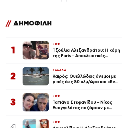
//
ΔΗΜΟΦΙΛΗ
LIFE
1
Τζούλια Αλεξανδράτου: Η κόρη
της Paris – Αποκλειστικές
φωτογραφίες
ΕΛΛΑΔΑ
2
Καιρός: Θυελλώδεις άνεμοι με
ριπές έως 80 χλμ/ώρα και «Red
Code» σε 6 περιοχές για
κίνδυνο πυρκαγιάς
LIFE
3
Τατιάνα Στεφανίδου – Νίκος
Ευαγγελάτος ποζάρουν με
μαγιό σε παραλία στην
Κεφαλονιά
LIFE