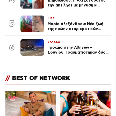
4
Δημουλίδου: Η Αλεξανδράτου
την απείλησε με μήνυση κι
εκείνη απαντά – «Δεν σε
αναγνώρισα, όταν κατάλαβα
LIFE
ποια είσαι σοκαρίστικα»
5
Μαρία Αλεξάνδρου: Νέα ζωή
της πρώην σταρ ερωτικών
ταινιών, μητέρα ενός παιδιού με
σύντροφο επιχειρηματία
ΕΛΛΑΔΑ
(Φωτογραφίες)
6
Τροχαίο στην Αθηνών –
Σουνίου: Τραυματίστηκαν δύο
αστυνομικοί
//
BEST OF NETWORK