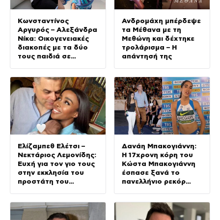
Κωνσταντίνος
Ανδρομάχη μπέρδεψε
Αργυρός – Αλεξάνδρα
τα Μέθανα με τη
Νίκα: Οικογενειακές
Μεθώνη και δέχτηκε
διακοπές με τα δύο
τρολάρισμα – Η
τους παιδιά σε
απάντησή της
σκάφος
Ελίζαμπεθ Ελέτσι –
Δανάη Μπακογιάννη:
Νεκτάριος Λεμονίδης:
Η 17χρονη κόρη του
Ευχή για τον γιο τους
Κώστα Μπακογιάννη
στην εκκλησία του
έσπασε ξανά το
προστάτη του
πανελλήνιο ρεκόρ
(Φωτογραφίες)
στον στίβο