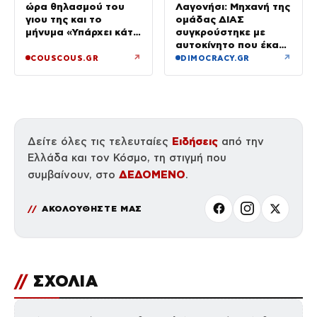
Λαγονήσι: Μηχανή της
ώρα θηλασμού του
ομάδας ΔΙΑΣ
γιου της και το
συγκρούστηκε με
μήνυμα «Υπάρχει κάτι
αυτοκίνητο που έκανε
μαγικό σε αυτές τις
αναστροφή – Δύο
αργές μέρες»
↗
↗
COUSCOUS.GR
DIMOCRACY.GR
αστυνομικοί
τραυματίες, βίντεο
Ειδήσεις
Δείτε όλες τις τελευταίες
από την
Ελλάδα και τον Κόσμο, τη στιγμή που
ΔΕΔΟΜΕΝΟ
συμβαίνουν, στο
.
ΑΚΟΛΟΥΘΗΣΤΕ ΜΑΣ
//
ΣΧΟΛΙΑ