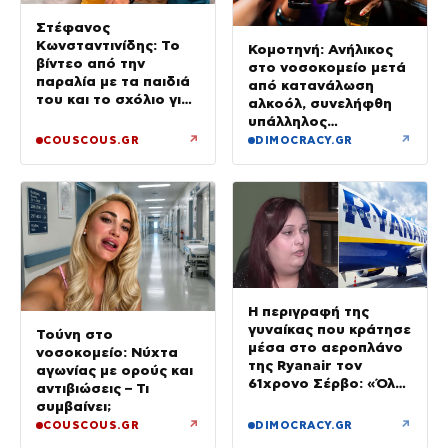
Στέφανος
Κωνσταντινίδης: Το
Κομοτηνή: Ανήλικος
βίντεο από την
στο νοσοκομείο μετά
παραλία με τα παιδιά
από κατανάλωση
του και το σχόλιο για
αλκοόλ, συνελήφθη
την ηλικία του
υπάλληλος
καταστήματος
↗
↗
COUSCOUS.GR
DIMOCRACY.GR
Η περιγραφή της
γυναίκας που κράτησε
Τούνη στο
μέσα στο αεροπλάνο
νοσοκομείο: Νύχτα
της Ryanair τον
αγωνίας με ορούς και
61χρονο Σέρβο: «Όλα
αντιβιώσεις – Τι
έγιναν σε κλάσματα
συμβαίνει;
δευτερολέπτου»
↗
↗
COUSCOUS.GR
DIMOCRACY.GR