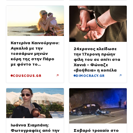
Κατερίνα Καινούργιου:
Αγκαλιά με την
24χρονος κλείδωσε
τεσσάρων μηνών
την 17χρονη πρώην
κόρη της στην Πάρο
φίλη του σε σπίτι στα
με φόντο το
Χανιά – Φώναζε
ηλιοβασίλεμα
«βοήθεια» η κοπέλα
↗
↗
COUSCOUS.GR
DIMOCRACY.GR
Ιωάννα Σιαμπάνη:
Σοβαρό τροχαίο στο
Φωτογραφίες από την