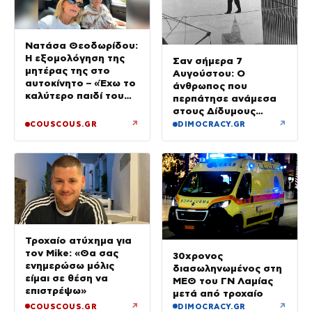
Νατάσα Θεοδωρίδου:
Η εξομολόγηση της
Σαν σήμερα 7
μητέρας της στο
Αυγούστου: Ο
αυτοκίνητο – «Έχω το
άνθρωπος που
καλύτερο παιδί του
περπάτησε ανάμεσα
κόσμου»
στους Δίδυμους
Πύργους
↗
↗
COUSCOUS.GR
DIMOCRACY.GR
Τροχαίο ατύχημα για
τον Mike: «Θα σας
30χρονος
ενημερώσω μόλις
διασωληνωμένος στη
είμαι σε θέση να
ΜΕΘ του ΓΝ Λαμίας
επιστρέψω»
μετά από τροχαίο
↗
↗
COUSCOUS.GR
DIMOCRACY.GR