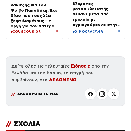
37χρονος
Ρακιτζής για τον
μοτοσικλετιστής
Φοίβο Παπαδάκη: Έχει
πέθανε μετά από
δίκιο που τους λέει
τροχαίο με
ξεφτιλισμένους – Η
αγριογούρουνο στην
οργή για τον πατέρα
Εύβοια
του
↗
↗
COUSCOUS.GR
DIMOCRACY.GR
Ειδήσεις
Δείτε όλες τις τελευταίες
από την
Ελλάδα και τον Κόσμο, τη στιγμή που
ΔΕΔΟΜΕΝΟ
συμβαίνουν, στο
.
ΑΚΟΛΟΥΘΗΣΤΕ ΜΑΣ
//
ΣΧΟΛΙΑ