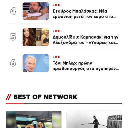
επέτειος που φέτος πέρασε
LIFE
απαρατήρητη
4
Σταύρος Μπαλάσκας: Νέα
εμφάνιση μετά τον χαμό στο
«Πρωινό» (Φωτογραφία)
LIFE
5
Δημουλίδου: Καμπανάκι για την
Αλεξανδράτου – «Υπάρχει και
ένα μικρό παιδί πίσω που
χρειάζεται τη μάνα του»
LIFE
6
Τόνι Μπλερ: πρώην
πρωθυπουργός στο αγαπημένο
του Πόρτο Χέλι
//
BEST OF NETWORK