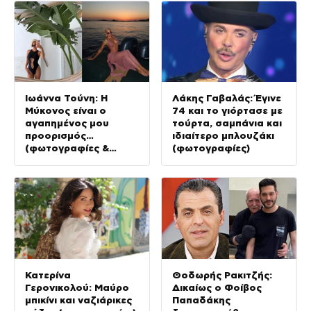
Ιωάννα Τούνη: Η
Λάκης Γαβαλάς: Έγινε
Μύκονος είναι ο
74 και το γιόρτασε με
αγαπημένος μου
τούρτα, σαμπάνια και
προορισμός…
ιδιαίτερο μπλουζάκι
(φωτογραφίες &
(φωτογραφίες)
Βίντεο)
Κατερίνα
Θοδωρής Ρακιτζής:
Γερονικολού: Μαύρο
Δικαίως ο Φοίβος
μπικίνι και ναζιάρικες
Παπαδάκης