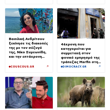
Βασιλική Ανδρίτσου
ξεκίνησε τις διακοπές
46χρονη που
της με τον σύζυγό
κατηγορείται για
της, Νίκο Συμεωνίδη,
συμμετοχή στον
και την επτάχρονη
φονικό εμπρησμό της
κόρη τους
τράπεζας Marfin στην
Αθήνα
↗
↗
COUSCOUS.GR
DIMOCRACY.GR