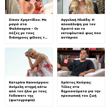
Σίσσυ Χρηστίδου: Με
Αγγελική Ηλιάδη: Η
μαγιό στα
αποκάλυψη για τον
Φαλάσαρνα – Οι
Χριστό και το
πόζες με τους
εκτυφλωτικό φως που
διάσημους φίλους της
αντίκρισε
(φωτογραφίες &
βίντεο)
Κατερίνα Καινούργιου:
Χρίστος Κούγιας:
Ανέμελη στιγμή κάτω
Τέλος στα
από τον ήλιο με τους
δημοσιεύματα για την
followers της
προσωπική του ζωή
(φωτογραφία)