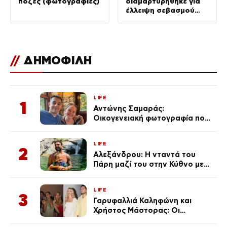
πόζες (φωτογραφίες)
διαμαρτυρήθηκε για
έλλειψη σεβασμού
στον πατέρα του
//
ΔΗΜΟΦΙΛΗ
LIFE
1
Αντώνης Σαμαράς:
Οικογενειακή φωτογραφία που
ανάρτησε ο γιος του λίγο πριν
από την επέτειο θανάτου της
LIFE
Λένας
2
Αλεξάνδρου: Η νταντά του
Πάρη μαζί του στην Κύθνο με
τον μικρό και την Ελληνίδου
(Φωτογραφίες)
LIFE
3
Γαρυφαλλιά Καληφώνη και
Χρήστος Μάστορας: Οι
χωριστές διακοπές και η