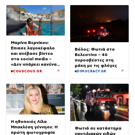
Μαρίνα Βερνίκου:
Έπιασε λαγοκέφαλο
Βόλος: Φωτιά στο
και ανέβασε βίντεο
Βελεστίνο – 40
στα social media –
πυροσβέστες στη
«Δεν υπάρχει κανένας
μάχη με τις φλόγες
λόγος να φοβόμαστε»
↗
↗
COUSCOUS.GR
DIMOCRACY.GR
Η ηθοποιός Λίλα
Μπακλέση γέννησε: Η
Φωτιά σε κατάστημα
πρώτη φωτογραφία
ναυτιλιακών ειδών