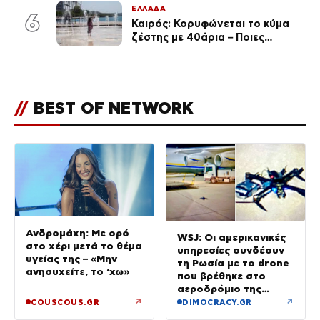
ΕΛΛΑΔΑ
6
Καιρός: Κορυφώνεται το κύμα
ζέστης με 40άρια – Ποιες
περιοχές βρίσκονται στο
επίκεντρο και μέχρι πότε θα
κρατήσουν τα μελτέμια
//
BEST OF NETWORK
Ανδρομάχη: Με ορό
WSJ: Οι αμερικανικές
στο χέρι μετά το θέμα
υπηρεσίες συνδέουν
υγείας της – «Μην
τη Ρωσία με το drone
ανησυχείτε, το ‘χω»
που βρέθηκε στο
αεροδρόμιο της
Λειψίας
↗
↗
COUSCOUS.GR
DIMOCRACY.GR