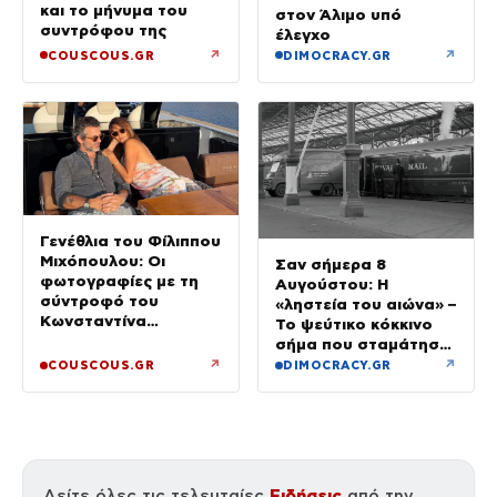
και το μήνυμα του
στον Άλιμο υπό
συντρόφου της
έλεγχο
↗
↗
COUSCOUS.GR
DIMOCRACY.GR
Γενέθλια του Φίλιππου
Μιχόπουλου: Οι
Σαν σήμερα 8
φωτογραφίες με τη
Αυγούστου: Η
σύντροφό του
«ληστεία του αιώνα» –
Κωνσταντίνα
Το ψεύτικο κόκκινο
Ευρυπίδου και το
σήμα που σταμάτησε
δημόσιο «Σ’ αγαπώ»
τρένο με 2,6 εκατ.
↗
↗
COUSCOUS.GR
DIMOCRACY.GR
λίρες
Ειδήσεις
Δείτε όλες τις τελευταίες
από την