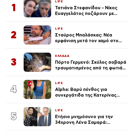
LIFE
1
Τατιάνα Στεφανίδου – Νίκος
Ευαγγελάτος ποζάρουν με
μαγιό σε παραλία στην
Κεφαλονιά
LIFE
2
Σταύρος Μπαλάσκας: Νέα
εμφάνιση μετά τον χαμό στο
«Πρωινό» (Φωτογραφία)
ΕΛΛΑΔΑ
3
Πόρτο Γερμενό: Σκύλος σοβαρά
τραυματισμένος από τη φωτιά
επέστρεψε στο σπίτι που τον
φρόντιζαν
LIFE
4
Alpha: Βαρύ πένθος για
συνεργάτιδα της Κατερίνας
Καινούργιου – «Κουράστηκες
πολύ… Απόψε είσαι στα χέρια
LIFE
του Θεού»
5
Ετήσιο μνημόσυνο για την
34χρονη Λένα Σαμαρά:
Συγκινημένοι ο Αντώνης
Σαμαράς και η σύζυγός του