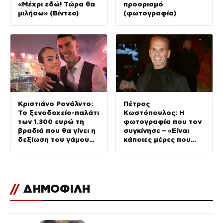
«Μέχρι εδώ! Τώρα θα
προορισμό
μιλήσω» (Βίντεο)
(φωτογραφία)
Κριστιάνο Ρονάλντο:
Πέτρος
Το ξενοδοχείο-παλάτι
Κωστόπουλος: Η
των 1.300 ευρώ τη
φωτογραφία που τον
βραδιά που θα γίνει η
συγκίνησε – «Είναι
δεξίωση του γάμου
κάποιες μέρες που
(φωτογραφίες)
δεν τις ξεχνάς ποτέ»
//
ΔΗΜΟΦΙΛΗ