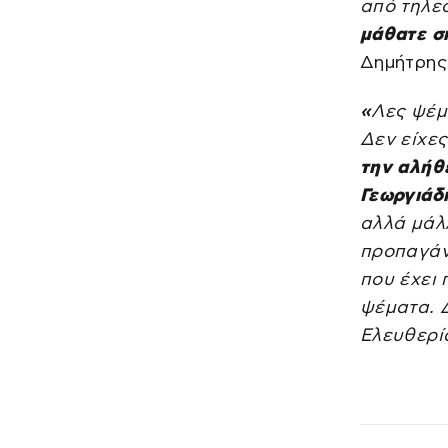
από τηλε
μάθατε σ
Δημήτρης
«
Λες ψέμ
Δεν είχε
την αλήθ
Γεωργιάδη
αλλά μάλλ
προπαγάν
που έχει 
ψέματα. 
Ελευθερία