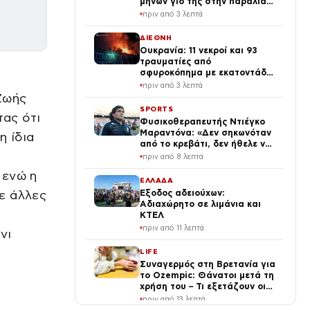
μηνών γιο της στην παραλία
και το τρυφερό βίντεο
πριν από 3 λεπτά
ΔΙΕΘΝΗ
Ουκρανία: 11 νεκροί και 93
τραυματίες από
σφυροκόπημα με εκατοντάδες
drones, βόμβες και
πριν από 3 λεπτά
πυραύλους
Ζωής
SPORTS
ας ότι
Φυσικοθεραπευτής Ντιέγκο
Μαραντόνα: «Δεν σηκωνόταν
 ίδια
από το κρεβάτι, δεν ήθελε να
φάει, ούτε να πλυθεί»
πριν από 8 λεπτά
 ενώ η
ΕΛΛΑΔΑ
ε άλλες
Έξοδος αδειούχων:
Αδιαχώρητο σε λιμάνια και
ΚΤΕΛ
πριν από 11 λεπτά
νι
LIFE
Συναγερμός στη Βρετανία για
το Ozempic: Θάνατοι μετά τη
χρήση του – Τι εξετάζουν οι
Αρχές
πριν από 13 λεπτά