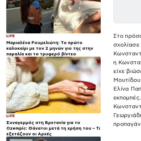
Στο πρόσφ
LIFE
Μαριαλένα Ρουμελιώτη: Το πρώτο
σχολίασε 
καλοκαίρι με τον 2 μηνών γιο της στην
Κωνσταντ
παραλία και το τρυφερό βίντεο
η Κωνστα
είχε βιώσ
Μουτίδου 
Ελίνα Πα
εκπομπές.
Κωνσταντο
Γεωργιάδη
LIFE
Συναγερμός στη Βρετανία για το
προπαγάν
Ozempic: Θάνατοι μετά τη χρήση του – Τι
εξετάζουν οι Αρχές