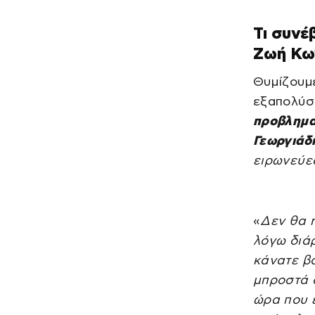
Τι συνέ
Ζωή Κω
Θυμίζουμ
εξαπολύσ
προβλημα
Γεωργιάδ
ειρωνεύεσ
«
Δεν θα ή
λόγω διά
κάνατε βο
μπροστά σ
ώρα που ε