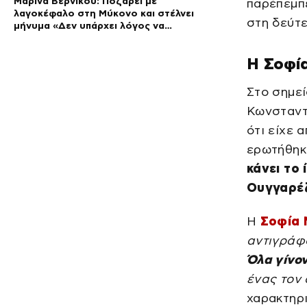
Μαρίνα Βερνίκου: Ποζάρει με
παρέπεμπε
λαγοκέφαλο στη Μύκονο και στέλνει
στη δεύτε
μήνυμα «Δεν υπάρχει λόγος να
φοβόμαστε»
Η Σοφί
Στο σημεί
Κωνσταντ
ότι είχε 
ερωτήθηκε
κάνει το
Ουγγαρέ
Η
Σοφία 
αντιγράφ
Όλα γίνον
ένας τον 
χαρακτηρι