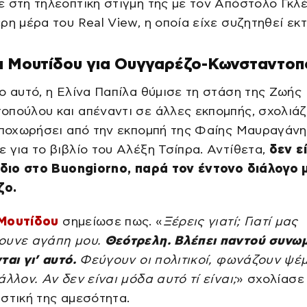
 στη τηλεοπτική στιγμή της με τον Απόστολο Γκλ
ρη μέρα του Real View, η οποία είχε συζητηθεί εκ
α Μουτίδου για Ουγγαρέζο-Κωνσταντοπ
ο αυτό, η Ελίνα Παπίλα θύμισε τη στάση της Ζωής
οπούλου και απέναντι σε άλλες εκπομπής, σχολιά
αποχωρήσει από την εκπομπή της Φαίης Μαυραγάνη
 για το βιβλίο του Αλέξη Τσίπρα. Αντίθετα,
δεν ε
 ίδιο στο Buongiorno, παρά τον έντονο διάλογο 
ζο.
Μουτίδου
σημείωσε πως. «
Ξέρεις γιατί; Γιατί μας
ουνε αγάπη μου.
Θεότρελη. Βλέπει παντού συνωμ
ται γι’ αυτό.
Φεύγουν οι πολιτικοί, φωνάζουν ψέ
άλλον. Αν δεν είναι μόδα αυτό τί είναι;
» σχολίασε
στική της αμεσότητα.