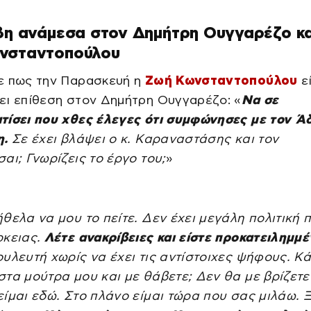
βη ανάμεσα στον Δημήτρη Ουγγαρέζο κα
νσταντοπούλου
ε πως την Παρασκευή η
Ζωή Κωνσταντοπούλου
ε
ει επίθεση στον Δημήτρη Ουγγαρέζο: «
Να σε
τίσει που χθες έλεγες ότι συμφώνησες με τον Ά
η.
Σε έχει βλάψει ο κ. Καραναστάσης και τον
αι; Γνωρίζεις το έργο του;
»
θελα να μου το πείτε. Δεν έχει μεγάλη πολιτική 
ρκειας.
Λέτε ανακρίβειες και είστε προκατειλημμ
υλευτή χωρίς να έχει τις αντίστοιχες ψήφους. Κ
τα μούτρα μου και με θάβετε; Δεν θα με βρίζετε
ίμαι εδώ. Στο πλάνο είμαι τώρα που σας μιλάω. 