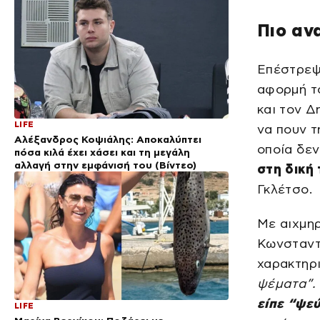
Πιο αν
Επέστρεψε
αφορμή τ
και τον 
LIFE
να πουν τ
Αλέξανδρος Κοψιάλης: Αποκαλύπτει
οποία δεν
πόσα κιλά έχει χάσει και τη μεγάλη
αλλαγή στην εμφάνισή του (Βίντεο)
στη δική 
Γκλέτσο.
Με αιχμηρ
Κωνσταντ
χαρακτηρι
ψέματα”. 
είπε “ψε
LIFE