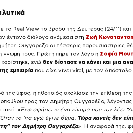
αλυτικά
 το Real View το βράδυ της Δευτέρας (24/11) και
ον έντονο διάλογο ανάμεσα στη
Ζωή Κωνσταντο
Δημήτρη Ουγγαρέζο οι τέσσερις παρουσιάστριες θ
η γνώμη τους. Πρώτη πήρε τον λόγο η
Σοφία Μουτ
 χαρίστηκε, ενώ
δεν δίστασε να κάνει και μια α
της εμπειρία
που είχε γίνει viral, με τον Απόστολο
ό της ύφος, η ηθοποιός σχολίασε την επίθεση τη
οπούλου προς τον Δημήτρη Ουγγαρέζο, λέγοντας
στικά: «
Έχω αφήσει κι ένα κίνημα που τον λέει “Λ
Όταν το ’πα εγώ έγινε θέμα.
Τώρα κανείς δεν είπε
ύτη” τον Δημήτρη Ουγγαρέζο
». Η αναφορά της, φ