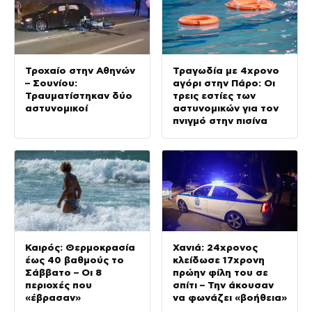
Τροχαίο στην Αθηνών
Τραγωδία με 4χρονο
– Σουνίου:
αγόρι στην Πάρο: Οι
Τραυματίστηκαν δύο
τρεις εστίες των
αστυνομικοί
αστυνομικών για τον
πνιγμό στην πισίνα
Καιρός: Θερμοκρασία
Χανιά: 24χρονος
έως 40 βαθμούς το
κλείδωσε 17χρονη
Σάββατο – Οι 8
πρώην φίλη του σε
περιοχές που
σπίτι – Την άκουσαν
«έβρασαν»
να φωνάζει «βοήθεια»