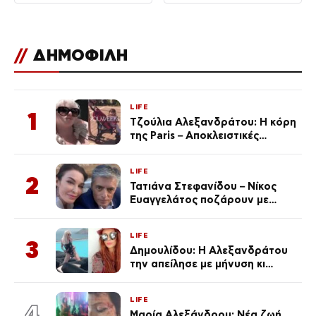
//
ΔΗΜΟΦΙΛΗ
LIFE
1
Τζούλια Αλεξανδράτου: Η κόρη
της Paris – Αποκλειστικές
φωτογραφίες
LIFE
2
Τατιάνα Στεφανίδου – Νίκος
Ευαγγελάτος ποζάρουν με
μαγιό σε παραλία στην
Κεφαλονιά
LIFE
3
Δημουλίδου: Η Αλεξανδράτου
την απείλησε με μήνυση κι
εκείνη απαντά – «Δεν σε
αναγνώρισα, όταν κατάλαβα
LIFE
ποια είσαι σοκαρίστικα»
4
Μαρία Αλεξάνδρου: Νέα ζωή