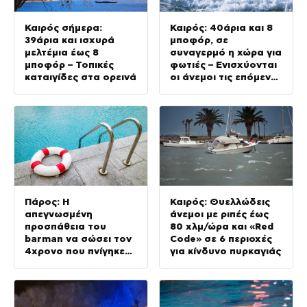
Καιρός σήμερα:
Καιρός: 40άρια και 8
39άρια και ισχυρά
μποφόρ, σε
μελτέμια έως 8
συναγερμό η χώρα για
μποφόρ – Τοπικές
φωτιές – Ενισχύονται
καταιγίδες στα ορεινά
οι άνεμοι τις επόμενες
ημέρες
Πάρος: Η
Καιρός: Θυελλώδεις
απεγνωσμένη
άνεμοι με ριπές έως
προσπάθεια του
80 χλμ/ώρα και «Red
barman να σώσει τον
Code» σε 6 περιοχές
4χρονο που πνίγηκε
για κίνδυνο πυρκαγιάς
στην πισίνα – Πώς
έγινε η τραγωδία