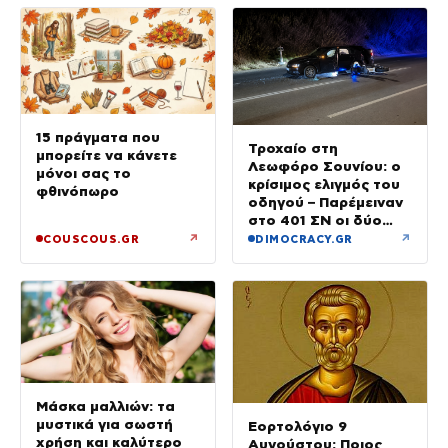
15 πράγματα που
Τροχαίο στη
μπορείτε να κάνετε
Λεωφόρο Σουνίου: ο
μόνοι σας το
κρίσιμος ελιγμός του
φθινόπωρο
οδηγού – Παρέμειναν
στο 401 ΣΝ οι δύο
αστυνομικοί
↗
↗
COUSCOUS.GR
DIMOCRACY.GR
Μάσκα μαλλιών: τα
μυστικά για σωστή
Εορτολόγιο 9
χρήση και καλύτερο
Αυγούστου: Ποιος