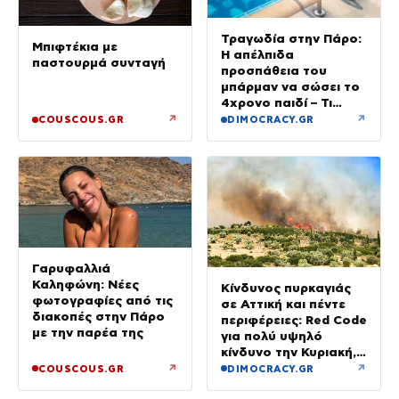
Τραγωδία στην Πάρο:
Μπιφτέκια με
Η απέλπιδα
παστουρμά συνταγή
προσπάθεια του
μπάρμαν να σώσει το
4χρονο παιδί – Τι
ερευνούν οι αρχές
↗
↗
COUSCOUS.GR
DIMOCRACY.GR
Γαρυφαλλιά
Καληφώνη: Νέες
Κίνδυνος πυρκαγιάς
φωτογραφίες από τις
σε Αττική και πέντε
διακοπές στην Πάρο
περιφέρειες: Red Code
με την παρέα της
για πολύ υψηλό
κίνδυνο την Κυριακή,
με μελτέμια έως 8
↗
↗
COUSCOUS.GR
DIMOCRACY.GR
μποφόρ