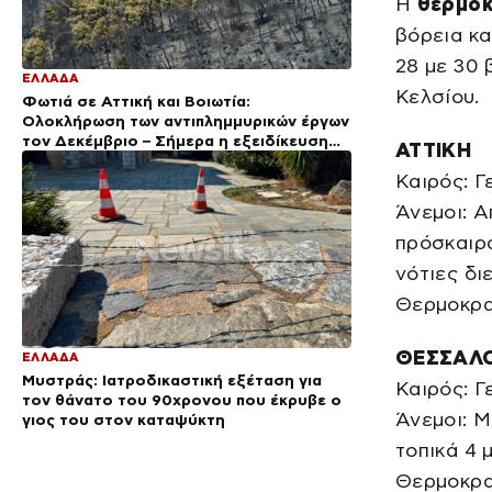
Η
θερμοκ
βόρεια κα
28 με 30 
ΕΛΛΑΔΑ
Κελσίου.
Φωτιά σε Αττική και Βοιωτία:
Ολοκλήρωση των αντιπλημμυρικών έργων
τον Δεκέμβριο – Σήμερα η εξειδίκευση
ΑΤΤΙΚΗ
των μέτρων
Καιρός: Γ
Άνεμοι: Α
πρόσκαιρα
νότιες δι
Θερμοκρα
ΘΕΣΣΑΛ
ΕΛΛΑΔΑ
Μυστράς: Ιατροδικαστική εξέταση για
Καιρός: Γ
τον θάνατο του 90χρονου που έκρυβε ο
Άνεμοι: Μ
γιος του στον καταψύκτη
τοπικά 4 
Θερμοκρασ