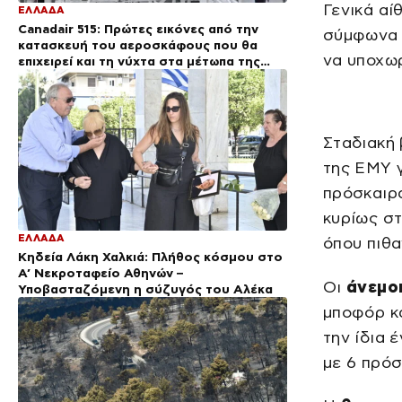
Γενικά αί
ΕΛΛΑΔΑ
Canadair 515: Πρώτες εικόνες από την
σύμφωνα 
κατασκευή του αεροσκάφους που θα
να υποχωρ
επιχειρεί και τη νύχτα στα μέτωπα της
φωτιάς
Σταδιακή 
της ΕΜΥ γ
πρόσκαιρα
κυρίως στ
ΕΛΛΑΔΑ
όπου πιθα
Κηδεία Λάκη Χαλκιά: Πλήθος κόσμου στο
Α’ Νεκροταφείο Αθηνών –
Οι
άνεμο
Υποβασταζόμενη η σύζυγός του Αλέκα
μποφόρ κα
την ίδια 
με 6 πρόσ