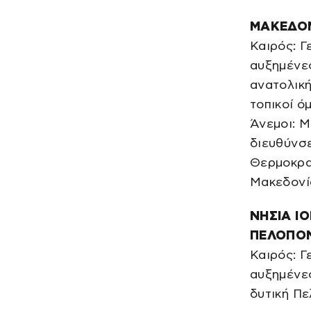
ΜΑΚΕΔΟΝ
Καιρός: Γ
αυξημένες
ανατολική
τοπικοί ό
Άνεμοι: Μ
διευθύνσε
Θερμοκρασ
Μακεδονία
ΝΗΣΙΑ ΙΟ
ΠΕΛΟΠΟ
Καιρός: Γ
αυξημένες
δυτική Πε