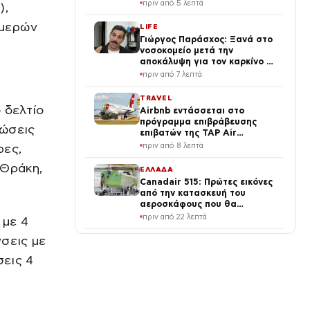
πριν από 5 λεπτά
),
ημερών
LIFE
Γιώργος Παράσχος: Ξανά στο
νοσοκομείο μετά την
αποκάλυψη για τον καρκίνο –
Τι συνέβη
πριν από 7 λεπτά
TRAVEL
 δελτίο
Airbnb εντάσσεται στο
πρόγραμμα επιβράβευσης
φώσεις
επιβατών της TAP Air
Portugal
πριν από 8 λεπτά
ρες,
 Θράκη,
ΕΛΛΑΔΑ
Canadair 515: Πρώτες εικόνες
από την κατασκευή του
αεροσκάφους που θα
επιχειρεί και τη νύχτα στα
πριν από 22 λεπτά
 με 4
μέτωπα της φωτιάς
σεις με
ΔΙΕΘΝΗ
Κοράκι επιτέθηκε σε γυναίκα
σεις 4
πριν μπει στο αυτοκίνητό της
– Σκόνταψε και χτύπησε το
κεφάλι της
πριν από 26 λεπτά