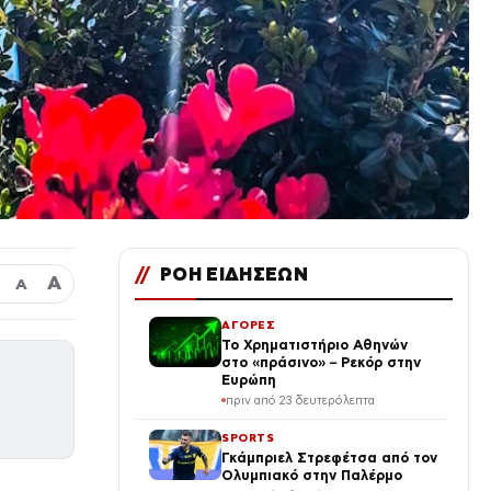
//
ΡΟΗ ΕΙΔΗΣΕΩΝ
Α
Α
ΑΓΟΡΕΣ
Το Χρηματιστήριο Αθηνών
στο «πράσινο» – Ρεκόρ στην
Ευρώπη
πριν από 23 δευτερόλεπτα
SPORTS
Γκάμπριελ Στρεφέτσα από τον
Ολυμπιακό στην Παλέρμο