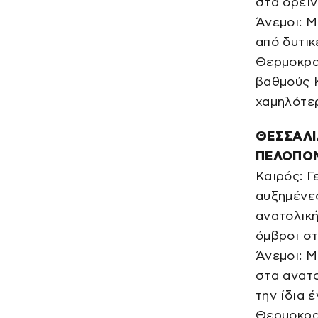
στα ορειν
Άνεμοι: Μ
από δυτικ
Θερμοκρασ
βαθμούς Κ
χαμηλότε
ΘΕΣΣΑΛΙ
ΠΕΛΟΠΟ
Καιρός: Γ
αυξημένες
ανατολική
όμβροι στ
Άνεμοι: Μ
στα ανατο
την ίδια 
Θερμοκρασ