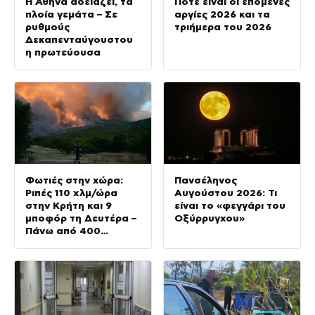
Η Αθήνα αδειάζει, τα
Πότε είναι οι επόμενες
πλοία γεμάτα – Σε
αργίες 2026 και τα
ρυθμούς
τριήμερα του 2026
Δεκαπενταύγουστου
η πρωτεύουσα
Φωτιές στην χώρα:
Πανσέληνος
Ριπές 110 χλμ/ώρα
Αυγούστου 2026: Τι
στην Κρήτη και 9
είναι το «φεγγάρι του
μποφόρ τη Δευτέρα –
Οξύρρυγχου»
Πάνω από 400
πυρκαγιές μέσα σε 10
ημέρες