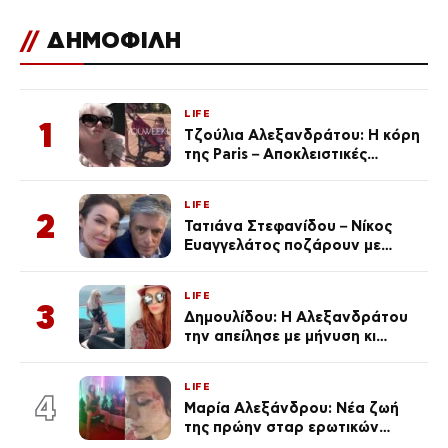
//
ΔΗΜΟΦΙΛΗ
LIFE
1
Τζούλια Αλεξανδράτου: Η κόρη
της Paris – Αποκλειστικές
φωτογραφίες
LIFE
2
Τατιάνα Στεφανίδου – Νίκος
Ευαγγελάτος ποζάρουν με
μαγιό σε παραλία στην
Κεφαλονιά
LIFE
3
Δημουλίδου: Η Αλεξανδράτου
την απείλησε με μήνυση κι
εκείνη απαντά – «Δεν σε
αναγνώρισα, όταν κατάλαβα
LIFE
ποια είσαι σοκαρίστικα»
4
Μαρία Αλεξάνδρου: Νέα ζωή
της πρώην σταρ ερωτικών
ταινιών, μητέρα ενός παιδιού με