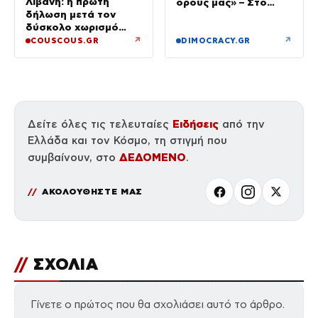
Λιβάνη: η πρώτη
όρους μας» – Στο
δήλωση μετά τον
τραπέζι συμφωνία για
δύσκολο χωρισμό
το άνοιγμα
«Όποιος έχει…»
↗
↗
COUSCOUS.GR
DIMOCRACY.GR
Ειδήσεις
Δείτε όλες τις τελευταίες
από την
Ελλάδα και τον Κόσμο, τη στιγμή που
ΔΕΔΟΜΕΝΟ
συμβαίνουν, στο
.
ΑΚΟΛΟΥΘΗΣΤΕ ΜΑΣ
//
ΣΧΟΛΙΑ
Γίνετε ο πρώτος που θα σχολιάσει αυτό το άρθρο.