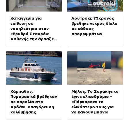
Καταγγελία για
Λουτράκι: 75χρονος
επίθεση σε
βρέθηκε νεκρός δίπλα
νοσηλεύτρια στον
σε κάδους
«Ερυθρό Σταυρό»:
απορριμμάτων
Ασθενής την άρπαξε
από τα μαλλιά και τη
χτύπησε σε πόρτες
Κάρπαθος:
Μήλος: Το Σαρακήνικο
Πυρομαχικά βρέθηκαν
έγινε ελικοδρόμιο –
σε παραλία στο
«Πάρκαραν» το
Αρδάνι, απαγόρευση
ελικόπτερο τους για
κολύμβησης
να κάνουν μπάνιο