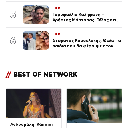
σύντροφο επιχειρηματία
LIFE
(Φωτογραφίες)
5
Γαρυφαλλιά Καληφώνη –
Χρήστος Μάστορας: Τέλος στις
φήμες χωρισμού, όλη η αλήθεια
για τη σχέση τους
LIFE
6
Στέφανος Κασσελάκης: Θέλω τα
παιδιά που θα φέρουμε στον
κόσμο να… – Αποκάλυψη για την
οικογένεια με τον Τάιλερ
//
BEST OF NETWORK
Ανδρομάχη: Κάποιοι