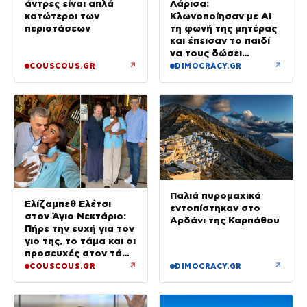
άντρες είναι απλά
Λάρισα:
κατώτεροι των
Κλωνοποίησαν με AI
περιστάσεων
τη φωνή της μητέρας
και έπεισαν το παιδί
να τους δώσει
χρήματα και
↗
↗
COUSCOUS.GR
DIMOCRACY.GR
κοσμήματα
Παλιά πυρομαχικά
Ελίζαμπεθ Ελέτσι
εντοπίστηκαν στο
στον Άγιο Νεκτάριο:
Αρδάνι της Καρπάθου
Πήρε την ευχή για τον
γιο της, το τάμα και οι
προσευχές στον τάφο
του Αγίου
↗
↗
COUSCOUS.GR
DIMOCRACY.GR