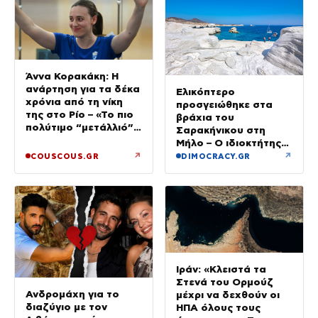
Άννα Κορακάκη: Η
ανάρτηση για τα δέκα
Ελικόπτερο
χρόνια από τη νίκη
προσγειώθηκε στα
της στο Ρίο – «Το πιο
βράχια του
πολύτιμο “μετάλλιό”
Σαρακήνικου στη
μου είναι η κόρη μου»
Μήλο – Ο ιδιοκτήτης
κατέβηκε για μπάνιο
↗
↗
COUSCOUS.GR
DIMOCRACY.GR
Ιράν: «Κλειστά τα
Στενά του Ορμούζ
Ανδρομάχη για το
μέχρι να δεχθούν οι
διαζύγιο με τον
ΗΠΑ όλους τους