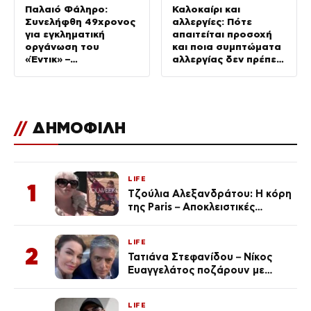
Παλαιό Φάληρο:
Καλοκαίρι και
Συνελήφθη 49χρονος
αλλεργίες: Πότε
για εγκληματική
απαιτείται προσοχή
οργάνωση του
και ποια συμπτώματα
«Έντικ» –
αλλεργίας δεν πρέπει
Κατηγορείται για
να αγνοούμε
εκβιασμούς και
ξυλοδαρμούς
επιχειρηματιών
//
ΔΗΜΟΦΙΛΗ
LIFE
1
Τζούλια Αλεξανδράτου: Η κόρη
της Paris – Αποκλειστικές
φωτογραφίες
LIFE
2
Τατιάνα Στεφανίδου – Νίκος
Ευαγγελάτος ποζάρουν με
μαγιό σε παραλία στην
Κεφαλονιά
LIFE