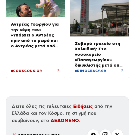
Αντρέας Γεωργίου για
την κόρη του:
«Υπάρχει ο Αντρέας
πριν από το μωρό και
Σοβαρό τροχαίο στη
ο Αντρέας μετά από
Χαλκιδική: Στο
αυτό – Έθεσα άλλες
νοσοκομείο
προτεραιότητες»
«Παπαγεωργίου»
δικυκλιστής μετά από
σύγκρουση
↗
↗
COUSCOUS.GR
DIMOCRACY.GR
Ειδήσεις
Δείτε όλες τις τελευταίες
από την
Ελλάδα και τον Κόσμο, τη στιγμή που
ΔΕΔΟΜΕΝΟ
συμβαίνουν, στο
.
ΑΚΟΛΟΥΘΗΣΤΕ ΜΑΣ