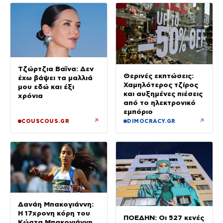
Τζώρτζια Βαϊνα: Δεν
Θερινές εκπτώσεις:
έχω βάψει τα μαλλιά
Χαμηλότερος τζίρος
μου εδώ και έξι
και αυξημένες πιέσεις
χρόνια
από το ηλεκτρονικό
εμπόριο
↗
↗
COUSCOUS.GR
DIMOCRACY.GR
Δανάη Μπακογιάννη:
Η 17χρονη κόρη του
ΠΟΕΔΗΝ: Οι 527 κενές
Κώστα Μπακογιάννη