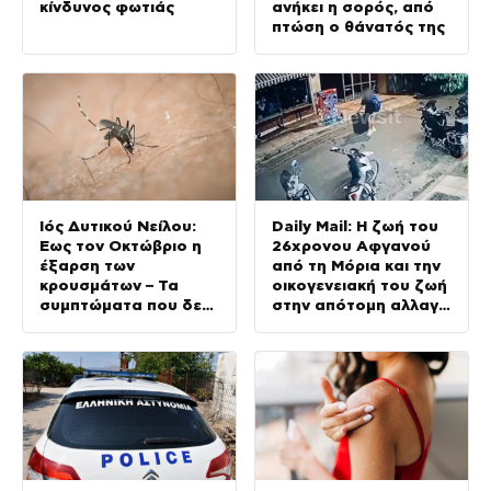
κίνδυνος φωτιάς
ανήκει η σορός, από
πτώση ο θάνατός της
Ιός Δυτικού Νείλου:
Daily Mail: Η ζωή του
Έως τον Οκτώβριο η
26χρονου Αφγανού
έξαρση των
από τη Μόρια και την
κρουσμάτων – Τα
οικογενειακή του ζωή
συμπτώματα που δεν
στην απότομη αλλαγή
πρέπει να αγνοήσουμε
– «Ξαφνικά φερόταν
σαν εργένης»