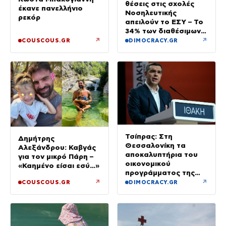
θέσεις στις σχολές
έκανε πανελλήνιο
Νοσηλευτικής
ρεκόρ
απειλούν το ΕΣΥ – Το
34% των διαθέσιμων
δεν καλύφθηκε
↗
↗
COUSCOUS.GR
DIMOCRACY.GR
Τσίπρας: Στη
Δημήτρης
Θεσσαλονίκη τα
Αλεξάνδρου: Καβγάς
αποκαλυπτήρια του
για τον μικρό Πάρη –
οικονομικού
«Καημένο είσαι εσύ…»
προγράμματος της
ΕΛ.Α.Σ.
↗
↗
COUSCOUS.GR
DIMOCRACY.GR