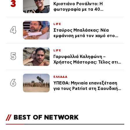
3
Κριστιάνο Ρονάλντο: Η
φωτογραφία με τα 40
πανάκριβα αυτοκίνητα στο
γκαράζ του ξεπέρασε τα 20,7
LIFE
εκ. likes
4
Σταύρος Μπαλάσκας: Νέα
εμφάνιση μετά τον χαμό στο
«Πρωινό» (Φωτογραφία)
LIFE
5
Γαρυφαλλιά Καληφώνη –
Χρήστος Μάστορας: Τέλος στις
φήμες χωρισμού, όλη η αλήθεια
για τη σχέση τους
ΕΛΛΑΔΑ
6
ΥΠΕΘΑ: Μηνιαία επανεξέταση
για τους Patriot στη Σαουδική
Αραβία
//
BEST OF NETWORK