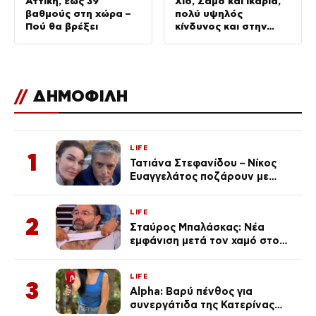
Αττική, έως 39
Χίο, Σάμο και Ικαρία,
βαθμούς στη χώρα –
πολύ υψηλός
Πού θα βρέξει
κίνδυνος και στην
Αττική
//
ΔΗΜΟΦΙΛΗ
LIFE
1
Τατιάνα Στεφανίδου – Νίκος
Ευαγγελάτος ποζάρουν με
μαγιό σε παραλία στην
Κεφαλονιά
LIFE
2
Σταύρος Μπαλάσκας: Νέα
εμφάνιση μετά τον χαμό στο
«Πρωινό» (Φωτογραφία)
LIFE
3
Alpha: Βαρύ πένθος για
συνεργάτιδα της Κατερίνας