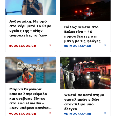
Ανδρομάχη: Με ορό
στο χέρι μετά το θέμα
Βόλος: Φωτιά στο
υγείας της – «Μην
Βελεστίνο – 40
ανησυχείτε, το ‘χω»
πυροσβέστες στη
μάχη με τις φλόγες
↗
↗
COUSCOUS.GR
DIMOCRACY.GR
Μαρίνα Βερνίκου:
Έπιασε λαγοκέφαλο
Φωτιά σε κατάστημα
και ανέβασε βίντεο
ναυτιλιακών ειδών
στα social media –
στον Άλιμο υπό
«Δεν υπάρχει κανένας
έλεγχο
λόγος να φοβόμαστε»
↗
↗
COUSCOUS.GR
DIMOCRACY.GR