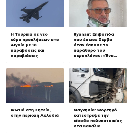
Η Τουρκία σε νέο
Ryanair: Επιβάτιδα
κύμα προκλήσεων στο
που έσωσε Σέρβο
Αιγαίο με 18
όταν έσπασε το
παραβάσεις και
παράθυρο του
παραβιάσεις
αεροπλάνου: «Ένα
κομμάτι του
προσώπου του ήταν
σαν πλαστελίνη»
Φωτιά στη Σητεία,
Μαγνησία: Φορτηγό
στην περιοχή Αχλαδιά
κατέστρεψε την
είσοδο πολυκατοικίας
στα Κανάλια