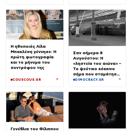
Η ηθοποιός Λίλα
Μπακλέση γέννησε: Η
Σαν σήμερα 8
πρώτη φωτογραφία
Αυγούστου: Η
και το μήνυμα του
«ληστεία του αιώνα» –
συντρόφου της
Το ψεύτικο κόκκινο
σήμα που σταμάτησε
τρένο με 2,6 εκατ.
↗
↗
COUSCOUS.GR
DIMOCRACY.GR
λίρες
Γενέθλια του Φίλιππου