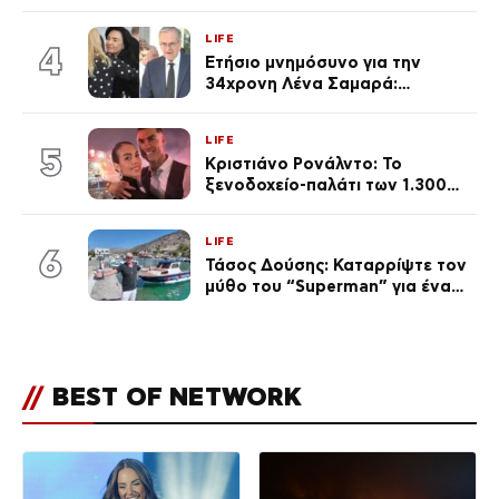
Καινούργιου – «Κουράστηκες
πολύ… Απόψε είσαι στα χέρια
LIFE
του Θεού»
4
Ετήσιο μνημόσυνο για την
34χρονη Λένα Σαμαρά:
Συγκινημένοι ο Αντώνης
Σαμαράς και η σύζυγός του
LIFE
5
Κριστιάνο Ρονάλντο: Το
ξενοδοχείο-παλάτι των 1.300
ευρώ τη βραδιά που θα γίνει η
δεξίωση του γάμου
LIFE
(φωτογραφίες)
6
Τάσος Δούσης: Καταρρίψτε τον
μύθο του “Superman” για ένα
θέμα που κανείς δεν «άγγιζε»
μέχρι σήμερα
//
BEST OF NETWORK