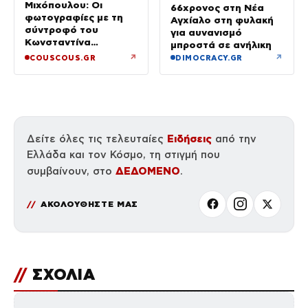
Μιχόπουλου: Οι
66χρονος στη Νέα
φωτογραφίες με τη
Αγχίαλο στη φυλακή
σύντροφό του
για αυνανισμό
Κωνσταντίνα
μπροστά σε ανήλικη
Ευρυπίδου και το
↗
↗
COUSCOUS.GR
DIMOCRACY.GR
δημόσιο «Σ’ αγαπώ»
Ειδήσεις
Δείτε όλες τις τελευταίες
από την
Ελλάδα και τον Κόσμο, τη στιγμή που
ΔΕΔΟΜΕΝΟ
συμβαίνουν, στο
.
ΑΚΟΛΟΥΘΗΣΤΕ ΜΑΣ
//
ΣΧΟΛΙΑ