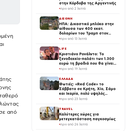
στην Κόρδοβα της Αργεντινής
πριν από 2 λεπτά
ΔΙΕΘΝΗ
ΗΠΑ: Δικαστικό μπλόκο στην
αίθουσα των 400 εκατ.
δολαρίων του Τραμπ στον
ωμένη
Λευκό Οίκο
πριν από 13 λεπτά
αι
LIFE
Κριστιάνο Ρονάλντο: Το
ξενοδοχείο-παλάτι των 1.300
ευρώ τη βραδιά που θα γίνει
η δεξίωση του γάμου
πριν από 19 λεπτά
(φωτογραφίες)
πάτης
ΕΛΛΑΔΑ
Φωτιές: «Red Code» το
ρονης
Σάββατο σε Κρήτη, Χίο, Σάμο
και Ικαρία, πολύ υψηλός
σταθερό
κίνδυνος και στην Αττική
πριν από 23 λεπτά
ιλώντας
TRAVEL
ησε από
Καλύτερες χώρες για
μετεγκατάσταση παγκοσμίως
πριν από 26 λεπτά