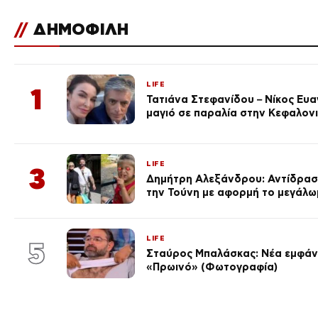
//
ΔΗΜΟΦΙΛΗ
LIFE
1
Τατιάνα Στεφανίδου – Νίκος Ευ
μαγιό σε παραλία στην Κεφαλον
LIFE
3
Δημήτρη Αλεξάνδρου: Αντίδραση
την Τούνη με αφορμή το μεγάλω
LIFE
5
Σταύρος Μπαλάσκας: Νέα εμφάνι
«Πρωινό» (Φωτογραφία)