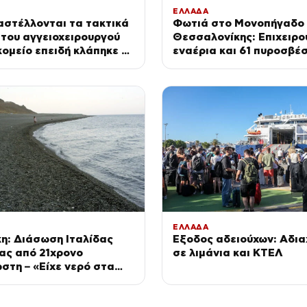
ΕΛΛΑΔΑ
αστέλλονται τα τακτικά
Φωτιά στο Μονοπήγαδο
του αγγειοχειρουργού
Θεσσαλονίκης: Επιχειρο
ομείο επειδή κλάπηκε το
εναέρια και 61 πυροσβέσ
του γιατρού
οχήματα
ΕΛΛΑΔΑ
η: Διάσωση Ιταλίδας
Έξοδος αδειούχων: Αδι
ας από 21χρονο
σε λιμάνια και ΚΤΕΛ
τη – «Είχε νερό στα
, της δώσαμε οξυγόνο»