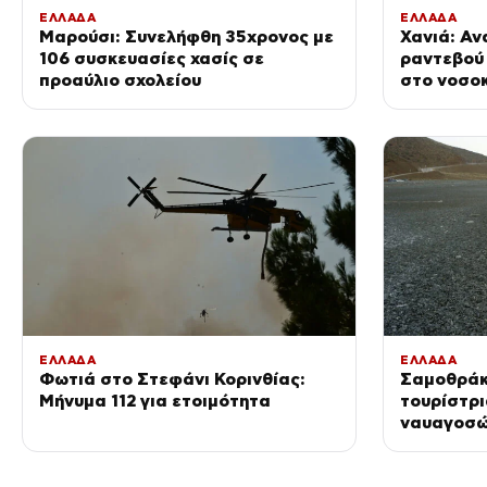
ΕΛΛΑΔΑ
ΕΛΛΑΔΑ
Μαρούσι: Συνελήφθη 35χρονος με
Χανιά: Αν
106 συσκευασίες χασίς σε
ραντεβού 
προαύλιο σχολείου
στο νοσοκ
μηχανάκι 
ΕΛΛΑΔΑ
ΕΛΛΑΔΑ
Φωτιά στο Στεφάνι Κορινθίας:
Σαμοθράκ
Μήνυμα 112 για ετοιμότητα
τουρίστρι
ναυαγοσώσ
πνευμόνια