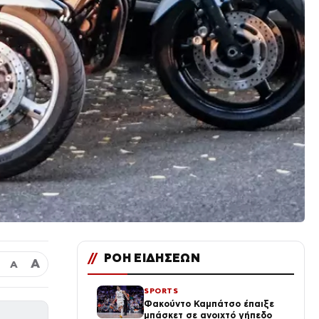
//
ΡΟΗ ΕΙΔΗΣΕΩΝ
Α
Α
SPORTS
Φακούντο Καμπάτσο έπαιξε
μπάσκετ σε ανοιχτό γήπεδο