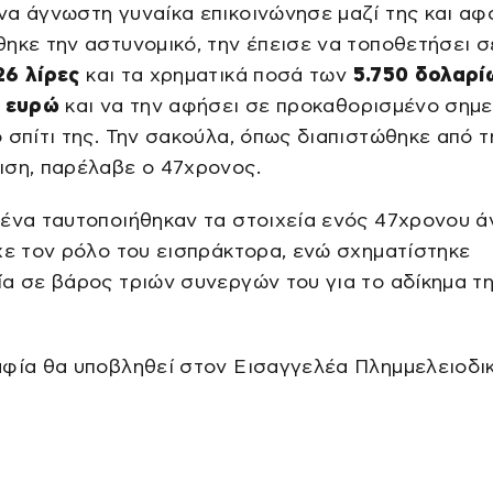
α άγνωστη γυναίκα επικοινώνησε μαζί της και αφ
ηκε την αστυνομικό, την έπεισε να τοποθετήσει σ
26 λίρες
και τα χρηματικά ποσά των
5.750 δολαρί
0 ευρώ
και να την αφήσει σε προκαθορισμένο σημε
 σπίτι της. Την σακούλα, όπως διαπιστώθηκε από τ
ιση, παρέλαβε ο 47χρονος.
ένα ταυτοποιήθηκαν τα στοιχεία ενός 47χρονου ά
χε τον ρόλο του εισπράκτορα, ενώ σχηματίστηκε
α σε βάρος τριών συνεργών του για το αδίκημα τ
αφία θα υποβληθεί στον Εισαγγελέα Πλημμελειοδι