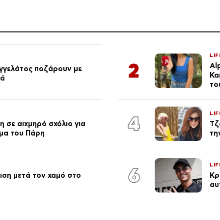
LIF
2
Al
αγγελάτος ποζάρουν με
Κα
ιά
το
LIF
4
 σε αιχμηρό σχόλιο για
Τζ
μα του Πάρη
τη
LIF
6
ση μετά τον χαμό στο
Κρ
αυ