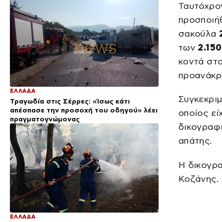
κάνεις μ@@@»
Ταυτόχρον
προσποιήθ
σακούλα
των
2.15
κοντά στο
προανάκρ
ΕΛΛΑΔΑ
Συγκεκριμ
Τραγωδία στις Σέρρες: «Ίσως κάτι
απέσπασε την προσοχή του οδηγού» λέει
οποίος εί
πραγματογνώμονας
δικογραφί
απάτης.
Η δικογρ
Κοζάνης.
ΕΛΛΑΔΑ