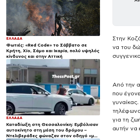
Αν
Στην Κοζά
ΕΛΛΑΔΑ
Φωτιές: «Red Code» το Σάββατο σε
να του δώ
Κρήτη, Χίο, Σάμο και Ικαρία, πολύ υψηλός
συγγενικ
κίνδυνος και στην Αττική
Από την α
που έγονε
γυναίκας.
τηλέφωνο 
ΕΛΛΑΔΑ
για τη ζω
Καταδίωξη στη Θεσσαλονίκη: Εμβόλισαν
αυτήν να 
αυτοκίνητο στη μέση του δρόμου –
Ντελιβεράδες φώναζαν στον οδηγό «μην