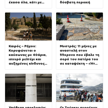
έχασα όλα, κάτι με
δύσβατη περιοχή
τράβαγε στην καρδιά
μου»
Καιρός – Ρήγου:
Μυστράς: 11 μήνες με
Κορυφώνεται ο
αναστολή στον
καύσωνας με 40άρια,
55χρονο που έβαλε τη
ισχυρό μελτέμι και
σορό του πατέρα του
αυξημένος κίνδυνος
σε καταψύκτη – «Ήταν
για φωτιές
ο τελευταίος
άνθρωπος μου και
ήθελα να τον βλέπω»
Υπόθεση υποκλοπών:
Οι Τούρκοι συρρέουν