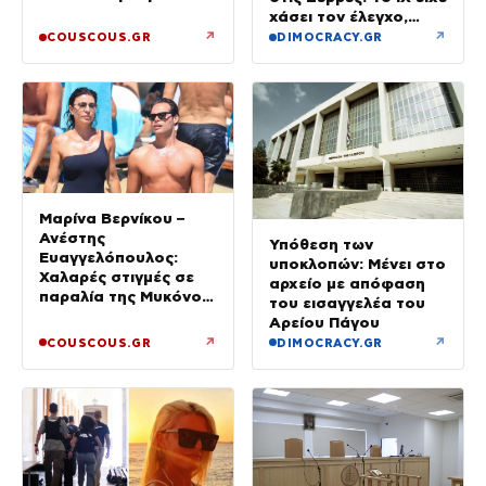
με το κεφάλι να
χάσει τον έλεγχο,
δροσιστείτε»
έφυγε στο αντίθετο
↗
↗
COUSCOUS.GR
DIMOCRACY.GR
ρεύμα
Μαρίνα Βερνίκου –
Ανέστης
Υπόθεση των
Ευαγγελόπουλος:
υποκλοπών: Μένει στο
Χαλαρές στιγμές σε
αρχείο με απόφαση
παραλία της Μυκόνου
του εισαγγελέα του
– Φωτογραφίες
Αρείου Πάγου
↗
↗
COUSCOUS.GR
DIMOCRACY.GR