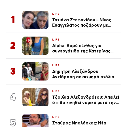
LIFE
1
Τατιάνα Στεφανίδου – Νίκος
Ευαγγελάτος ποζάρουν με
μαγιό σε παραλία στην
Κεφαλονιά
LIFE
2
Alpha: Βαρύ πένθος για
συνεργάτιδα της Κατερίνας
Καινούργιου – «Κουράστηκες
πολύ… Απόψε είσαι στα χέρια
LIFE
του Θεού»
3
Δημήτρη Αλεξάνδρου:
Αντίδραση σε αιχμηρό σχόλιο
για την Τούνη με αφορμή το
μεγάλωμα του Πάρη
LIFE
4
Τζούλια Αλεξανδράτου: Απειλεί
ότι θα κινηθεί νομικά μετά την
ανάρτηση της Δημουλίδου
LIFE
5
Σταύρος Μπαλάσκας: Νέα