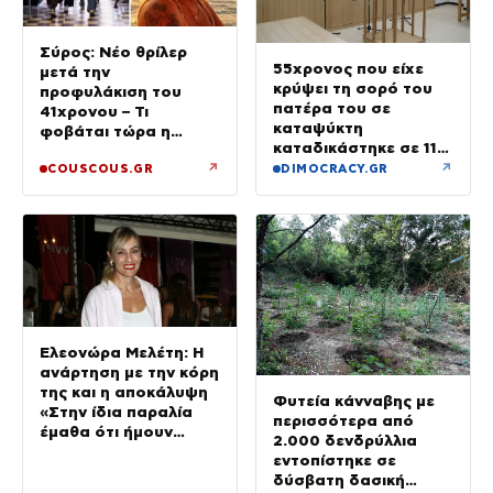
Σύρος: Νέο θρίλερ
55χρονος που είχε
μετά την
κρύψει τη σορό του
προφυλάκιση του
πατέρα του σε
41χρονου – Τι
καταψύκτη
φοβάται τώρα η
καταδικάστηκε σε 11
οικογένεια της Βάγγης
μήνες με αναστολή
↗
↗
COUSCOUS.GR
DIMOCRACY.GR
Ελεονώρα Μελέτη: Η
ανάρτηση με την κόρη
της και η αποκάλυψη
Φυτεία κάνναβης με
«Στην ίδια παραλία
περισσότερα από
έμαθα ότι ήμουν
2.000 δενδρύλλια
έγκυος»
εντοπίστηκε σε
δύσβατη δασική