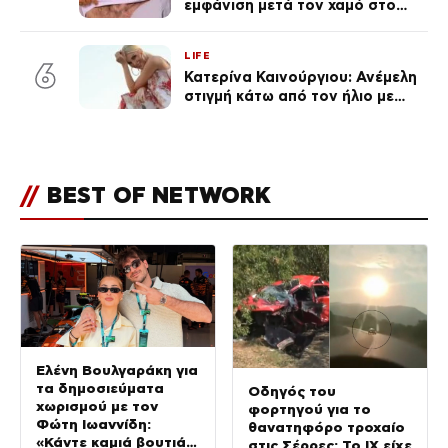
εμφάνιση μετά τον χαμό στο
«Πρωινό» (Φωτογραφία)
LIFE
6
Κατερίνα Καινούργιου: Ανέμελη
στιγμή κάτω από τον ήλιο με
τους followers της
(φωτογραφία)
//
BEST OF NETWORK
Ελένη Βουλγαράκη για
τα δημοσιεύματα
Οδηγός του
χωρισμού με τον
φορτηγού για το
Φώτη Ιωαννίδη:
θανατηφόρο τροχαίο
«Κάντε καμιά βουτιά
στις Σέρρες: Το ΙΧ είχε