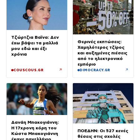
Τζώρτζια Βαϊνα: Δεν
Θερινές εκπτώσεις:
έχω βάψει τα μαλλιά
Χαμηλότερος τζίρος
μου εδώ και έξι
και αυξημένες πιέσεις
χρόνια
από το ηλεκτρονικό
εμπόριο
↗
↗
COUSCOUS.GR
DIMOCRACY.GR
Δανάη Μπακογιάννη:
Η 17χρονη κόρη του
ΠΟΕΔΗΝ: Οι 527 κενές
Κώστα Μπακογιάννη
θέσεις στις σχολές
έκανε πανελλήνιο