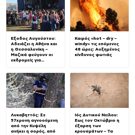
Έξοδος Αυγούστου:
Καιρός «hot – dry –
Αδειάζει η Αθήνα και
windy» τις επόμενες
η Θεσσαλονίκη –
48 ώρες: Αυξημένος
Μαζικά φεύγουν οι
κίνδυνος φωτιάς
εκδρομείς για
καλοκαιρινές
διακοπές
Λυκαβηττός: Σε
Ιός Δυτικού Νείλου:
57χρονη αγνοούμενη
Έως τον Οκτώβριο η
από την Κυψέλη
έξαρση των
ανήκει η σορός, από
κρουσμάτων – Τα