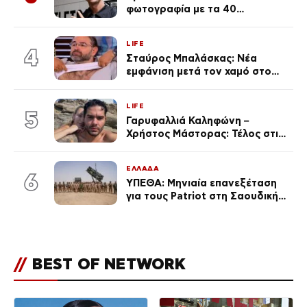
φωτογραφία με τα 40
πανάκριβα αυτοκίνητα στο
γκαράζ του ξεπέρασε τα 20,7
LIFE
εκ. likes
4
Σταύρος Μπαλάσκας: Νέα
εμφάνιση μετά τον χαμό στο
«Πρωινό» (Φωτογραφία)
LIFE
5
Γαρυφαλλιά Καληφώνη –
Χρήστος Μάστορας: Τέλος στις
φήμες χωρισμού, όλη η αλήθεια
για τη σχέση τους
ΕΛΛΑΔΑ
6
ΥΠΕΘΑ: Μηνιαία επανεξέταση
για τους Patriot στη Σαουδική
Αραβία
//
BEST OF NETWORK