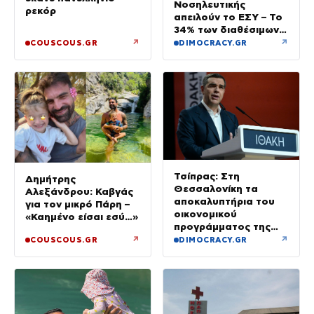
Νοσηλευτικής
ρεκόρ
απειλούν το ΕΣΥ – Το
34% των διαθέσιμων
δεν καλύφθηκε
↗
↗
COUSCOUS.GR
DIMOCRACY.GR
Τσίπρας: Στη
Δημήτρης
Θεσσαλονίκη τα
Αλεξάνδρου: Καβγάς
αποκαλυπτήρια του
για τον μικρό Πάρη –
οικονομικού
«Καημένο είσαι εσύ…»
προγράμματος της
ΕΛ.Α.Σ.
↗
↗
COUSCOUS.GR
DIMOCRACY.GR