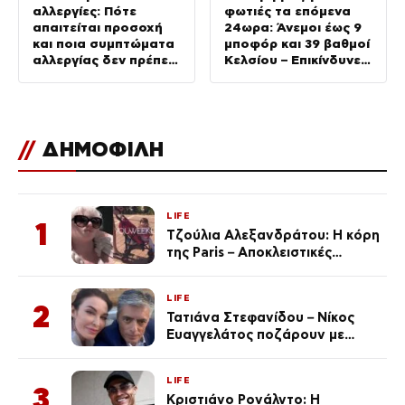
αλλεργίες: Πότε
φωτιές τα επόμενα
απαιτείται προσοχή
24ωρα: Άνεμοι έως 9
και ποια συμπτώματα
μποφόρ και 39 βαθμοί
αλλεργίας δεν πρέπει
Κελσίου – Επικίνδυνες
να αγνοούμε
περιοχές
//
ΔΗΜΟΦΙΛΗ
LIFE
1
Τζούλια Αλεξανδράτου: Η κόρη
της Paris – Αποκλειστικές
φωτογραφίες
LIFE
2
Τατιάνα Στεφανίδου – Νίκος
Ευαγγελάτος ποζάρουν με
μαγιό σε παραλία στην
Κεφαλονιά
LIFE
3
Κριστιάνο Ρονάλντο: Η