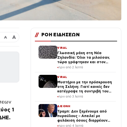
//
ΡΟΗ ΕΙΔΗΣΕΩΝ
Α
Α
VIRAL
Γλωσσική μάχη στη Νέα
Ζηλανδία: Όλοι τα μιλούσαν,
τώρα γράφτηκαν και στον
νόμο
πριν από 2 λεπτά
VIRAL
Μυστήριο με την πρόσκρουση
στη Σελήνη: Γιατί κανείς δεν
κατέγραψε τη συντριβή του
Falcon 9
πριν από 3 λεπτά
ύσεων
ΔΙΕΘΝΗ
χύος 1
Τραμπ: Δεν ξεμένουμε από
πυραύλους – Απειλεί με
ΔΗΕ.
φυλάκιση όσους διαρρέουν
απόρρητες πληροφορίες
πριν από 4 λεπτά