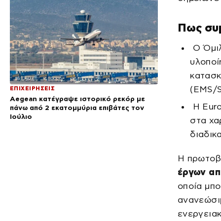
Πως συ
Ο Όμιλ
υλοποί
κατασκ
(EMS/S
ΕΠΙΧΕΙΡΗΣΕΙΣ
Aegean κατέγραψε ιστορικό ρεκόρ με
Η Euro
πάνω από 2 εκατομμύρια επιβάτες τον
Ιούλιο
στα χα
διαδικ
Η πρωτοβ
έργων απ
οποία μπο
ανανεώσι
ενεργειακ