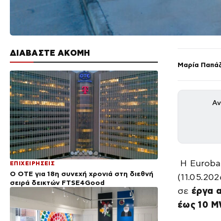
ΔΙΑΒΑΣΤΕ ΑΚΟΜΗ
Μαρία Παπά
Αν
Η Euroba
ΕΠΙΧΕΙΡΗΣΕΙΣ
Ο ΟΤΕ για 18η συνεχή χρονιά στη διεθνή
(11.05.20
σειρά δεικτών FTSE4Good
σε
έργα α
έως 10 M