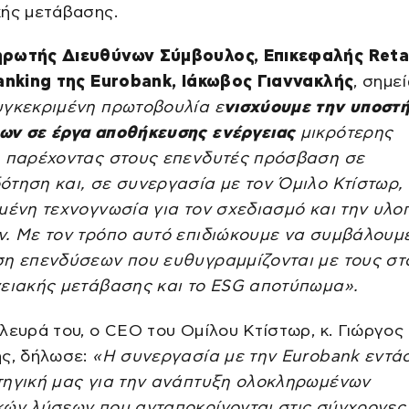
κής μετάβασης.
ρωτής Διευθύνων Σύμβουλος, Επικεφαλής Retai
Banking της Eurobank, Ιάκωβος Γιαννακλής
, σημε
υγκεκριμένη πρωτοβουλία ε
νισχύουμε την υποστή
ων σε έργα αποθήκευσης ενέργειας
μικρότερης
, παρέχοντας στους επενδυτές
πρόσβαση σε
ότηση και, σε συνεργασία με τον Όμιλο Κτίστωρ,
μένη τεχνογνωσία για τον σχεδιασμό και την υλο
ν. Με τον τρόπο αυτό επιδιώκουμε να συμβάλουμ
ση επενδύσεων που ευθυγραμμίζονται με τους στ
γειακής μετάβασης και το ESG αποτύπωμα».
λευρά του, ο CEO του Ομίλου Κτίστωρ, κ. Γιώργος
ης, δήλωσε:
«Η συνεργασία με την Eurobank εντά
τηγική μας για την ανάπτυξη ολοκληρωμένων
κών λύσεων που ανταποκρίνονται στις σύγχρονες