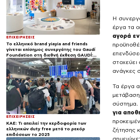
Η συνεργα
έργα τα 
αγορά εν
ΕΠΙΧΕΙΡΗΣΕΙΣ
Το ελληνικό brand yiayia and friends
προϋποθέ
γίνεται επίσημος συνεργάτης του Gaudí
επενδύσεω
Foundation στη διεθνή έκθεση GAUDÍ:
Back to the Origins
στοχεύει
ανάγκες σ
Τα έργα α
μετάβαση 
σύστημα.
για αποθή
ΕΠΙΧΕΙΡΗΣΕΙΣ
προκειμέν
ΚΑΕ: Τι απειλεί την κερδοφορία των
ελληνικών duty free μετά το ρεκόρ
ζήτησης κ
επιδόσεων το 2025
σημειώνετ