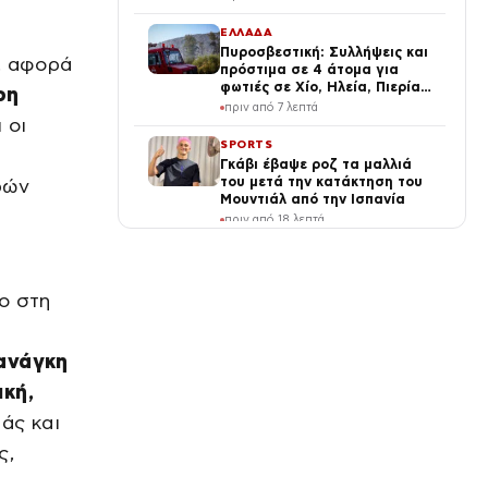
ΕΛΛΑΔΑ
Πυροσβεστική: Συλλήψεις και
, αφορά
πρόστιμα σε 4 άτομα για
φωτιές σε Χίο, Ηλεία, Πιερία
ρη
και Δράμα
πριν από 7 λεπτά
 οι
SPORTS
Γκάβι έβαψε ροζ τα μαλλιά
του μετά την κατάκτηση του
ρών
Μουντιάλ από την Ισπανία
πριν από 18 λεπτά
LIFE
Κατερίνα Γερονικολού: Μαύρο
μπικίνι και ναζιάρικες πόζες
ο στη
(φωτογραφίες)
πριν από 20 λεπτά
ανάγκη
ΔΙΕΘΝΗ
Οι χώρες της Βαλτικής
ική,
καταλογίζουν στη Ρωσία
άς και
επιχείρηση παραπλάνησης με
ουκρανικά drones
πριν από 24 λεπτά
ς,
SPORTS