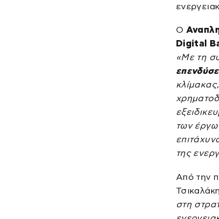
ενεργεια
Ο
Αναπλη
Digital 
«Με τη σ
επενδύσε
κλίμακας
χρηματοδ
εξειδικευ
των έργω
επιτάχυν
της ενερ
Από την π
Τσικαλάκ
στη στρα
ενεργεια