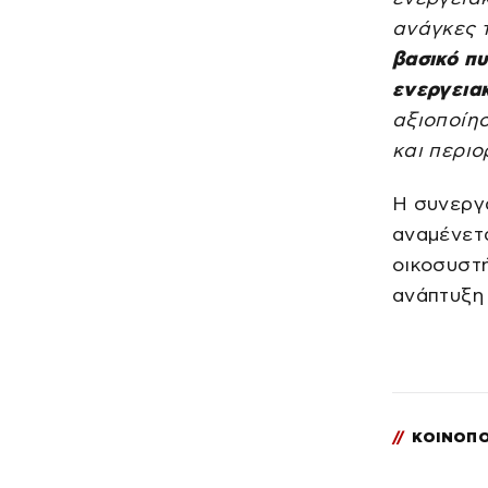
ανάγκες 
βασικό πυ
ενεργεια
αξιοποίη
και περιο
Η συνεργα
αναμένετ
οικοσυστή
ανάπτυξη
//
ΚΟΙΝΟΠΟ