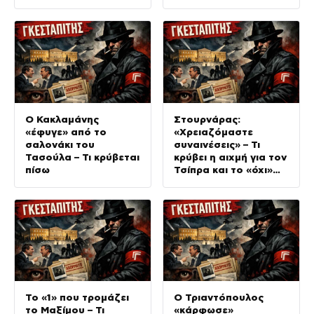
Ο Κακλαμάνης
Στουρνάρας:
«έφυγε» από το
«Χρειαζόμαστε
σαλονάκι του
συναινέσεις» – Τι
Τασούλα – Τι κρύβεται
κρύβει η αιχμή για τον
πίσω
Τσίπρα και το «όχι»
στην 13η σύνταξη
Το «1» που τρομάζει
Ο Τριαντόπουλος
το Μαξίμου – Τι
«κάρφωσε»