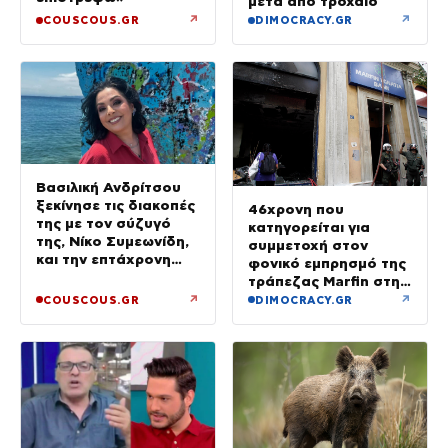
μετά από τροχαίο
↗
↗
COUSCOUS.GR
DIMOCRACY.GR
Βασιλική Ανδρίτσου
ξεκίνησε τις διακοπές
46χρονη που
της με τον σύζυγό
κατηγορείται για
της, Νίκο Συμεωνίδη,
συμμετοχή στον
και την επτάχρονη
φονικό εμπρησμό της
κόρη τους
τράπεζας Marfin στην
Αθήνα
↗
↗
COUSCOUS.GR
DIMOCRACY.GR