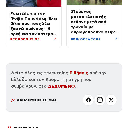
37χρονος
Ρακιτζής για τον
μοτοσικλετιστής
Φοίβο Παπαδάκη: Έχει
πέθανε μετά από
δίκιο που τους λέει
τροχαίο με
ξεφτιλισμένους – Η
αγριογούρουνο στην
οργή για τον πατέρα
Εύβοια
του
↗
↗
COUSCOUS.GR
DIMOCRACY.GR
Ειδήσεις
Δείτε όλες τις τελευταίες
από την
Ελλάδα και τον Κόσμο, τη στιγμή που
ΔΕΔΟΜΕΝΟ
συμβαίνουν, στο
.
ΑΚΟΛΟΥΘΗΣΤΕ ΜΑΣ