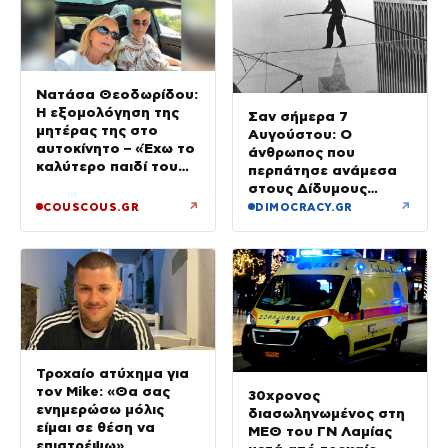
Νατάσα Θεοδωρίδου:
Η εξομολόγηση της
Σαν σήμερα 7
μητέρας της στο
Αυγούστου: Ο
αυτοκίνητο – «Έχω το
άνθρωπος που
καλύτερο παιδί του
περπάτησε ανάμεσα
κόσμου»
στους Δίδυμους
Πύργους
↗
↗
COUSCOUS.GR
DIMOCRACY.GR
Τροχαίο ατύχημα για
τον Mike: «Θα σας
30χρονος
ενημερώσω μόλις
διασωληνωμένος στη
είμαι σε θέση να
ΜΕΘ του ΓΝ Λαμίας
επιστρέψω»