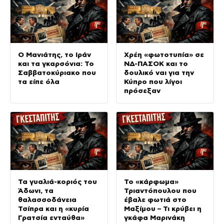
Ο Μανιάτης, το Ιράν
Χρέη «φωτοτυπία» σε
και τα γκαρσόνια: Το
ΝΔ-ΠΑΣΟΚ και το
Σαββατοκύριακο που
δουλικό ναι για την
τα είπε όλα
Κύπρο που λίγοι
πρόσεξαν
Τα γυαλιά-κοριός του
Το «κάρφωμα»
Άδωνι, τα
Τριαντόπουλου που
θαλασσοδάνεια
έβαλε φωτιά στο
Τσίπρα και η «κυρία
Μαξίμου – Τι κρύβει η
Γρατσία ενταύθα»
γκάφα Μαρινάκη