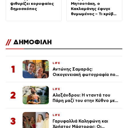
ψιθυρίζει κορυφαίος
Μητσοτάκη, ο
δημοσκόπος
Κακλαμάνης έφυγε
θυμωμένος – Τι κρύβει
το τηλεφώνημα
Τασούλα
//
ΔΗΜΟΦΙΛΗ
LIFE
1
Αντώνης Σαμαράς:
Οικογενειακή φωτογραφία που
ανάρτησε ο γιος του λίγο πριν
από την επέτειο θανάτου της
LIFE
Λένας
2
Αλεξάνδρου: Η νταντά του
Πάρη μαζί του στην Κύθνο με
τον μικρό και την Ελληνίδου
(Φωτογραφίες)
LIFE
3
Γαρυφαλλιά Καληφώνη και
Χρήστος Μάστορας: Οι