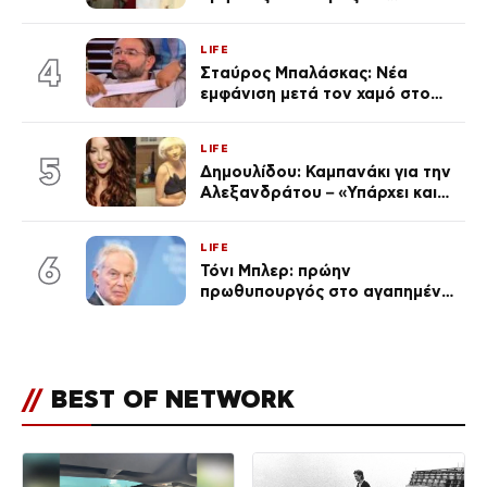
χωριστές διακοπές και η
επέτειος που φέτος πέρασε
LIFE
απαρατήρητη
4
Σταύρος Μπαλάσκας: Νέα
εμφάνιση μετά τον χαμό στο
«Πρωινό» (Φωτογραφία)
LIFE
5
Δημουλίδου: Καμπανάκι για την
Αλεξανδράτου – «Υπάρχει και
ένα μικρό παιδί πίσω που
χρειάζεται τη μάνα του»
LIFE
6
Τόνι Μπλερ: πρώην
πρωθυπουργός στο αγαπημένο
του Πόρτο Χέλι
//
BEST OF NETWORK