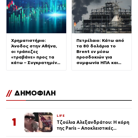
Χρηματιστήριο:
Πετρέλαιο: Κάτω από
Άνοδος στην Αθήνα,
τα 80 δολάρια το
οι τράπεζες
Brent εν μέσω
«τραβάνε» προς τα
προσδοκιών για
κάτω – Συγκρατημένη
συμφωνία ΗΠΑ και
η Ευρώπη
Ιράν
//
ΔΗΜΟΦΙΛΗ
LIFE
1
Τζούλια Αλεξανδράτου: Η κόρη
της Paris – Αποκλειστικές
φωτογραφίες