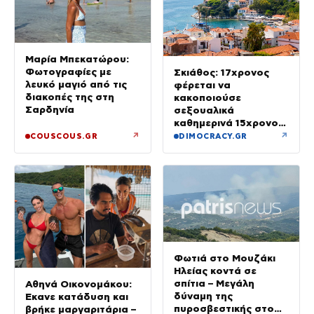
Μαρία Μπεκατώρου:
Φωτογραφίες με
Σκιάθος: 17χρονος
λευκό μαγιό από τις
φέρεται να
διακοπές της στη
κακοποιούσε
Σαρδηνία
σεξουαλικά
καθημερινά 15χρονο
και να τον εκβίαζε με
↗
↗
COUSCOUS.GR
DIMOCRACY.GR
βίντεο
Φωτιά στο Μουζάκι
Ηλείας κοντά σε
σπίτια – Μεγάλη
Αθηνά Οικονομάκου:
δύναμη της
Έκανε κατάδυση και
πυροσβεστικής στο
βρήκε μαργαριτάρια –