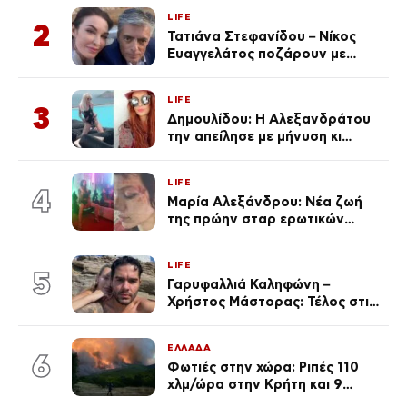
LIFE
2
Τατιάνα Στεφανίδου – Νίκος
Ευαγγελάτος ποζάρουν με
μαγιό σε παραλία στην
Κεφαλονιά
LIFE
3
Δημουλίδου: Η Αλεξανδράτου
την απείλησε με μήνυση κι
εκείνη απαντά – «Δεν σε
αναγνώρισα, όταν κατάλαβα
LIFE
ποια είσαι σοκαρίστικα»
4
Μαρία Αλεξάνδρου: Νέα ζωή
της πρώην σταρ ερωτικών
ταινιών, μητέρα ενός παιδιού με
σύντροφο επιχειρηματία
LIFE
(Φωτογραφίες)
5
Γαρυφαλλιά Καληφώνη –
Χρήστος Μάστορας: Τέλος στις
φήμες χωρισμού, όλη η αλήθεια
για τη σχέση τους
ΕΛΛΑΔΑ
6
Φωτιές στην χώρα: Ριπές 110
χλμ/ώρα στην Κρήτη και 9
μποφόρ τη Δευτέρα – Πάνω από