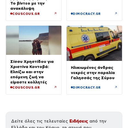
σημείο
Το βίντεο με την
ανακάλυψη
↗
↗
COUSCOUS.GR
DIMOCRACY.GR
Σίσσυ Χρηστίδου για
Χριστίνα Κοντοβά:
Ηλικιωμένος άνδρας
Ελπίζω και στην
νεκρός στην παραλία
επόμενη ζωή να
Γαλησσάς της Σύρου
είμαστε κολλητές
↗
↗
COUSCOUS.GR
DIMOCRACY.GR
Ειδήσεις
Δείτε όλες τις τελευταίες
από την
Ελλάδα και τον Κόσμο, τη στιγμή που