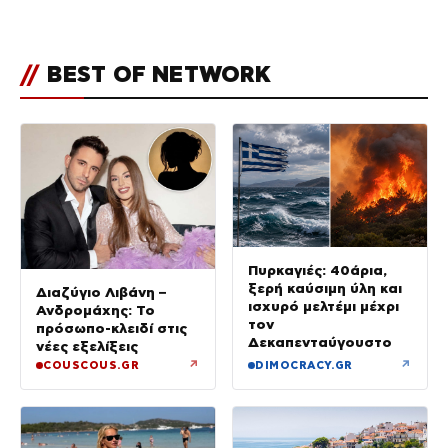
400 πυρκαγιές μέσα σε 10
ημέρες
//
BEST OF NETWORK
Πυρκαγιές: 40άρια,
ξερή καύσιμη ύλη και
Διαζύγιο Λιβάνη –
ισχυρό μελτέμι μέχρι
Ανδρομάχης: Το
τον
πρόσωπο-κλειδί στις
Δεκαπενταύγουστο
νέες εξελίξεις
↗
↗
COUSCOUS.GR
DIMOCRACY.GR