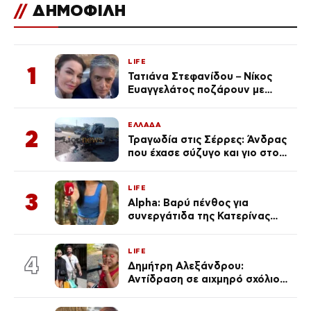
//
ΔΗΜΟΦΙΛΗ
LIFE
1
Τατιάνα Στεφανίδου – Νίκος
Ευαγγελάτος ποζάρουν με
μαγιό σε παραλία στην
Κεφαλονιά
ΕΛΛΑΔΑ
2
Τραγωδία στις Σέρρες: Άνδρας
που έχασε σύζυγο και γιο στο
τροχαίο λέει «Τα έχασα όλα, κάτι
με τράβαγε στην καρδιά μου»
LIFE
3
Alpha: Βαρύ πένθος για
συνεργάτιδα της Κατερίνας
Καινούργιου – «Κουράστηκες
πολύ… Απόψε είσαι στα χέρια
LIFE
του Θεού»
4
Δημήτρη Αλεξάνδρου:
Αντίδραση σε αιχμηρό σχόλιο
για την Τούνη με αφορμή το
μεγάλωμα του Πάρη