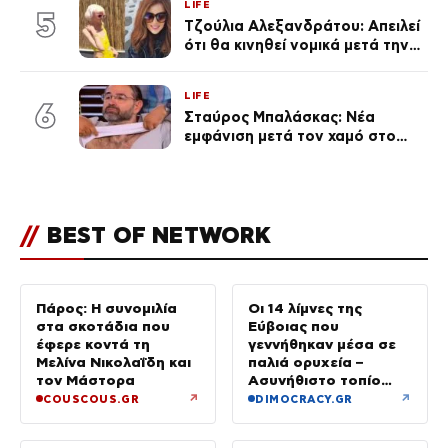
LIFE
5
Τζούλια Αλεξανδράτου: Απειλεί
ότι θα κινηθεί νομικά μετά την
ανάρτηση της Δημουλίδου
LIFE
6
Σταύρος Μπαλάσκας: Νέα
εμφάνιση μετά τον χαμό στο
«Πρωινό» (Φωτογραφία)
//
BEST OF NETWORK
Πάρος: Η συνομιλία
Οι 14 λίμνες της
στα σκοτάδια που
Εύβοιας που
έφερε κοντά τη
γεννήθηκαν μέσα σε
Μελίνα Νικολαΐδη και
παλιά ορυχεία –
τον Μάστορα
Ασυνήθιστο τοπίο
στην Ελλάδα
↗
↗
COUSCOUS.GR
DIMOCRACY.GR