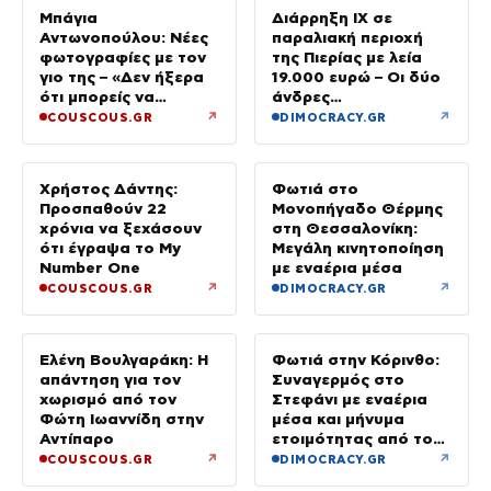
Μπάγια
Διάρρηξη ΙΧ σε
Αντωνοπούλου: Νέες
παραλιακή περιοχή
φωτογραφίες με τον
της Πιερίας με λεία
γιο της – «Δεν ήξερα
19.000 ευρώ – Οι δύο
ότι μπορείς να
άνδρες
ερωτευτείς τόσο πολύ
συνελήφθησαν στην
↗
↗
COUSCOUS.GR
DIMOCRACY.GR
τις πιο απλές στιγμές»
Ημαθία
Χρήστος Δάντης:
Φωτιά στο
Προσπαθούν 22
Μονοπήγαδο Θέρμης
χρόνια να ξεχάσουν
στη Θεσσαλονίκη:
ότι έγραψα το My
Μεγάλη κινητοποίηση
Number One
με εναέρια μέσα
↗
↗
COUSCOUS.GR
DIMOCRACY.GR
Ελένη Βουλγαράκη: Η
Φωτιά στην Κόρινθο:
απάντηση για τον
Συναγερμός στο
χωρισμό από τον
Στεφάνι με εναέρια
Φώτη Ιωαννίδη στην
μέσα και μήνυμα
Αντίπαρο
ετοιμότητας από το
112
↗
↗
COUSCOUS.GR
DIMOCRACY.GR