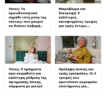
Ύπνος: Το
Μικροβίωμα και
προειδοποιητικό
διατροφή: 5
σημάδι «στη μέση της
καλύτερες
νύχτας» που μπορεί
κατεψυγμένες τροφές
να δείχνει σοβαρή
για υγιές έντερο,
πάθηση, σύμφωνα με
σύμφωνα με ειδικούς
γιατρό
Ύπνος: 5 πράγματα
Πρόληψη άνοιας και
πριν κοιμηθείτε για
υγιής εγκέφαλος: Οι 3
καλύτερη ρύθμιση της
τροφές που
αρτηριακής πίεσης,
προτείνουν κορυφαίοι
σύμφωνα με γιατρό
επιστήμονες για
καλύτερη διάθεση