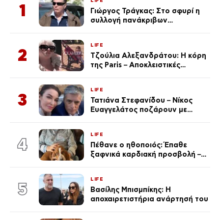
LIFE
1
Γιώργος Τράγκας: Στο σφυρί η
συλλογή πανάκριβων
αυτοκινήτων του – Ζαλίζουν τα
ποσά
LIFE
2
Τζούλια Αλεξανδράτου: Η κόρη
της Paris – Αποκλειστικές
φωτογραφίες
LIFE
3
Τατιάνα Στεφανίδου – Νίκος
Ευαγγελάτος ποζάρουν με
μαγιό σε παραλία στην
Κεφαλονιά
LIFE
4
Πέθανε ο ηθοποιός: Έπαθε
ξαφνικά καρδιακή προσβολή – Η
ανακοίνωση της συζύγου του
LIFE
5
Βασίλης Μπισμπίκης: Η
αποχαιρετιστήρια ανάρτησή του