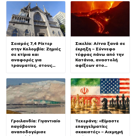
Σεισμός 7,4 Ρίχτερ
Σικελία: Αίτνα ξανά σε
στην Κολομβία: Ζημιές
έκρηξη – Σύννεφο
σε κτίρια και
τέφρας πάνω από την
αναφορές για
Κατάνια, αναστολή
τραυματίες, στους
αφίξεων στο
δρόμους οι κάτοικοι
αεροδρόμιο της
Γροιλανδία: Γιγαντιαίο
Τεχεράνη: «Είμαστε
παγόβουνο
επαγγελματίες
αναποδογύρισε
σκακιστές» – Αιχμηρή