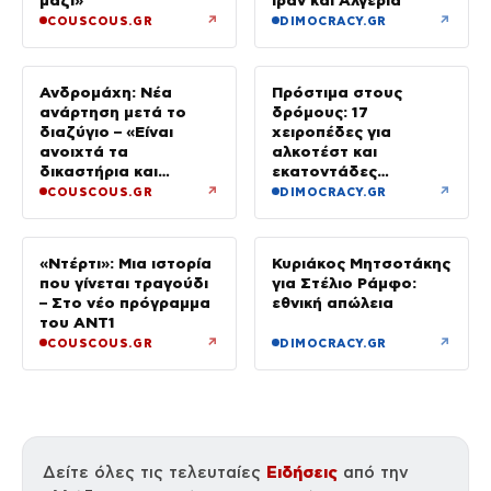
↗
↗
COUSCOUS.GR
DIMOCRACY.GR
Ανδρομάχη: Νέα
Πρόστιμα στους
ανάρτηση μετά το
δρόμους: 17
διαζύγιο – «Είναι
χειροπέδες για
ανοιχτά τα
αλκοτέστ και
δικαστήρια και
εκατοντάδες
σήμερα…»
αφαιρέσεις
↗
↗
COUSCOUS.GR
DIMOCRACY.GR
διπλωμάτων
«Ντέρτι»: Μια ιστορία
Κυριάκος Μητσοτάκης
που γίνεται τραγούδι
για Στέλιο Ράμφο:
– Στο νέο πρόγραμμα
εθνική απώλεια
του ΑΝΤ1
↗
↗
COUSCOUS.GR
DIMOCRACY.GR
Ειδήσεις
Δείτε όλες τις τελευταίες
από την