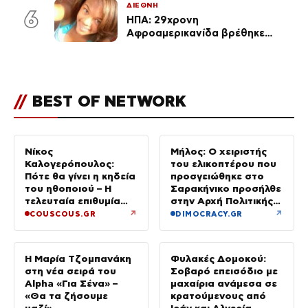
ΔΙΕΘΝΗ
6
ΗΠΑ: 29χρονη
Αφροαμερικανίδα βρέθηκε
απαγχονισμένη σε δέντρο στον
Μισισιπή
//
BEST OF NETWORK
Νίκος
Μήλος: Ο χειριστής
Καλογερόπουλος:
του ελικοπτέρου που
Πότε θα γίνει η κηδεία
προσγειώθηκε στο
του ηθοποιού – Η
Σαρακήνικο προσήλθε
τελευταία επιθυμία
στην Αρχή Πολιτικής
και η παράκληση της
Αεροπορίας
↗
↗
COUSCOUS.GR
DIMOCRACY.GR
οικογένειάς του
Η Μαρία Τζομπανάκη
Φυλακές Δομοκού:
στη νέα σειρά του
Σοβαρό επεισόδιο με
Alpha «Για Σένα» –
μαχαίρια ανάμεσα σε
«Θα τα ζήσουμε
κρατούμενους από
μαζί»
Ιράν και Αλγερία