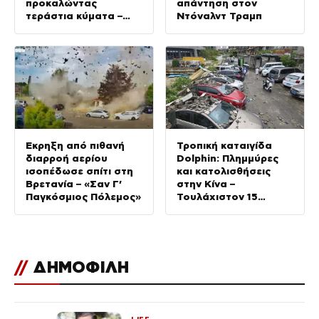
προκαλώντας
απάντηση στον
τεράστια κύματα –
Ντόναλντ Τραμπ
Βίντεο
Έκρηξη από πιθανή
Τροπική καταιγίδα
διαρροή αερίου
Dolphin: Πλημμύρες
ισοπέδωσε σπίτι στη
και κατολισθήσεις
Βρετανία – «Σαν Γ’
στην Κίνα –
Παγκόσμιος Πόλεμος»
Τουλάχιστον 15
νεκροί στις Φιλιππίνες
//
ΔΗΜΟΦΙΛΗ