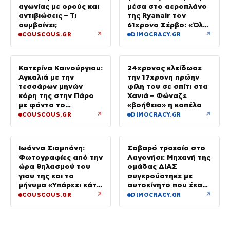
αγωνίας με ορούς και
μέσα στο αεροπλάνο
αντιβιώσεις – Τι
της Ryanair τον
συμβαίνει;
61χρονο Σέρβο: «Όλα
έγιναν σε κλάσματα
↗
↗
COUSCOUS.GR
DIMOCRACY.GR
δευτερολέπτου»
Κατερίνα Καινούργιου:
24χρονος κλείδωσε
Αγκαλιά με την
την 17χρονη πρώην
τεσσάρων μηνών
φίλη του σε σπίτι στα
κόρη της στην Πάρο
Χανιά – Φώναζε
με φόντο το
«βοήθεια» η κοπέλα
ηλιοβασίλεμα
↗
↗
COUSCOUS.GR
DIMOCRACY.GR
Ιωάννα Σιαμπάνη:
Σοβαρό τροχαίο στο
Φωτογραφίες από την
Λαγονήσι: Μηχανή της
ώρα θηλασμού του
ομάδας ΔΙΑΣ
γιου της και το
συγκρούστηκε με
μήνυμα «Υπάρχει κάτι
αυτοκίνητο που έκανε
μαγικό σε αυτές τις
αναστροφή – Δύο
↗
↗
COUSCOUS.GR
DIMOCRACY.GR
αργές μέρες»
αστυνομικοί
τραυματίες, βίντεο