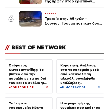
της πρώην σταρ ερωτικών
ταινιών, μητέρα ενός παιδιού με
σύντροφο επιχειρηματία
ΕΛΛΑΔΑ
(Φωτογραφίες)
6
Τροχαίο στην Αθηνών –
Σουνίου: Τραυματίστηκαν δύο
αστυνομικοί
//
BEST OF NETWORK
Στέφανος
Κομοτηνή: Ανήλικος
Κωνσταντινίδης: Το
στο νοσοκομείο μετά
βίντεο από την
από κατανάλωση
παραλία με τα παιδιά
αλκοόλ, συνελήφθη
του και το σχόλιο για
υπάλληλος
την ηλικία του
καταστήματος
↗
↗
COUSCOUS.GR
DIMOCRACY.GR
Τούνη στο
Η περιγραφή της
νοσοκομείο: Νύχτα
γυναίκας που κράτησε