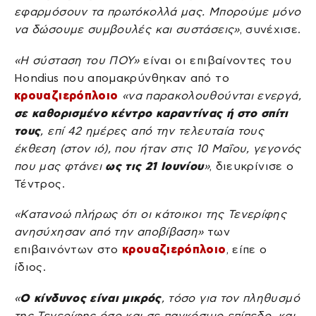
εφαρμόσουν τα πρωτόκολλά μας. Μπορούμε μόνο
να δώσουμε συμβουλές και συστάσεις»
, συνέχισε.
«Η σύσταση του ΠΟΥ»
είναι οι επιβαίνοντες του
Hondius που απομακρύνθηκαν από το
κρουαζιερόπλοιο
«να παρακολουθούνται ενεργά,
σε καθορισμένο κέντρο καραντίνας ή στο σπίτι
τους
, επί 42 ημέρες από την τελευταία τους
έκθεση (στον ιό), που ήταν στις 10 Μαΐου, γεγονός
που μας φτάνει
ως τις 21 Ιουνίου
»
, διευκρίνισε ο
Τέντρος.
«Κατανοώ πλήρως ότι οι κάτοικοι της Τενερίφης
ανησύχησαν από την αποβίβαση»
των
επιβαινόντων στο
κρουαζιερόπλοιο
, είπε ο
ίδιος.
«
Ο κίνδυνος είναι μικρός
, τόσο για τον πληθυσμό
της Τενερίφης όσο και σε παγκόσμιο επίπεδο, και