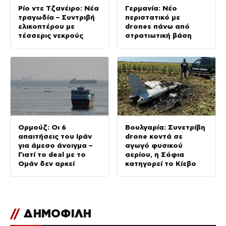
Ρίο ντε Τζανέιρο: Νέα
Γερμανία: Νέο
τραγωδία – Συντριβή
περιστατικό με
ελικοπτέρου με
drones πάνω από
τέσσερις νεκρούς
στρατιωτική βάση
Ορμούζ: Οι 6
Βουλγαρία: Συνετρίβη
απαιτήσεις του Ιράν
drone κοντά σε
για άμεσο άνοιγμα –
αγωγό φυσικού
Γιατί το deal με το
αερίου, η Σόφια
Ομάν δεν αρκεί
κατηγορεί το Κίεβο
//
ΔΗΜΟΦΙΛΗ