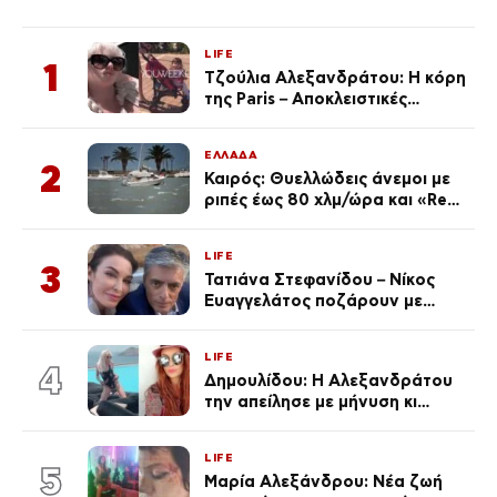
LIFE
1
Τζούλια Αλεξανδράτου: Η κόρη
της Paris – Αποκλειστικές
φωτογραφίες
ΕΛΛΑΔΑ
2
Καιρός: Θυελλώδεις άνεμοι με
ριπές έως 80 χλμ/ώρα και «Red
Code» σε 6 περιοχές για
κίνδυνο πυρκαγιάς
LIFE
3
Τατιάνα Στεφανίδου – Νίκος
Ευαγγελάτος ποζάρουν με
μαγιό σε παραλία στην
Κεφαλονιά
LIFE
4
Δημουλίδου: Η Αλεξανδράτου
την απείλησε με μήνυση κι
εκείνη απαντά – «Δεν σε
αναγνώρισα, όταν κατάλαβα
LIFE
ποια είσαι σοκαρίστικα»
5
Μαρία Αλεξάνδρου: Νέα ζωή