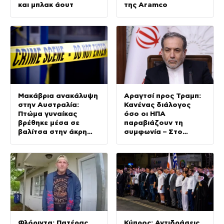
και μπλακ άουτ
της Aramco
Μακάβρια ανακάλυψη
Αραγτσί προς Τραμπ:
στην Αυστραλία:
Κανένας διάλογος
Πτώμα γυναίκας
όσο οι ΗΠΑ
βρέθηκε μέσα σε
παραβιάζουν τη
βαλίτσα στην άκρη
συμφωνία – Στο
δρόμου
τελικό στάδιο οι
διαπραγματεύσεις με
το Ομάν
Φλόριντα: Πατέρας
Κύπρος: Αντιδράσεις