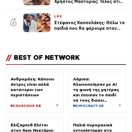
Χρήστος Μάστορας: Τέλος στις
φήμες χωρισμού, όλη η αλήθεια
για τη σχέση τους
LIFE
6
Στέφανος Κασσελάκης: Θέλω τα
παιδιά που θα φέρουμε στον
κόσμο να… – Αποκάλυψη για την
οικογένεια με τον Τάιλερ
//
BEST OF NETWORK
Ανδρομάχη: Κάποιοι
Λάρισα:
άντρες είναι απλά
Κλωνοποίησαν με AI
κατώτεροι των
τη φωνή της μητέρας
περιστάσεων
και έπεισαν το παιδί
να τους δώσει
χρήματα και
↗
↗
COUSCOUS.GR
DIMOCRACY.GR
κοσμήματα
Ελίζαμπεθ Ελέτσι
Παλιά πυρομαχικά
στον Άγιο Νεκτάριο:
εντοπίστηκαν στο