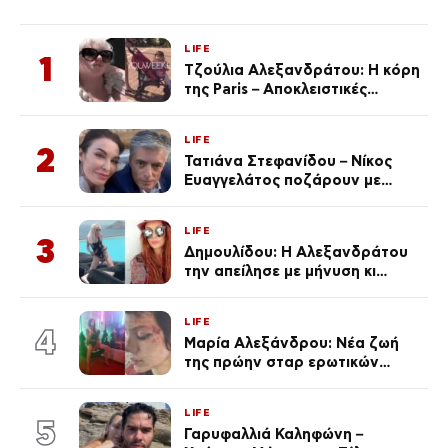
LIFE
1
Τζούλια Αλεξανδράτου: Η κόρη
της Paris – Αποκλειστικές
φωτογραφίες
LIFE
2
Τατιάνα Στεφανίδου – Νίκος
Ευαγγελάτος ποζάρουν με
μαγιό σε παραλία στην
Κεφαλονιά
LIFE
3
Δημουλίδου: Η Αλεξανδράτου
την απείλησε με μήνυση κι
εκείνη απαντά – «Δεν σε
αναγνώρισα, όταν κατάλαβα
LIFE
ποια είσαι σοκαρίστικα»
4
Μαρία Αλεξάνδρου: Νέα ζωή
της πρώην σταρ ερωτικών
ταινιών, μητέρα ενός παιδιού με
σύντροφο επιχειρηματία
LIFE
(Φωτογραφίες)
5
Γαρυφαλλιά Καληφώνη –