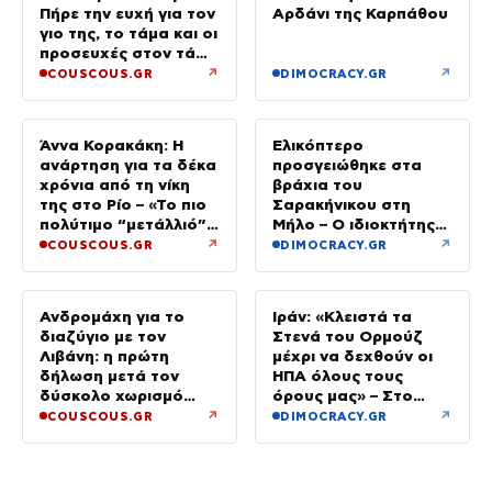
Πήρε την ευχή για τον
Αρδάνι της Καρπάθου
γιο της, το τάμα και οι
προσευχές στον τάφο
του Αγίου
↗
↗
COUSCOUS.GR
DIMOCRACY.GR
Άννα Κορακάκη: Η
Ελικόπτερο
ανάρτηση για τα δέκα
προσγειώθηκε στα
χρόνια από τη νίκη
βράχια του
της στο Ρίο – «Το πιο
Σαρακήνικου στη
πολύτιμο “μετάλλιό”
Μήλο – Ο ιδιοκτήτης
μου είναι η κόρη μου»
κατέβηκε για μπάνιο
↗
↗
COUSCOUS.GR
DIMOCRACY.GR
Ανδρομάχη για το
Ιράν: «Κλειστά τα
διαζύγιο με τον
Στενά του Ορμούζ
Λιβάνη: η πρώτη
μέχρι να δεχθούν οι
δήλωση μετά τον
ΗΠΑ όλους τους
δύσκολο χωρισμό
όρους μας» – Στο
«Όποιος έχει…»
τραπέζι συμφωνία για
↗
↗
COUSCOUS.GR
DIMOCRACY.GR
το άνοιγμα