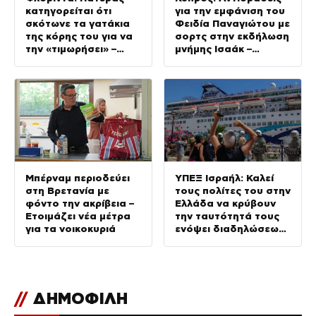
κατηγορείται ότι
για την εμφάνιση του
σκότωνε τα γατάκια
Φειδία Παναγιώτου με
της κόρης του για να
σορτς στην εκδήλωση
την «τιμωρήσει» –
μνήμης Ισαάκ –
Βίντεο από τη
Σολωμού
σύλληψη
Μπέρναμ περιοδεύει
ΥΠΕΞ Ισραήλ: Καλεί
στη Βρετανία με
τους πολίτες του στην
φόντο την ακρίβεια –
Ελλάδα να κρύβουν
Ετοιμάζει νέα μέτρα
την ταυτότητά τους
για τα νοικοκυριά
ενόψει διαδηλώσεων
σε 36 σημεία
//
ΔΗΜΟΦΙΛΗ