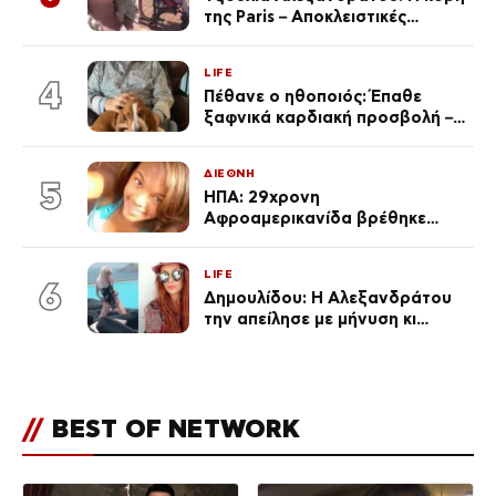
της Paris – Αποκλειστικές
φωτογραφίες
LIFE
4
Πέθανε ο ηθοποιός: Έπαθε
ξαφνικά καρδιακή προσβολή – Η
ανακοίνωση της συζύγου του
ΔΙΕΘΝΗ
5
ΗΠΑ: 29χρονη
Αφροαμερικανίδα βρέθηκε
απαγχονισμένη σε δέντρο στον
Μισισιπή
LIFE
6
Δημουλίδου: Η Αλεξανδράτου
την απείλησε με μήνυση κι
εκείνη απαντά – «Δεν σε
αναγνώρισα, όταν κατάλαβα
ποια είσαι σοκαρίστικα»
//
BEST OF NETWORK