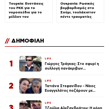
Τουρκία: Ενστάσεις
Ουκρανία: Ρωσικός
του PKK για το
βομβαρδισμός στο
νομοσχέδιο για το
Σούμι, τουλάχιστον
μέλλον του
πέντε τραυματίες
//
ΔΗΜΟΦΙΛΗ
LIFE
1
Γιώργος Τράγκας: Στο σφυρί η
συλλογή πανάκριβων
αυτοκινήτων του – Ζαλίζουν τα
ποσά
LIFE
2
Τατιάνα Στεφανίδου – Νίκος
Ευαγγελάτος ποζάρουν με
μαγιό σε παραλία στην
Κεφαλονιά
LIFE
3
Τζούλια Αλεξανδράτου: Η κόρη