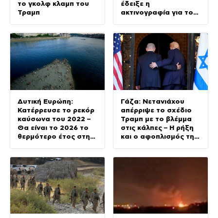
το γκολφ κλαμπ του
έδειξε η
Τραμπ
ακτινογραφία για το
τελευταίο γεύμα του
Δυτική Ευρώπη:
Γάζα: Νετανιάχου
Κατέρρευσε το ρεκόρ
απέρριψε το σχέδιο
καύσωνα του 2022 –
Τραμπ με το βλέμμα
Θα είναι το 2026 το
στις κάλπες – Η ρήξη
θερμότερο έτος στην
και ο αφοπλισμός της
ιστορία της Γης;
Χαμάς