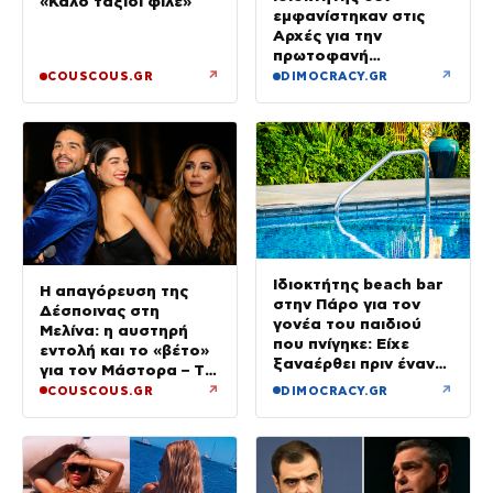
«Καλό ταξίδι φίλε»
εμφανίστηκαν στις
Αρχές για την
πρωτοφανή
προσγείωση του
↗
↗
COUSCOUS.GR
DIMOCRACY.GR
ελικοπτέρου στο
Σαρακήνικο
Ιδιοκτήτης beach bar
Η απαγόρευση της
στην Πάρο για τον
Δέσποινας στη
γονέα του παιδιού
Μελίνα: η αυστηρή
που πνίγηκε: Είχε
εντολή και το «βέτο»
ξαναέρθει πριν έναν
για τον Μάστορα – Τα
μήνα και
τηλεφωνήματα που
↗
↗
COUSCOUS.GR
DIMOCRACY.GR
προσπαθήσαμε να τον
αναστάτωσαν το
διώξουμε
καλοκαίρι της