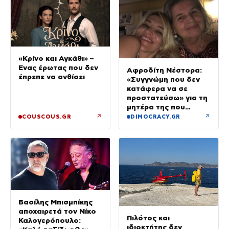
«Κρίνο και Αγκάθι» –
Ένας έρωτας που δεν
Αφροδίτη Νέστορα:
έπρεπε να ανθίσει
«Συγγνώμη που δεν
κατάφερα να σε
προστατεύσω» για τη
μητέρα της που
σκοτώθηκε στην
↗
↗
COUSCOUS.GR
DIMOCRACY.GR
εμπρηστική επίθεση
στη Θεσσαλονίκη
Βασίλης Μπισμπίκης
αποχαιρετά τον Νίκο
Πιλότος και
Καλογερόπουλο:
ιδιοκτήτης δεν