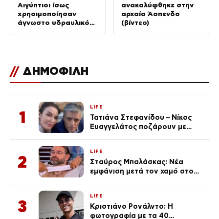
Αιγύπτιοι ίσως
ανακαλύφθηκε στην
χρησιμοποίησαν
αρχαία Άσπενδο
άγνωστο υδραυλικό
(βίντεο)
σύστημα 4.500 ετών
//
ΔΗΜΟΦΙΛΗ
LIFE
1
Τατιάνα Στεφανίδου – Νίκος
Ευαγγελάτος ποζάρουν με
μαγιό σε παραλία στην
Κεφαλονιά
LIFE
2
Σταύρος Μπαλάσκας: Νέα
εμφάνιση μετά τον χαμό στο
«Πρωινό» (Φωτογραφία)
LIFE
3
Κριστιάνο Ρονάλντο: Η
φωτογραφία με τα 40