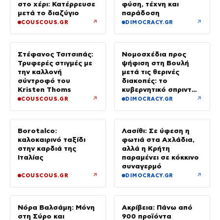
στο χέρι: Κατέρρευσε
φύση, τέχνη και
μετά το διαζύγιο
παράδοση
↗
↗
COUSCOUS.GR
DIMOCRACY.GR
Στέφανος Τσιτσιπάς:
Νομοσχέδια προς
Τρυφερές στιγμές με
ψήφιση στη Βουλή
την καλλονή
μετά τις θερινές
σύντροφό του
διακοπές: το
Kristen Thoms
κυβερνητικό σπριντ
μετά τον
↗
↗
COUSCOUS.GR
DIMOCRACY.GR
Δεκαπενταύγουστο
Borotalco:
Λασίθι: Σε ύφεση η
καλοκαιρινό ταξίδι
φωτιά στα Αχλάδια,
στην καρδιά της
αλλά η Κρήτη
Ιταλίας
παραμένει σε κόκκινο
συναγερμό
↗
↗
COUSCOUS.GR
DIMOCRACY.GR
Νόρα Βαλσάμη: Μόνη
Ακρίβεια: Πάνω από
στη Σύρο και
900 προϊόντα