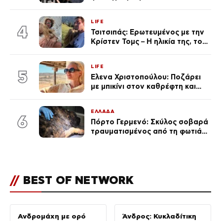
πανάκριβα αυτοκίνητα στο
γκαράζ του ξεπέρασε τα 20,7
LIFE
εκ. likes
4
Τσιτσιπάς: Ερωτευμένος με την
Κρίστεν Τομς – Η ηλικία της, το
άγνωστο παρελθόν της και το
μεγάλο της πάθος
LIFE
5
Έλενα Χριστοπούλου: Ποζάρει
με μπικίνι στον καθρέφτη και
εντυπωσιάζει – «Χάνουμε
τουλάχιστον 25 κιλά η
ΕΛΛΑΔΑ
καθεμία…» (Βίντεο)
6
Πόρτο Γερμενό: Σκύλος σοβαρά
τραυματισμένος από τη φωτιά
επέστρεψε στο σπίτι που τον
φρόντιζαν
//
BEST OF NETWORK
Ανδρομάχη με ορό
Άνδρος: Κυκλαδίτικη