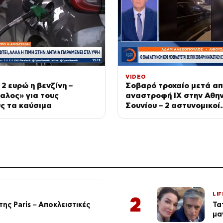
VIDEO
2 ευρώ η βενζίνη –
Σοβαρό τροχαίο μετά α
αλος» για τους
αναστροφή ΙΧ στην Αθη
ς τα καύσιμα
Σουνίου – 2 αστυνομικοί
τραυματίες
LIF
2
ης Paris – Αποκλειστικές
Τα
μα