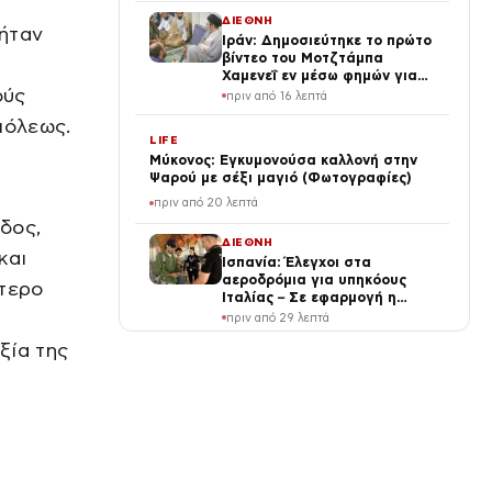
ΔΙΕΘΝΗ
 ήταν
Ιράν: Δημοσιεύτηκε το πρώτο
βίντεο του Μοτζτάμπα
Χαμενεΐ εν μέσω φημών για
ούς
την υγεία του – Συναντήθηκε
πριν από 16 λεπτά
με τον Πεζεσκιάν
πόλεως.
LIFE
Μύκονος: Εγκυμονούσα καλλονή στην
Ψαρού με σέξι μαγιό (Φωτογραφίες)
πριν από 20 λεπτά
δος,
ΔΙΕΘΝΗ
και
Ισπανία: Έλεγχοι στα
αεροδρόμια για υπηκόους
ύτερο
Ιταλίας – Σε εφαρμογή η
αναστολή της Συνθήκης
πριν από 29 λεπτά
Σένγκεν
ξία της
SPORTS
Παναθηναϊκό Στάδιο: Ξεκινά
ο καθαρισμός των μαρμάρων
με τη στήριξη του Βαγγέλη
Μαρινάκη
πριν από 31 λεπτά
ΕΛΛΑΔΑ
Κολύμπι μετά το φαγητό: