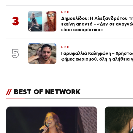
LIFE
3
Δημουλίδου: Η Αλεξανδράτου τη
εκείνη απαντά – «Δεν σε αναγν
είσαι σοκαρίστικα»
LIFE
5
Γαρυφαλλιά Καληφώνη – Χρήστος
φήμες χωρισμού, όλη η αλήθεια γ
//
BEST OF NETWORK