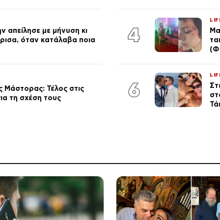
LIF
4
ν απείλησε με μήνυση κι
Μα
ώρισα, όταν κατάλαβα ποια
τα
(Φ
LIF
6
Στ
 Μάστορας: Τέλος στις
στ
ια τη σχέση τους
Τά