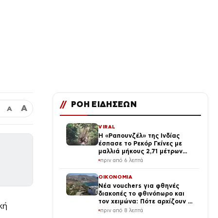
//
ΡΟΗ ΕΙΔΗΣΕΩΝ
Α
Α
VIRAL
Η «Ραπουνζέλ» της Ινδίας
έσπασε το Ρεκόρ Γκίνες με
μαλλιά μήκους 2,71 μέτρων
(vid, photo)
πριν από 6 λεπτά
ΟΙΚΟΝΟΜΙΑ
Νέα vouchers για φθηνές
διακοπές το φθινόπωρο και
τον χειμώνα: Πότε αρχίζουν οι
κή
αιτήσεις και ποιους θα αφορά
πριν από 8 λεπτά