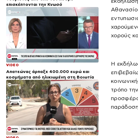
εκδήλωση
επισκέπτονται την Κνωσό
Αθανασίου
εντυπωσια
χαρούμεν
χορούς κα
Η εκδήλωσ
VIDEO
Απατεώνας άρπαξε 400.000 ευρώ και
επιβεβαίω
κοσμήματα από ηλικιωμένη στη Βοιωτία
κοινωνική
τρόπο τη
προσφέρον
παράδοση
VIDEO