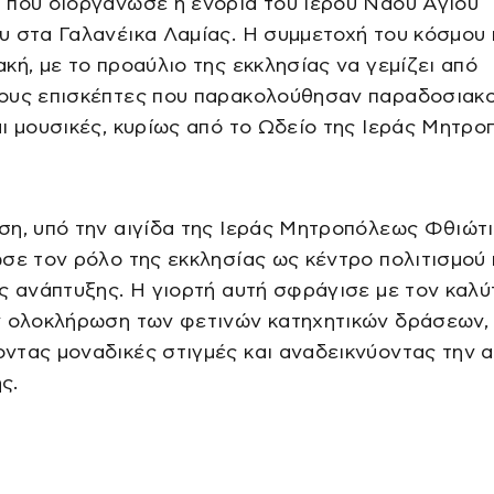
 που διοργάνωσε η ενορία του Ιερού Ναού Αγίου
 στα Γαλανέικα Λαμίας. Η συμμετοχή του κόσμου
κή, με το προαύλιο της εκκλησίας να γεμίζει από
ους επισκέπτες που παρακολούθησαν παραδοσιακ
ι μουσικές, κυρίως από το Ωδείο της Ιεράς Μητρο
η, υπό την αιγίδα της Ιεράς Μητροπόλεως Φθιώτι
σε τον ρόλο της εκκλησίας ως κέντρο πολιτισμού 
ς ανάπτυξης. Η γιορτή αυτή σφράγισε με τον καλ
ν ολοκλήρωση των φετινών κατηχητικών δράσεων,
τας μοναδικές στιγμές και αναδεικνύοντας την α
ς.