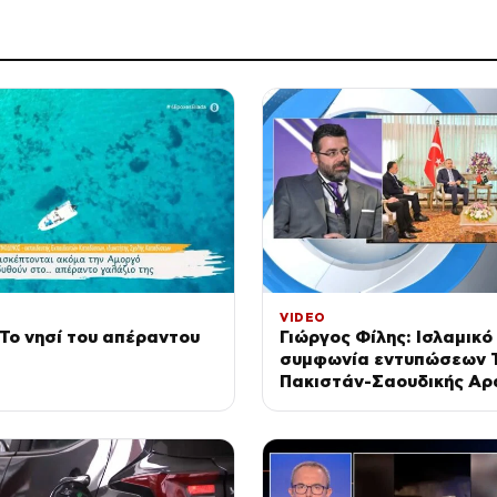
VIDEO
Το νησί του απέραντου
Γιώργος Φίλης: Ισλαμικ
συμφωνία εντυπώσεων Τ
Πακιστάν-Σαουδικής Αρ
κριθεί στην πράξη