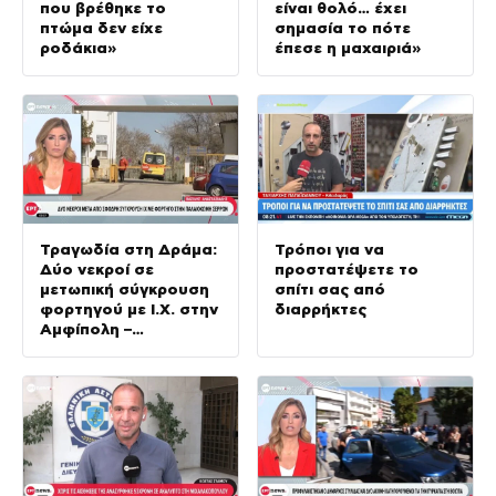
που βρέθηκε το
είναι θολό… έχει
πτώμα δεν είχε
σημασία το πότε
ροδάκια»
έπεσε η μαχαιριά»
Τραγωδία στη Δράμα:
Τρόποι για να
Δύο νεκροί σε
προστατέψετε το
μετωπική σύγκρουση
σπίτι σας από
φορτηγού με Ι.Χ. στην
διαρρήκτες
Αμφίπολη –
Τραυματίας ο οδηγός
του φορτηγού