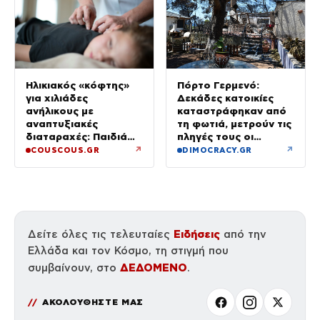
Πόρτο Γερμενό:
Ηλικιακός «κόφτης»
Δεκάδες κατοικίες
για χιλιάδες
καταστράφηκαν από
ανήλικους με
τη φωτιά, μετρούν τις
αναπτυξιακές
πληγές τους οι
διαταραχές: Παιδιά
κάτοικοι
ενός κατώτερου θεού
↗
↗
COUSCOUS.GR
DIMOCRACY.GR
Ειδήσεις
Δείτε όλες τις τελευταίες
από την
Ελλάδα και τον Κόσμο, τη στιγμή που
ΔΕΔΟΜΕΝΟ
συμβαίνουν, στο
.
ΑΚΟΛΟΥΘΗΣΤΕ ΜΑΣ