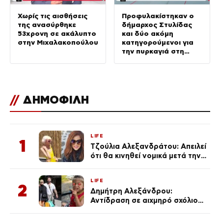
Χωρίς τις αισθήσεις
Προφυλακίστηκαν ο
της ανασύρθηκε
δήμαρχος Στυλίδας
53χρονη σε ακάλυπτο
και δύο ακόμη
στην Μιχαλακοπούλου
κατηγορούμενοι για
την πυρκαγιά στη
Βοιωτία
//
ΔΗΜΟΦΙΛΗ
LIFE
1
Τζούλια Αλεξανδράτου: Απειλεί
ότι θα κινηθεί νομικά μετά την
ανάρτηση της Δημουλίδου
LIFE
2
Δημήτρη Αλεξάνδρου:
Αντίδραση σε αιχμηρό σχόλιο
για την Τούνη με αφορμή το
μεγάλωμα του Πάρη