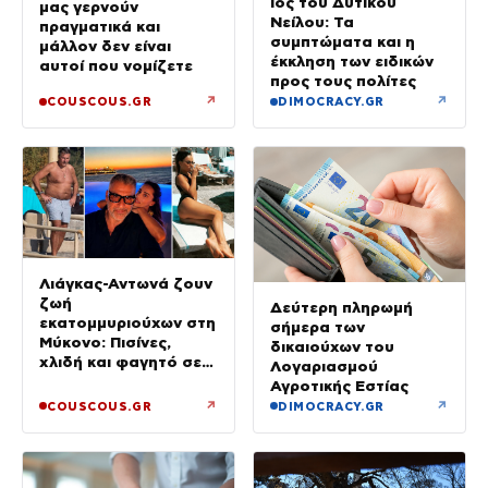
Ιός του Δυτικού
μας γερνούν
Νείλου: Τα
πραγματικά και
συμπτώματα και η
μάλλον δεν είναι
έκκληση των ειδικών
αυτοί που νομίζετε
προς τους πολίτες
↗
↗
COUSCOUS.GR
DIMOCRACY.GR
Λιάγκας-Αντωνά ζουν
ζωή
Δεύτερη πληρωμή
εκατομμυριούχων στη
σήμερα των
Μύκονο: Πισίνες,
δικαιούχων του
χλιδή και φαγητό σε
Λογαριασμού
πανάκριβα εστιατόρια
Αγροτικής Εστίας
↗
↗
COUSCOUS.GR
DIMOCRACY.GR