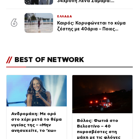
34χρονη Λένα Σαμαρά:
Συγκινημένοι ο Αντώνης
Σαμαράς και η σύζυγός του
ΕΛΛΑΔΑ
6
Καιρός: Κορυφώνεται το κύμα
ζέστης με 40άρια – Ποιες
περιοχές βρίσκονται στο
επίκεντρο και μέχρι πότε θα
κρατήσουν τα μελτέμια
//
BEST OF NETWORK
Ανδρομάχη: Με ορό
στο χέρι μετά το θέμα
Βόλος: Φωτιά στο
υγείας της – «Μην
Βελεστίνο – 40
ανησυχείτε, το ‘χω»
πυροσβέστες στη
μάχη με τις φλόγες