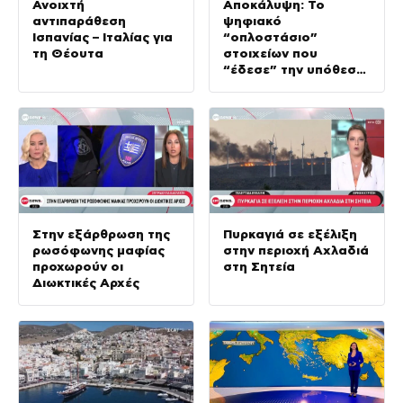
Ανοιχτή
Αποκάλυψη: Το
αντιπαράθεση
ψηφιακό
Ισπανίας – Ιταλίας για
“οπλοστάσιο”
τη Θέουτα
στοιχείων που
“έδεσε” την υπόθεση
της δολοφονίας στην
Κυψέλη
Στην εξάρθρωση της
Πυρκαγιά σε εξέλιξη
ρωσόφωνης μαφίας
στην περιοχή Αχλαδιά
προχωρούν οι
στη Σητεία
Διωκτικές Αρχές