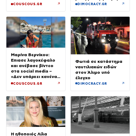
↗
↗
COUSCOUS.GR
DIMOCRACY.GR
Μαρίνα Βερνίκου:
Έπιασε λαγοκέφαλο
Φωτιά σε κατάστημα
και ανέβασε βίντεο
ναυτιλιακών ειδών
στα social media –
στον Άλιμο υπό
«Δεν υπάρχει κανένας
έλεγχο
λόγος να φοβόμαστε»
↗
↗
COUSCOUS.GR
DIMOCRACY.GR
Η ηθοποιός Λίλα