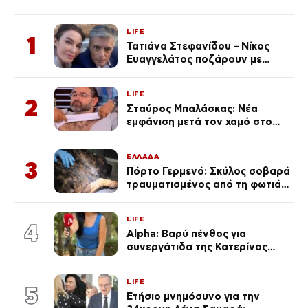
LIFE
1
Τατιάνα Στεφανίδου – Νίκος
Ευαγγελάτος ποζάρουν με
μαγιό σε παραλία στην
Κεφαλονιά
LIFE
2
Σταύρος Μπαλάσκας: Νέα
εμφάνιση μετά τον χαμό στο
«Πρωινό» (Φωτογραφία)
ΕΛΛΑΔΑ
3
Πόρτο Γερμενό: Σκύλος σοβαρά
τραυματισμένος από τη φωτιά
επέστρεψε στο σπίτι που τον
φρόντιζαν
LIFE
4
Alpha: Βαρύ πένθος για
συνεργάτιδα της Κατερίνας
Καινούργιου – «Κουράστηκες
πολύ… Απόψε είσαι στα χέρια
LIFE
του Θεού»
5
Ετήσιο μνημόσυνο για την