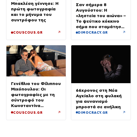
Μπακλέση γέννησε: Η
Σαν σήμερα 8
πρώτη φωτογραφία
Αυγούστου: Η
και το μήνυμα του
«ληστεία του αιώνα» –
συντρόφου της
Το ψεύτικο κόκκινο
σήμα που σταμάτησε
τρένο με 2,6 εκατ.
↗
↗
COUSCOUS.GR
DIMOCRACY.GR
λίρες
Γενέθλια του Φίλιππου
Μιχόπουλου: Οι
66χρονος στη Νέα
φωτογραφίες με τη
Αγχίαλο στη φυλακή
σύντροφό του
για αυνανισμό
Κωνσταντίνα
μπροστά σε ανήλικη
Ευρυπίδου και το
↗
↗
COUSCOUS.GR
DIMOCRACY.GR
δημόσιο «Σ’ αγαπώ»