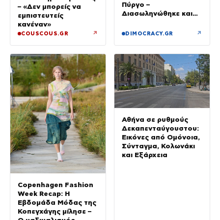
Πύργο –
– «Δεν μπορείς να
Διασωληνώθηκε και
εμπιστευτείς
μεταφέρθηκε στο Ρίο
κανέναν»
↗
↗
COUSCOUS.GR
DIMOCRACY.GR
Αθήνα σε ρυθμούς
Δεκαπενταύγουστου:
Εικόνες από Ομόνοια,
Σύνταγμα, Κολωνάκι
και Εξάρχεια
Copenhagen Fashion
Week Recap: Η
Εβδομάδα Μόδας της
Κοπεγχάγης μίλησε –
Ο μαξιμαλισμός