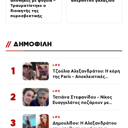
αποθήκες με ψυγεία –
απέραντου γαλάζιου
Τραυματίστηκε ο
διοικητής της
πυροσβεστικής
//
ΔΗΜΟΦΙΛΗ
LIFE
1
Τζούλια Αλεξανδράτου: Η κόρη
της Paris – Αποκλειστικές
φωτογραφίες
LIFE
2
Τατιάνα Στεφανίδου – Νίκος
Ευαγγελάτος ποζάρουν με
μαγιό σε παραλία στην
Κεφαλονιά
LIFE
3
Δημουλίδου: Η Αλεξανδράτου