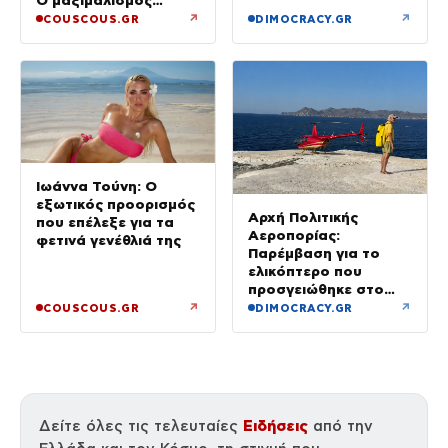
επιστρέφει
↗
↗
COUSCOUS.GR
DIMOCRACY.GR
Ιωάννα Τούνη: Ο
εξωτικός προορισμός
Αρχή Πολιτικής
που επέλεξε για τα
Αεροπορίας:
φετινά γενέθλιά της
Παρέμβαση για το
ελικόπτερο που
προσγειώθηκε στο
Σαρακήνικο της
↗
↗
COUSCOUS.GR
DIMOCRACY.GR
Μήλου – Τι προβλέπει
ο νόμος
Ειδήσεις
Δείτε όλες τις τελευταίες
από την