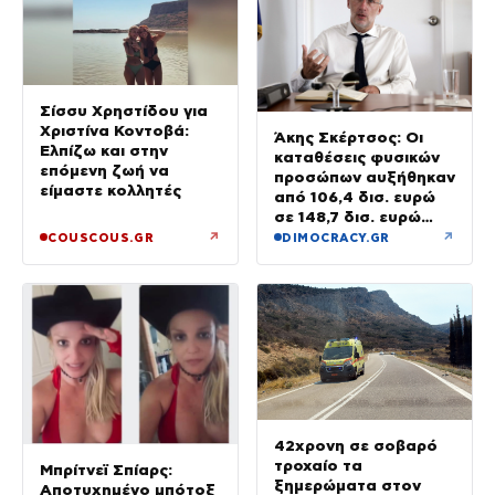
Σίσσυ Χρηστίδου για
Χριστίνα Κοντοβά:
Άκης Σκέρτσος: Οι
Ελπίζω και στην
καταθέσεις φυσικών
επόμενη ζωή να
προσώπων αυξήθηκαν
είμαστε κολλητές
από 106,4 δισ. ευρώ
σε 148,7 δισ. ευρώ
από τον Δεκέμβριο
↗
↗
COUSCOUS.GR
DIMOCRACY.GR
του 2018 έως το 2025
42χρονη σε σοβαρό
τροχαίο τα
Μπρίτνεϊ Σπίαρς:
ξημερώματα στον
Αποτυχημένο μπότοξ