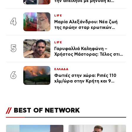
την απείλησε με μήνυση κι
εκείνη απαντά – «Δεν σε
αναγνώρισα, όταν κατάλαβα
LIFE
ποια είσαι σοκαρίστικα»
4
Μαρία Αλεξάνδρου: Νέα ζωή
της πρώην σταρ ερωτικών
ταινιών, μητέρα ενός παιδιού με
σύντροφο επιχειρηματία
LIFE
(Φωτογραφίες)
5
Γαρυφαλλιά Καληφώνη –
Χρήστος Μάστορας: Τέλος στις
φήμες χωρισμού, όλη η αλήθεια
για τη σχέση τους
ΕΛΛΑΔΑ
6
Φωτιές στην χώρα: Ριπές 110
χλμ/ώρα στην Κρήτη και 9
μποφόρ τη Δευτέρα – Πάνω από
400 πυρκαγιές μέσα σε 10
ημέρες
//
BEST OF NETWORK