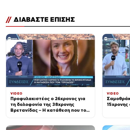
//
ΔΙΑΒΑΣΤΕ ΕΠΙΣΗΣ
VIDEO
VIDEO
Προφυλακιστέος ο 26χρονος για
Σαμοθράκ
τη δολοφονία της 38χρονης
15χρονης 
Βρετανίδας – Η κατάθεση που τον
«πρόδωσε»