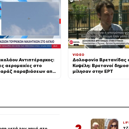
VIDEO
ικολάου Αντιπτέραρχος:
Δολοφονία Βρετανίδας 
ες αερομαχίες στο
Κυψέλη: Bρετανοί δημο
μπαράζ παραβιάσεων από
μίλησαν στην ΕΡΤ
μαχητικά
LIF
2
ση μετά τον χαμό στο
Τζ