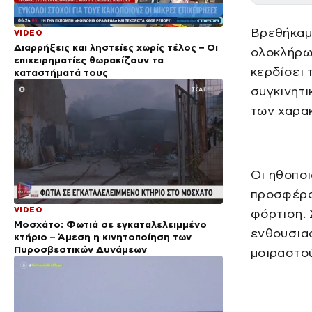
Βρεθήκαμε
VIDEO
Διαρρήξεις και ληστείες χωρίς τέλος – Οι
ολοκλήρωσ
επιχειρηματίες θωρακίζουν τα
κερδίσει 
καταστήματά τους
συγκινητι
των χαρα
Οι ηθοποι
προσφέρο
VIDEO
φόρτιση. 
Μοσχάτο: Φωτιά σε εγκαταλελειμμένο
ενθουσια
κτήριο – Άμεση η κινητοποίηση των
Πυροσβεστικών Δυνάμεων
μοιραστού