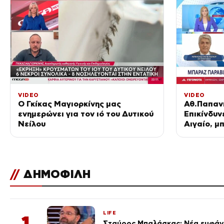
VIDEO
VIDEO
Ο Γκίκας Μαγιορκίνης μας
Αθ.Παπαν
ενημερώνει για τον ιό του Δυτικού
Επικίνδυν
Νείλου
Αιγαίο, 
Τουρκικά 
//
ΔΗΜΟΦΙΛΗ
LIFE
1
Σταύρος Μπαλάσκας: Νέα εμφάνι