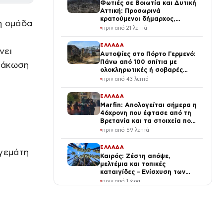
Φωτιές σε Βοιωτία και Δυτική
Αττική: Προσωρινά
κρατούμενοι δήμαρχος,
η ομάδα
μηχανικός και ιδιοκτήτης
πριν από 21 λεπτά
αιολικού πάρκου
ΕΛΛΑΔΑ
νει
Αυτοψίες στο Πόρτο Γερμενό:
Πάνω από 100 σπίτια με
ιμάκωση
ολοκληρωτικές ή σοβαρές
ζημιές
πριν από 43 λεπτά
ΕΛΛΑΔΑ
Marfin: Απολογείται σήμερα η
46χρονη που έφτασε από τη
Βρετανία και τα στοιχεία που
την εμπλέκουν
πριν από 59 λεπτά
ΕΛΛΑΔΑ
 γεμάτη
Καιρός: Ζέστη απόψε,
μελτέμια και τοπικές
καταιγίδες – Ενίσχυση των
μελτεμιών το Σαββατοκύριακο
πριν από 1 ώρα
ΔΙΕΘΝΗ
Υεμένη: Τουλάχιστον 58
στρατιώτες νεκροί σε επίθεση