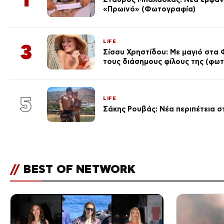
«Πρωινό» (Φωτογραφία)
LIFE
3
Σίσσυ Χρηστίδου: Με μαγιό στα 
τους διάσημους φίλους της (φωτ
5
LIFE
Σάκης Ρουβάς: Νέα περιπέτεια στ
//
BEST OF NETWORK