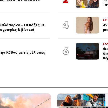
τη
LIF
4
Φαλάσαρνα – Οι πόζες με
Αν
ογραφίες & βίντεο)
μπ
ΕΛ
6
Φω
ην Κύθνο με τις μέλισσες
δι
πε