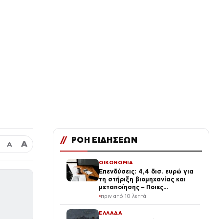
//
ΡΟΗ ΕΙΔΗΣΕΩΝ
Α
Α
ΟΙΚΟΝΟΜΙΑ
Επενδύσεις: 4,4 δισ. ευρώ για
τη στήριξη βιομηχανίας και
μεταποίησης – Ποιες
μεταρρυθμίσεις θα δώσουν
πριν από 10 λεπτά
νέα ώθηση στην Οικονομία
ΕΛΛΑΔΑ