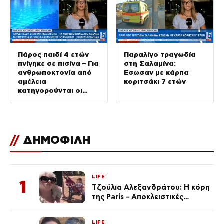
Πάρος παιδί 4 ετών
Παραλίγο τραγωδία
πνίγηκε σε πισίνα – Για
στη Σαλαμίνα:
ανθρωποκτονία από
Έσωσαν με κάρπα
αμέλεια
κοριτσάκι 7 ετών
κατηγορούνται οι
γονείς και ο
ιδιοκτήτης του beach
bar
//
ΔΗΜΟΦΙΛΗ
LIFE
1
Τζούλια Αλεξανδράτου: Η κόρη
της Paris – Αποκλειστικές
φωτογραφίες
LIFE