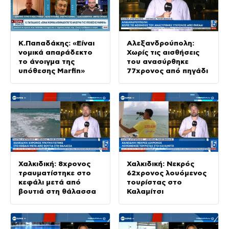
Κ.Παπαδάκης: «Είναι
Αλεξανδρούπολη:
νομικά απαράδεκτο
Χωρίς τις αισθήσεις
το άνοιγμα της
του ανασύρθηκε
υπόθεσης Μarfin»
77χρονος από πηγάδι
Χαλκιδική: 8χρονος
Χαλκιδική: Νεκρός
τραυματίστηκε στο
62χρονος λουόμενος
κεφάλι μετά από
τουρίστας στο
βουτιά στη θάλασσα
Καλαμίτσι