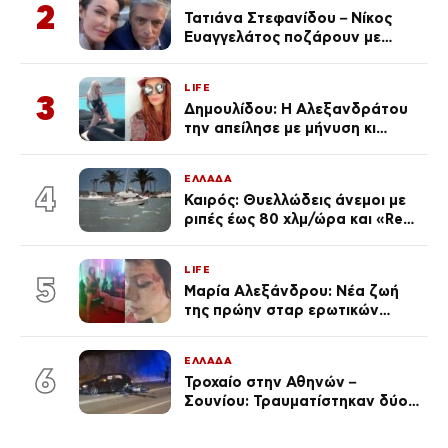
2
Τατιάνα Στεφανίδου – Νίκος
Ευαγγελάτος ποζάρουν με
μαγιό σε παραλία στην
Κεφαλονιά
LIFE
3
Δημουλίδου: Η Αλεξανδράτου
την απείλησε με μήνυση κι
εκείνη απαντά – «Δεν σε
αναγνώρισα, όταν κατάλαβα
ΕΛΛΑΔΑ
ποια είσαι σοκαρίστικα»
4
Καιρός: Θυελλώδεις άνεμοι με
ριπές έως 80 χλμ/ώρα και «Red
Code» σε 6 περιοχές για
κίνδυνο πυρκαγιάς
LIFE
5
Μαρία Αλεξάνδρου: Νέα ζωή
της πρώην σταρ ερωτικών
ταινιών, μητέρα ενός παιδιού με
σύντροφο επιχειρηματία
ΕΛΛΑΔΑ
(Φωτογραφίες)
6
Τροχαίο στην Αθηνών –
Σουνίου: Τραυματίστηκαν δύο
αστυνομικοί