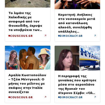
Το λιμάνι της
Κομοτηνή: Ανήλικος
Χαλκιδικής με
στο νοσοκομείο μετά
αναφορά από τον
από κατανάλωση
Θουκυδίδη, έκρυψε
αλκοόλ, συνελήφθη
τα υποβρύχια των
υπάλληλος
Ναζί και σήμερα
καταστήματος
↗
↗
COUSCOUS.GR
DIMOCRACY.GR
μαγεύει τους
επισκέπτες
Αμαλία Κωστοπούλου
Η περιγραφή της
– Τζέικ Μέντγουελ: Ο
γυναίκας που κράτησε
μήνας του μέλιτος με
μέσα στο αεροπλάνο
σκάφος στην Ιταλία
της Ryanair τον
συνεχίζεται
61χρονο Σέρβο: «Όλα
έγιναν σε κλάσματα
↗
↗
COUSCOUS.GR
DIMOCRACY.GR
δευτερολέπτου»