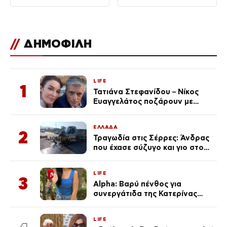
//
ΔΗΜΟΦΙΛΗ
LIFE
1
Τατιάνα Στεφανίδου – Νίκος
Ευαγγελάτος ποζάρουν με
μαγιό σε παραλία στην
Κεφαλονιά
ΕΛΛΑΔΑ
2
Τραγωδία στις Σέρρες: Άνδρας
που έχασε σύζυγο και γιο στο
τροχαίο λέει «Τα έχασα όλα, κάτι
με τράβαγε στην καρδιά μου»
LIFE
3
Alpha: Βαρύ πένθος για
συνεργάτιδα της Κατερίνας
Καινούργιου – «Κουράστηκες
πολύ… Απόψε είσαι στα χέρια
LIFE
του Θεού»