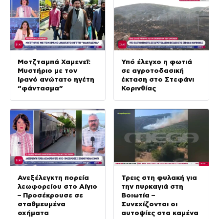
Μοτζταμπά Χαμενεΐ:
Υπό έλεγχο η φωτιά
Μυστήριο με τον
σε αγροτοδασική
Ιρανό ανώτατο ηγέτη
έκταση στο Στεφάνι
“φάντασμα”
Κορινθίας
Ανεξέλεγκτη πορεία
Τρεις στη φυλακή για
λεωφορείου στο Αίγιο
την πυρκαγιά στη
– Προσέκρουσε σε
Βοιωτία –
σταθμευμένα
Συνεχίζονται οι
οχήματα
αυτοψίες στα καμένα