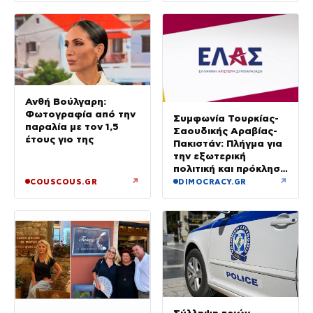
Ανθή Βούλγαρη:
Φωτογραφία από την
Συμφωνία Τουρκίας-
παραλία με τον 1,5
Σαουδικής Αραβίας-
έτους γιο της
Πακιστάν: Πλήγμα για
την εξωτερική
πολιτική και πρόκληση
για την Αθήνα, λέει η
↗
↗
COUSCOUS.GR
DIMOCRACY.GR
ΕΛΑΣ