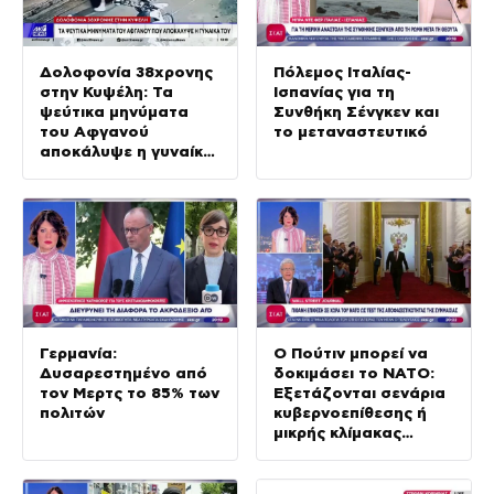
Δολοφονία 38χρονης
Πόλεμος Ιταλίας-
στην Κυψέλη: Τα
Ισπανίας για τη
ψεύτικα μηνύματα
Συνθήκη Σένγκεν και
του Αφγανού
το μεταναστευτικό
αποκάλυψε η γυναίκα
του
Γερμανία:
Ο Πούτιν μπορεί να
Δυσαρεστημένο από
δοκιμάσει το ΝΑΤΟ:
τον Μερτς το 85% των
Εξετάζονται σενάρια
πολιτών
κυβερνοεπίθεσης ή
μικρής κλίμακας
χερσαία εισβολή