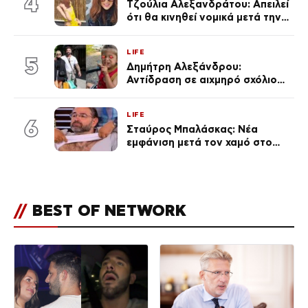
4
Τζούλια Αλεξανδράτου: Απειλεί
ότι θα κινηθεί νομικά μετά την
ανάρτηση της Δημουλίδου
LIFE
5
Δημήτρη Αλεξάνδρου:
Αντίδραση σε αιχμηρό σχόλιο
για την Τούνη με αφορμή το
μεγάλωμα του Πάρη
LIFE
6
Σταύρος Μπαλάσκας: Νέα
εμφάνιση μετά τον χαμό στο
«Πρωινό» (Φωτογραφία)
//
BEST OF NETWORK