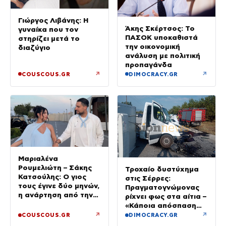
Γιώργος Λιβάνης: Η
Άκης Σκέρτσος: Το
γυναίκα που τον
ΠΑΣΟΚ υποκαθιστά
στηρίζει μετά το
την οικονομική
διαζύγιο
ανάλυση με πολιτική
προπαγάνδα
↗
↗
COUSCOUS.GR
DIMOCRACY.GR
Μαριαλένα
Ρουμελιώτη – Σάκης
Τροχαίο δυστύχημα
Κατσούλης: Ο γιος
στις Σέρρες:
τους έγινε δύο μηνών,
Πραγματογνώμονας
η ανάρτηση από την
ρίχνει φως στα αίτια –
παραλία
«Κάποια απόσπαση
προσοχής, ίσως
↗
↗
COUSCOUS.GR
DIMOCRACY.GR
μίλησε στο κινητό»