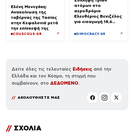
Σύλληψη τριών
ατόμων στο
Ελένη Μενεγάκη:
αεροδρόμιο
Ανακοίνωση της
Ελευθέριος Βενιζέλος
ταβέρνας της Τασίας
για εισαγωγή 18,6
στην Κεφαλονιά μετά
κιλών υδροπονικής
την επίσκεψή της
κάνναβης σε
↗
↗
COUSCOUS.GR
DIMOCRACY.GR
αποσκευές
Ειδήσεις
Δείτε όλες τις τελευταίες
από την
Ελλάδα και τον Κόσμο, τη στιγμή που
ΔΕΔΟΜΕΝΟ
συμβαίνουν, στο
.
ΑΚΟΛΟΥΘΗΣΤΕ ΜΑΣ
//
ΣΧΟΛΙΑ