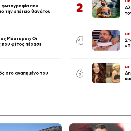
LIF
2
ή φωτογραφία που
Αλ
από την επέτειο θανάτου
το
LIF
4
τος Μάστορας: Οι
Στ
ος που φέτος πέρασε
«Π
LIF
6
ός στο αγαπημένο του
Δη
κα