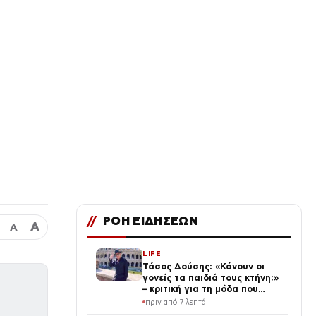
//
ΡΟΗ ΕΙΔΗΣΕΩΝ
Α
Α
LIFE
Τάσος Δούσης: «Κάνουν οι
γονείς τα παιδιά τους κτήνη;»
– κριτική για τη μόδα που
καταστρέφει τη νέα γενιά
πριν από 7 λεπτά