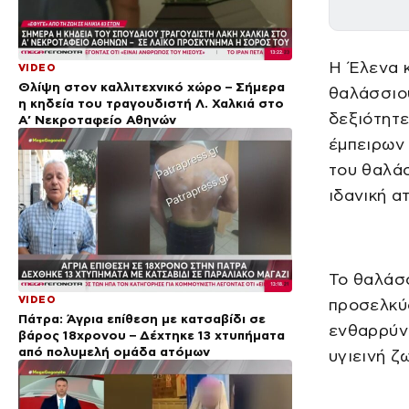
Η Έλενα 
VIDEO
Θλίψη στον καλλιτεχνικό χώρο – Σήμερα
θαλάσσιου
η κηδεία του τραγουδιστή Λ. Χαλκιά στο
δεξιότητε
Α’ Νεκροταφείο Αθηνών
έμπειρων 
του θαλάσ
ιδανική α
Το θαλάσσ
VIDEO
προσελκύ
Πάτρα: Άγρια επίθεση με κατσαβίδι σε
ενθαρρύνε
βάρος 18χρονου – Δέχτηκε 13 χτυπήματα
από πολυμελή ομάδα ατόμων
υγιεινή ζ