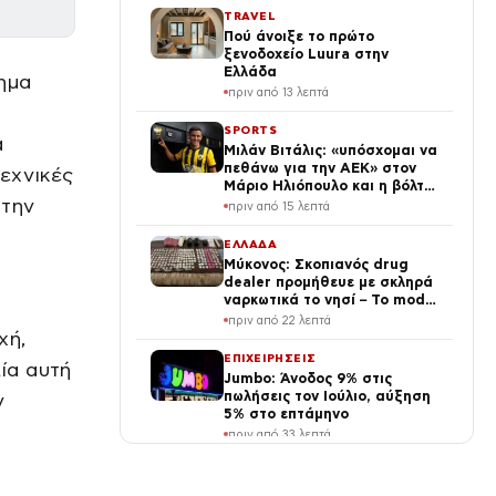
TRAVEL
Πού άνοιξε το πρώτο
ξενοδοχείο Luura στην
Ελλάδα
ημα
πριν από 13 λεπτά
SPORTS
α
Μιλάν Βιτάλις: «υπόσχομαι να
πεθάνω για την ΑΕΚ» στον
τεχνικές
Μάριο Ηλιόπουλο και η βόλτα
 την
του στην Allwyn Arena
πριν από 15 λεπτά
ΕΛΛΑΔΑ
Μύκονος: Σκοπιανός drug
dealer προμήθευε με σκληρά
ναρκωτικά το νησί – Το modus
operandi και η
πριν από 22 λεπτά
κινηματογραφική καταδίωξη
χή,
ΕΠΙΧΕΙΡΗΣΕΙΣ
ία αυτή
Jumbo: Άνοδος 9% στις
πωλήσεις τον Ιούλιο, αύξηση
ν
5% στο επτάμηνο
πριν από 33 λεπτά
ΕΛΛΑΔΑ
Μυστράς: «Τώρα