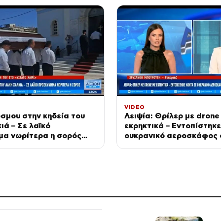
VIDEO
σμου στην κηδεία του
Λειψία: Θρίλερ με drone
ιά – Σε λαϊκό
εκρηκτικά – Εντοπίστηκε
μα νωρίτερα η σορός
ουκρανικό αεροσκάφος 
αεροδρόμιο