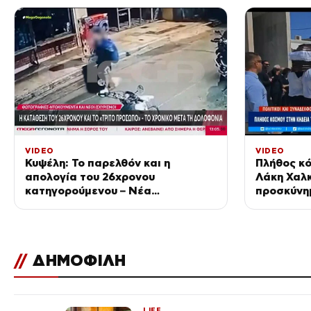
VIDEO
VIDEO
Κυψέλη: Το παρελθόν και η
Πλήθος κό
απολογία του 26χρονου
Λάκη Χαλκ
κατηγορούμενου – Νέα
προσκύνη
ντοκουμέντα και εμπλοκή τρίτου
του
ατόμου
//
ΔΗΜΟΦΙΛΗ
LIFE