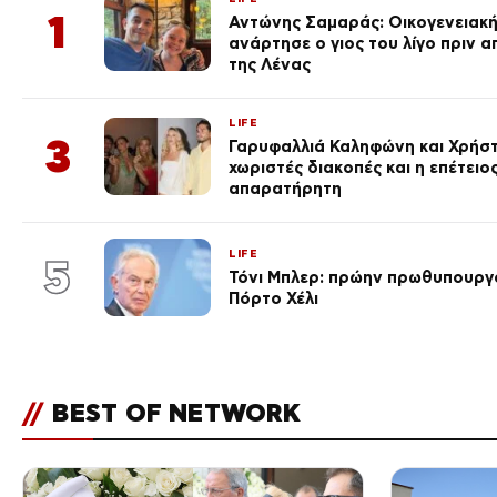
1
Αντώνης Σαμαράς: Οικογενειακ
ανάρτησε ο γιος του λίγο πριν 
της Λένας
LIFE
3
Γαρυφαλλιά Καληφώνη και Χρήσ
χωριστές διακοπές και η επέτει
απαρατήρητη
LIFE
5
Τόνι Μπλερ: πρώην πρωθυπουργ
Πόρτο Χέλι
//
BEST OF NETWORK