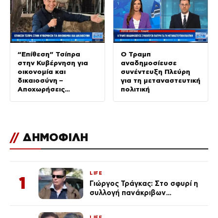
“Επίθεση” Τσίπρα
Ο Τραμπ
στην Κυβέρνηση για
αναδημοσίευσε
οικονομία και
συνέντευξη Πλεύρη
δικαιοσύνη –
για τη μεταναστευτική
Αποχωρήσεις
πολιτική
στελεχών από την
«Ελπίδα για τη
Δημοκρατία»
//
ΔΗΜΟΦΙΛΗ
LIFE
1
Γιώργος Τράγκας: Στο σφυρί η
συλλογή πανάκριβων
αυτοκινήτων του – Ζαλίζουν τα
ποσά
LIFE