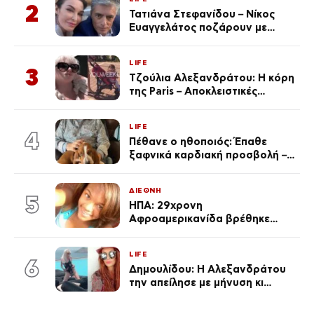
2
Τατιάνα Στεφανίδου – Νίκος
Ευαγγελάτος ποζάρουν με
μαγιό σε παραλία στην
Κεφαλονιά
LIFE
3
Τζούλια Αλεξανδράτου: Η κόρη
της Paris – Αποκλειστικές
φωτογραφίες
LIFE
4
Πέθανε ο ηθοποιός: Έπαθε
ξαφνικά καρδιακή προσβολή – Η
ανακοίνωση της συζύγου του
ΔΙΕΘΝΗ
5
ΗΠΑ: 29χρονη
Αφροαμερικανίδα βρέθηκε
απαγχονισμένη σε δέντρο στον
Μισισιπή
LIFE
6
Δημουλίδου: Η Αλεξανδράτου
την απείλησε με μήνυση κι
εκείνη απαντά – «Δεν σε
αναγνώρισα, όταν κατάλαβα