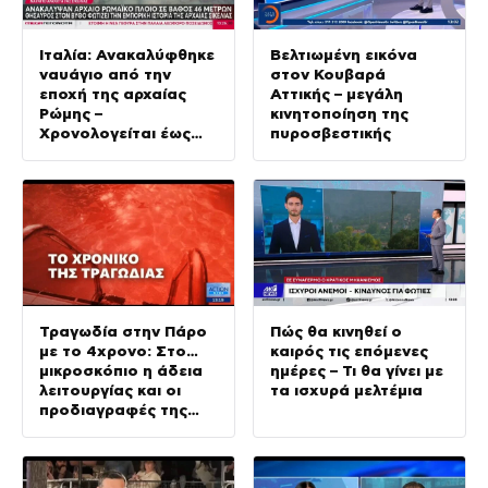
Ιταλία: Ανακαλύφθηκε
Βελτιωμένη εικόνα
ναυάγιο από την
στον Κουβαρά
εποχή της αρχαίας
Αττικής – μεγάλη
Ρώμης –
κινητοποίηση της
Χρονολογείται έως
πυροσβεστικής
και 2.000 χρόνια πριν
Τραγωδία στην Πάρο
Πώς θα κινηθεί ο
με το 4χρονο: Στο…
καιρός τις επόμενες
μικροσκόπιο η άδεια
ημέρες – Τι θα γίνει με
λειτουργίας και οι
τα ισχυρά μελτέμια
προδιαγραφές της
πισίνας του beach bar