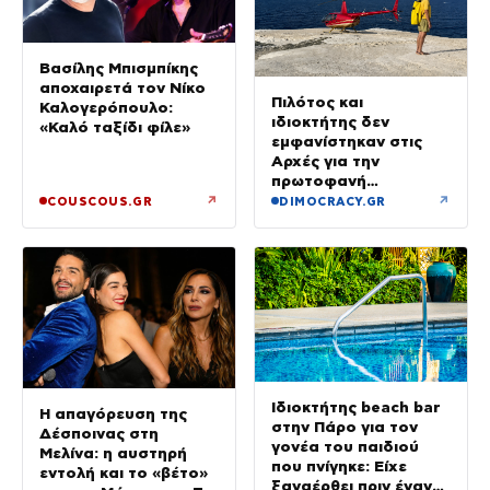
Βασίλης Μπισμπίκης
αποχαιρετά τον Νίκο
Πιλότος και
Καλογερόπουλο:
ιδιοκτήτης δεν
«Καλό ταξίδι φίλε»
εμφανίστηκαν στις
Αρχές για την
πρωτοφανή
προσγείωση του
↗
↗
COUSCOUS.GR
DIMOCRACY.GR
ελικοπτέρου στο
Σαρακήνικο
Ιδιοκτήτης beach bar
Η απαγόρευση της
στην Πάρο για τον
Δέσποινας στη
γονέα του παιδιού
Μελίνα: η αυστηρή
που πνίγηκε: Είχε
εντολή και το «βέτο»
ξαναέρθει πριν έναν