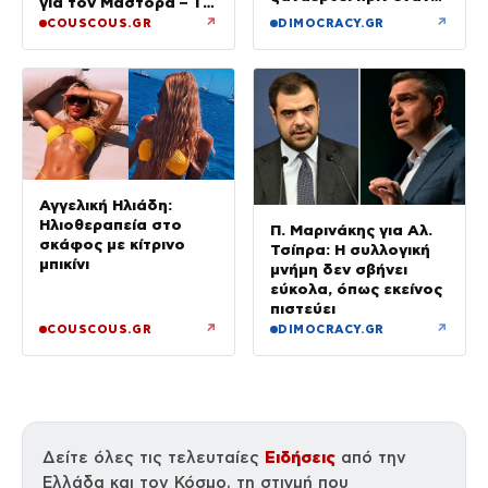
για τον Μάστορα – Τα
μήνα και
τηλεφωνήματα που
↗
↗
COUSCOUS.GR
DIMOCRACY.GR
προσπαθήσαμε να τον
αναστάτωσαν το
διώξουμε
καλοκαίρι της
Αγγελική Ηλιάδη:
Ηλιοθεραπεία στο
Π. Μαρινάκης για Αλ.
σκάφος με κίτρινο
Τσίπρα: Η συλλογική
μπικίνι
μνήμη δεν σβήνει
εύκολα, όπως εκείνος
πιστεύει
↗
↗
COUSCOUS.GR
DIMOCRACY.GR
Ειδήσεις
Δείτε όλες τις τελευταίες
από την
Ελλάδα και τον Κόσμο, τη στιγμή που