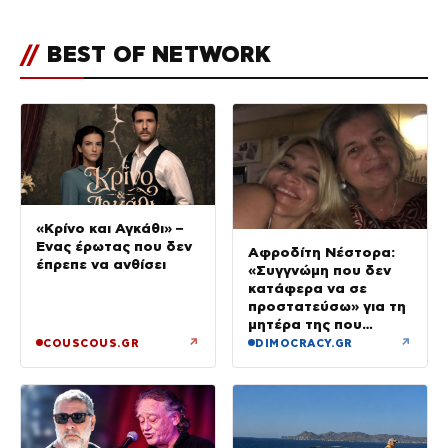
ποια είσαι σοκαρίστικα»
//
BEST OF NETWORK
«Κρίνο και Αγκάθι» –
Ένας έρωτας που δεν
Αφροδίτη Νέστορα:
έπρεπε να ανθίσει
«Συγγνώμη που δεν
κατάφερα να σε
προστατεύσω» για τη
μητέρα της που
σκοτώθηκε στην
↗
↗
COUSCOUS.GR
DIMOCRACY.GR
εμπρηστική επίθεση
στη Θεσσαλονίκη