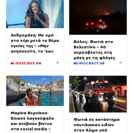
Ανδρομάχη: Με ορό
στο χέρι μετά το θέμα
Βόλος: Φωτιά στο
υγείας της – «Μην
Βελεστίνο – 40
ανησυχείτε, το ‘χω»
πυροσβέστες στη
μάχη με τις φλόγες
↗
↗
COUSCOUS.GR
DIMOCRACY.GR
Μαρίνα Βερνίκου:
Έπιασε λαγοκέφαλο
Φωτιά σε κατάστημα
και ανέβασε βίντεο
ναυτιλιακών ειδών
στα social media –
στον Άλιμο υπό