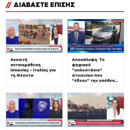
//
ΔΙΑΒΑΣΤΕ ΕΠΙΣΗΣ
Ανοιχτή
Αποκάλυψη: Το
αντιπαράθεση
ψηφιακό
Ισπανίας – Ιταλίας για
“οπλοστάσιο”
τη Θέουτα
στοιχείων που
“έδεσε” την υπόθεση
της δολοφονίας στην
Κυψέλη