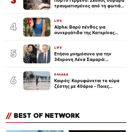
3
Πόρτο Γερμενό: Σκύλος σοβαρά
τραυματισμένος από τη φωτιά
επέστρεψε στο σπίτι που τον
φρόντιζαν
LIFE
4
Alpha: Βαρύ πένθος για
συνεργάτιδα της Κατερίνας
Καινούργιου – «Κουράστηκες
πολύ… Απόψε είσαι στα χέρια
LIFE
του Θεού»
5
Ετήσιο μνημόσυνο για την
34χρονη Λένα Σαμαρά:
Συγκινημένοι ο Αντώνης
Σαμαράς και η σύζυγός του
ΕΛΛΑΔΑ
6
Καιρός: Κορυφώνεται το κύμα
ζέστης με 40άρια – Ποιες
περιοχές βρίσκονται στο
επίκεντρο και μέχρι πότε θα
κρατήσουν τα μελτέμια
//
BEST OF NETWORK