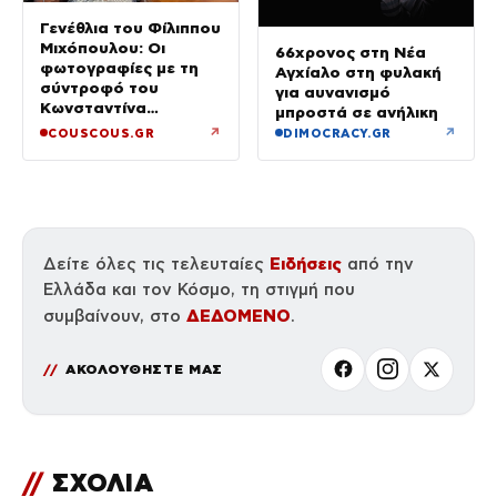
Γενέθλια του Φίλιππου
Μιχόπουλου: Οι
66χρονος στη Νέα
φωτογραφίες με τη
Αγχίαλο στη φυλακή
σύντροφό του
για αυνανισμό
Κωνσταντίνα
μπροστά σε ανήλικη
Ευρυπίδου και το
↗
↗
COUSCOUS.GR
DIMOCRACY.GR
δημόσιο «Σ’ αγαπώ»
Ειδήσεις
Δείτε όλες τις τελευταίες
από την
Ελλάδα και τον Κόσμο, τη στιγμή που
ΔΕΔΟΜΕΝΟ
συμβαίνουν, στο
.
ΑΚΟΛΟΥΘΗΣΤΕ ΜΑΣ
//
ΣΧΟΛΙΑ