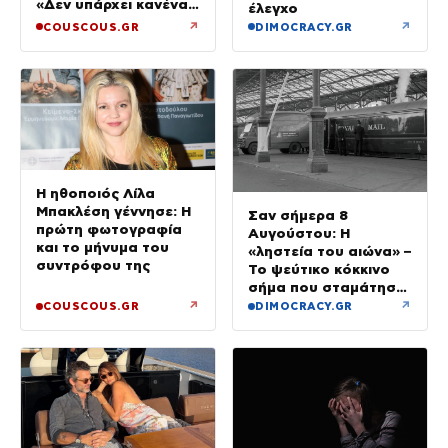
«Δεν υπάρχει κανένας
έλεγχο
λόγος να φοβόμαστε»
↗
↗
COUSCOUS.GR
DIMOCRACY.GR
Η ηθοποιός Λίλα
Μπακλέση γέννησε: Η
Σαν σήμερα 8
πρώτη φωτογραφία
Αυγούστου: Η
και το μήνυμα του
«ληστεία του αιώνα» –
συντρόφου της
Το ψεύτικο κόκκινο
σήμα που σταμάτησε
τρένο με 2,6 εκατ.
↗
↗
COUSCOUS.GR
DIMOCRACY.GR
λίρες