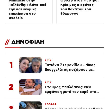
Μακελείο στην
Θρίλερ στον Μυστρά:
Ταϊλάνδη: Πλάνα από
Κρίσιμος ο χρόνος
την αστυνομική
του θανάτου του
επιχείρηση στο
90χρονου
σχολείο
//
ΔΗΜΟΦΙΛΗ
LIFE
1
Τατιάνα Στεφανίδου – Νίκος
Ευαγγελάτος ποζάρουν με
μαγιό σε παραλία στην
Κεφαλονιά
LIFE
2
Σταύρος Μπαλάσκας: Νέα
εμφάνιση μετά τον χαμό στο
«Πρωινό» (Φωτογραφία)
ΕΛΛΑΔΑ