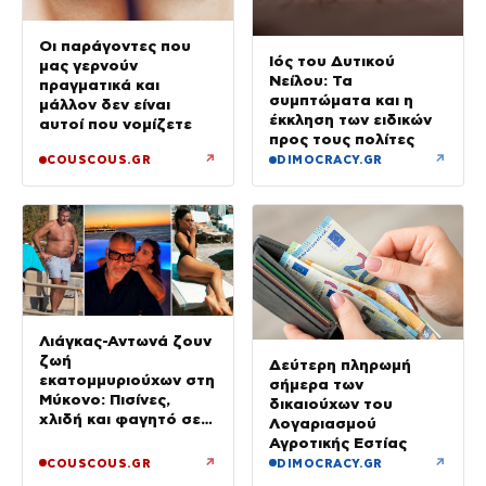
Οι παράγοντες που
Ιός του Δυτικού
μας γερνούν
Νείλου: Τα
πραγματικά και
συμπτώματα και η
μάλλον δεν είναι
έκκληση των ειδικών
αυτοί που νομίζετε
προς τους πολίτες
↗
↗
COUSCOUS.GR
DIMOCRACY.GR
Λιάγκας-Αντωνά ζουν
ζωή
Δεύτερη πληρωμή
εκατομμυριούχων στη
σήμερα των
Μύκονο: Πισίνες,
δικαιούχων του
χλιδή και φαγητό σε
Λογαριασμού
πανάκριβα εστιατόρια
Αγροτικής Εστίας
↗
↗
COUSCOUS.GR
DIMOCRACY.GR