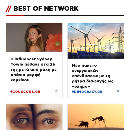
//
BEST OF NETWORK
Η influencer Sydney
Towle πέθανε στα 26
Νέο πακέτο
της μετά από μάχη με
ενεργειακών
σπάνια μορφή
επενδύσεων με τη
καρκίνου
ρήτρα διαφυγής ως
«όχημα»
↗
↗
COUSCOUS.GR
DIMOCRACY.GR