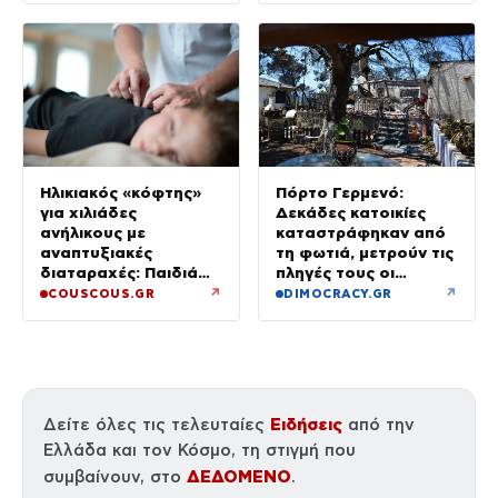
Πόρτο Γερμενό:
Ηλικιακός «κόφτης»
Δεκάδες κατοικίες
για χιλιάδες
καταστράφηκαν από
ανήλικους με
τη φωτιά, μετρούν τις
αναπτυξιακές
πληγές τους οι
διαταραχές: Παιδιά
κάτοικοι
ενός κατώτερου θεού
↗
↗
COUSCOUS.GR
DIMOCRACY.GR
Ειδήσεις
Δείτε όλες τις τελευταίες
από την
Ελλάδα και τον Κόσμο, τη στιγμή που
ΔΕΔΟΜΕΝΟ
συμβαίνουν, στο
.