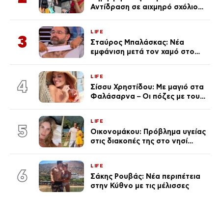
Αντίδραση σε αιχμηρό σχόλιο
για την Τούνη με αφορμή το
μεγάλωμα του Πάρη
LIFE
3
Σταύρος Μπαλάσκας: Νέα
εμφάνιση μετά τον χαμό στο
«Πρωινό» (Φωτογραφία)
LIFE
4
Σίσσυ Χρηστίδου: Με μαγιό στα
Φαλάσαρνα – Οι πόζες με τους
διάσημους φίλους της
(φωτογραφίες & βίντεο)
LIFE
5
Οικονομάκου: Πρόβλημα υγείας
στις διακοπές της στο νησί
Μπόρα Μπόρα – «Έσκασε όλη η
κούραση του χειμώνα»
LIFE
6
Σάκης Ρουβάς: Νέα περιπέτεια
στην Κύθνο με τις μέλισσες