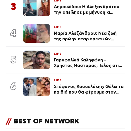
LIFE
3
Δημουλίδου: Η Αλεξανδράτου
την απείλησε με μήνυση κι
εκείνη απαντά – «Δεν σε
αναγνώρισα, όταν κατάλαβα
LIFE
ποια είσαι σοκαρίστικα»
4
Μαρία Αλεξάνδρου: Νέα ζωή
της πρώην σταρ ερωτικών
ταινιών, μητέρα ενός παιδιού με
σύντροφο επιχειρηματία
LIFE
(Φωτογραφίες)
5
Γαρυφαλλιά Καληφώνη –
Χρήστος Μάστορας: Τέλος στις
φήμες χωρισμού, όλη η αλήθεια
για τη σχέση τους
LIFE
6
Στέφανος Κασσελάκης: Θέλω τα
παιδιά που θα φέρουμε στον
κόσμο να… – Αποκάλυψη για την
οικογένεια με τον Τάιλερ
//
BEST OF NETWORK