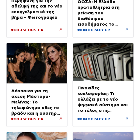
Περήφανη για την
ΟΟΣΑ: Η Ελλάδα
αδελφή της και το νέο
πρωταθλήτρια στη
επαγγελματικό της
μείωση του
βήμα – Φωτογραφία
διαθέσιμου
εισοδήματος το
πρώτο τρίμηνο του
↗
↗
COUSCOUS.GR
DIMOCRACY.GR
2026
Πινακίδες
Δέσποινα για τη
κυκλοφορίας: Τι
σχέση Μάστορα-
αλλάζει με το νέο
Μελίνας: Το
ψηφιακό σύστημα και
τηλεφώνημα χθες το
το τέλος στις
βράδυ και η αυστηρή
καθυστερήσεις
προειδοποίηση
↗
↗
COUSCOUS.GR
DIMOCRACY.GR