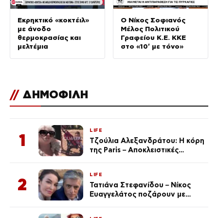
Εκρηκτικό «κοκτέιλ»
Ο Νίκος Σοφιανός
με άνοδο
Μέλος Πολιτικού
θερμοκρασίας και
Γραφείου Κ.Ε. ΚΚΕ
μελτέμια
στο «10′ με τόνο»
//
ΔΗΜΟΦΙΛΗ
LIFE
1
Τζούλια Αλεξανδράτου: Η κόρη
της Paris – Αποκλειστικές
φωτογραφίες
LIFE
2
Τατιάνα Στεφανίδου – Νίκος
Ευαγγελάτος ποζάρουν με
μαγιό σε παραλία στην
Κεφαλονιά