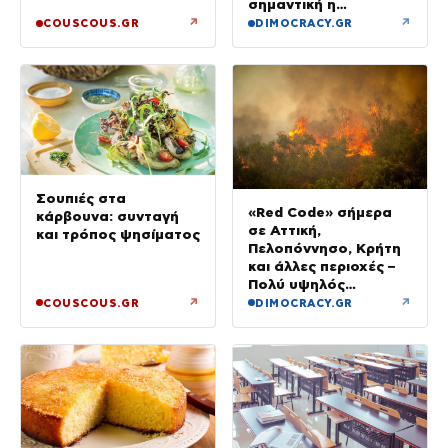
σημαντική η
αιτιολογία
↗
↗
COUSCOUS.GR
DIMOCRACY.GR
Σουπιές στα
«Red Code» σήμερα
κάρβουνα: συνταγή
σε Αττική,
και τρόπος ψησίματος
Πελοπόννησο, Κρήτη
και άλλες περιοχές –
Πολύ υψηλός
κίνδυνος πυρκαγιάς
↗
↗
COUSCOUS.GR
DIMOCRACY.GR