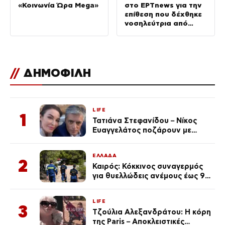
«Κοινωνία Ώρα Mega»
στο ΕΡΤnews για την
επίθεση που δέχθηκε
νοσηλεύτρια από
ασθενή στον «Ερυθρό
Σταυρό»
//
ΔΗΜΟΦΙΛΗ
LIFE
1
Τατιάνα Στεφανίδου – Νίκος
Ευαγγελάτος ποζάρουν με
μαγιό σε παραλία στην
Κεφαλονιά
ΕΛΛΑΔΑ
2
Καιρός: Κόκκινος συναγερμός
για θυελλώδεις ανέμους έως 9
μποφόρ – Οι περιοχές που
ανησυχούν τους ειδικούς
LIFE
3
Τζούλια Αλεξανδράτου: Η κόρη
της Paris – Αποκλειστικές