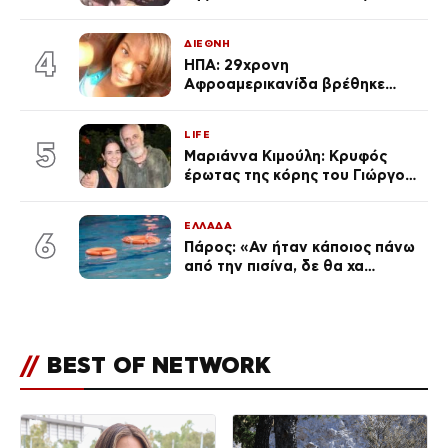
φωτογραφίες
ΔΙΕΘΝΗ
4
ΗΠΑ: 29χρονη
Αφροαμερικανίδα βρέθηκε
απαγχονισμένη σε δέντρο στον
Μισισιπή
LIFE
5
Μαριάννα Κιμούλη: Κρυφός
έρωτας της κόρης του Γιώργου,
είναι μαζί 4 χρόνια,
φωτογραφίες του
ΕΛΛΑΔΑ
6
Πάρος: «Αν ήταν κάποιος πάνω
από την πισίνα, δε θα χα
θρηνήσει το παιδί μου» – Η
σπαρακτική περιγραφή του
πατέρα και τα κενά στους
ισχυρισμούς του ιδιοκτήτη του
//
BEST OF NETWORK
beach bar