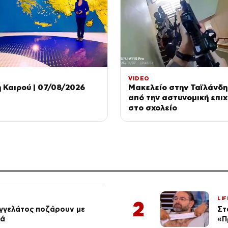
VIDEO
Καιρού | 07/08/2026
Μακελείο στην Ταϊλάνδη
από την αστυνομική επι
στο σχολείο
LIF
2
αγγελάτος ποζάρουν με
Στ
ιά
«Π