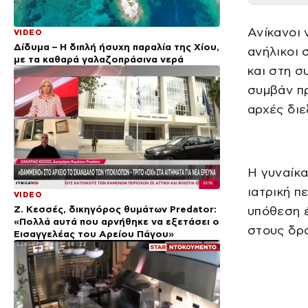
Ανίκανοι 
VIDEO
Δίδυμα – Η διπλή ήσυχη παραλία της Χίου,
ανήλικοι 
με τα καθαρά γαλαζοπράσινα νερά
και στη σ
συμβάν πρ
αρχές διε
Η γυναίκα
ιατρική π
VIDEO
Ζ. Κεσσές, δικηγόρος θυμάτων Predator:
υπόθεση έ
«Πολλά αυτά που αρνήθηκε να εξετάσει ο
στους δρό
Εισαγγελέας του Αρείου Πάγου»