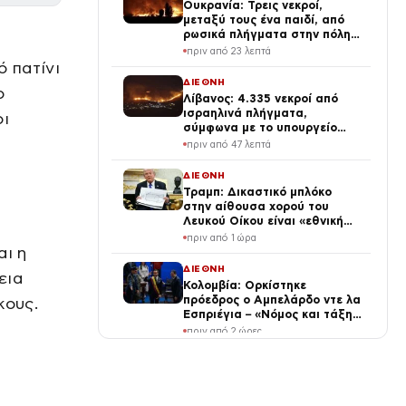
Ουκρανία: Τρεις νεκροί,
μεταξύ τους ένα παιδί, από
ρωσικά πλήγματα στην πόλη
Μπροβαρί – Πάνω από δέκα
πριν από 23 λεπτά
ισχυρές εκρήξεις στο Κίεβο
ό πατίνι
ΔΙΕΘΝΗ
ο
Λίβανος: 4.335 νεκροί από
ισραηλινά πλήγματα,
οι
σύμφωνα με το υπουργείο
Υγείας
πριν από 47 λεπτά
ΔΙΕΘΝΗ
Τραμπ: Δικαστικό μπλόκο
στην αίθουσα χορού του
Λευκού Οίκου είναι «εθνική
α
ντροπή»
πριν από 1 ώρα
αι η
ΔΙΕΘΝΗ
εια
Κολομβία: Ορκίστηκε
πρόεδρος ο Αμπελάρδο ντε λα
κους.
Εσπριέγια – «Νόμος και τάξη»
με κάθε κόστος
πριν από 2 ώρες
ΔΙΕΘΝΗ
Μακελειό στο Άινταχο: Βίντεο
ντοκουμέντο καταγράφει