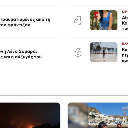
LIF
4
Al
 τραυματισμένος από τη
Κα
 τον φρόντιζαν
το
ΕΛ
6
Κα
ονη Λένα Σαμαρά:
πε
ς και η σύζυγός του
κρ