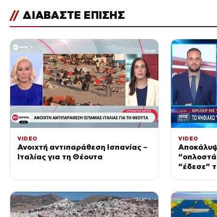
//
ΔΙΑΒΑΣΤΕ ΕΠΙΣΗΣ
VIDEO
VIDEO
Ανοιχτή αντιπαράθεση Ισπανίας –
Αποκάλυψ
Ιταλίας για τη Θέουτα
“οπλοστάσ
“έδεσε” τ
δολοφονί