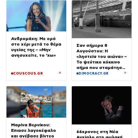
Ανδρομάχη: Με ορό
στο χέρι μετά το θέμα
Σαν σήμερα 8
υγείας της – «Μην
Αυγούστου: Η
ανησυχείτε, το ‘χω»
«ληστεία του αιώνα» –
Το ψεύτικο κόκκινο
σήμα που σταμάτησε
τρένο με 2,6 εκατ.
↗
↗
COUSCOUS.GR
DIMOCRACY.GR
λίρες
Μαρίνα Βερνίκου:
Έπιασε λαγοκέφαλο
66χρονος στη Νέα
και ανέβασε βίντεο
Αγχίαλο στη φυλακή