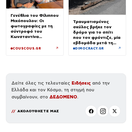
Γενέθλια του Φίλιππου
Μιχόπουλου: Οι
Τραυματισμένος
φωτογραφίες με τη
σκύλος βρήκε τον
σύντροφό του
δρόμο για το σπίτι
Κωνσταντίνα
που τον φρόντιζε, μία
Ευρυπίδου και το
εβδομάδα μετά τη
δημόσιο «Σ’ αγαπώ»
φωτιά στο Πόρτο
↗
↗
COUSCOUS.GR
DIMOCRACY.GR
Γερμενό
Ειδήσεις
Δείτε όλες τις τελευταίες
από την
Ελλάδα και τον Κόσμο, τη στιγμή που
ΔΕΔΟΜΕΝΟ
συμβαίνουν, στο
.
ΑΚΟΛΟΥΘΗΣΤΕ ΜΑΣ