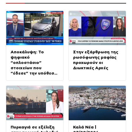
Αποκάλυψη: Το
Στην εξάρθρωση της
ψηφιακό
ρωσόφωνης μαφίας
“οπλοστάσιο”
προχωρούν οι
στοιχείων που
Διωκτικές Αρχές
“έδεσε” την υπόθεση
της δολοφονίας στην
Κυψέλη
Πυρκαγιά σε εξέλιξη
Καλά Νέα |