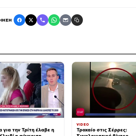
ΙΗΣΗ
VIDEO
 για την Τρίτη έλαβε η
Τροχαίο στις Σέρρες:
Κλειδί η σύγκριση
Συγκλονιστικό βίντεο