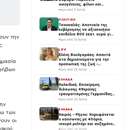
οικογένειας, φίλων και
πολιτικών
πριν από 5 λεπτά
ΠΟΛΙΤΙΚΗ
Τσουκαλάς: Αποτυχία της
κυβέρνησης να αξιοποιήσει
κονδύλια 800 εκατ. ευρώ για
ουν την
ενεργειακή ανθεκτικότητα
πριν από 13 λεπτά
ς
LIFE
Ελένη Βουλγαράκη: Απαντά
στα δημοσιεύματα για την
ημασία
προσωπική της ζωή –
εφήβων
«Διασταυρώστε καμιά
πριν από 22 λεπτά
πληροφορία πριν εκτοξεύσετε
τη βλακεία σας»
ΕΛΛΑΔΑ
Χαλκιδική: Επιχείρηση
διάσωσης 49χρονης
τραυματισμένης Γερμανίδας
σε δύσβατη περιοχή
πριν από 24 λεπτά
την
ΕΛΛΑΔΑ
σω των
Καιρός – Ρήγου: Κορυφώνεται
ο καύσωνας με 40άρια,
νουν οι
ισχυρό μελτέμι και αυξημένος
ιακού
κίνδυνος για φωτιές
πριν από 26 λεπτά