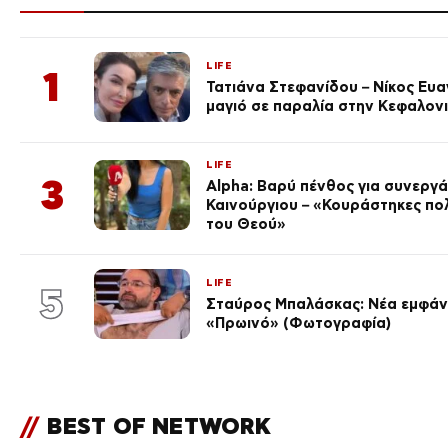
LIFE
1
Τατιάνα Στεφανίδου – Νίκος Ευ
μαγιό σε παραλία στην Κεφαλον
LIFE
3
Alpha: Βαρύ πένθος για συνεργά
Καινούργιου – «Κουράστηκες πο
του Θεού»
LIFE
5
Σταύρος Μπαλάσκας: Νέα εμφάνι
«Πρωινό» (Φωτογραφία)
//
BEST OF NETWORK