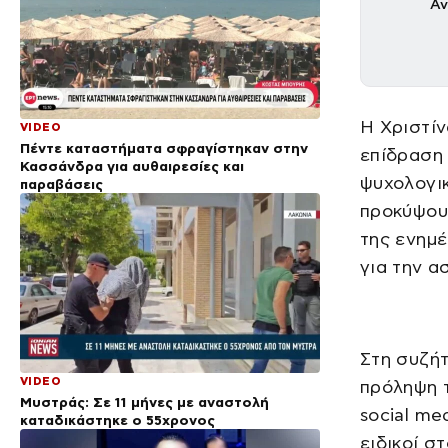
Αν
Η Χριστί
VIDEO
Πέντε καταστήματα σφραγίστηκαν στην
επίδραση 
Κασσάνδρα για αυθαιρεσίες και
ψυχολογικ
παραβάσεις
προκύψουν
της ενημ
για την α
Στη συζήτ
VIDEO
πρόληψη 
Μυστράς: Σε 11 μήνες με αναστολή
social me
καταδικάστηκε ο 55χρονος
ειδικοί 