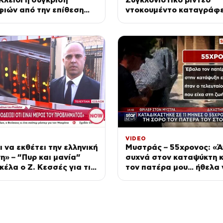
ιών από την επίθεση
ντοκουμέντο καταγράφε
n & διακοπές το 2009
καρέ τη σφοδρή σύγκρο
VIDEO
ι να εκθέτει την ελληνική
Μυστράς – 55χρονος: «Ά
η» – ”Πυρ και μανία”
συχνά στον καταψύκτη κ
έλα ο Ζ. Κεσσές για τις
τον πατέρα μου… ήθελα 
ς
κρατήσω άφθαρτο»