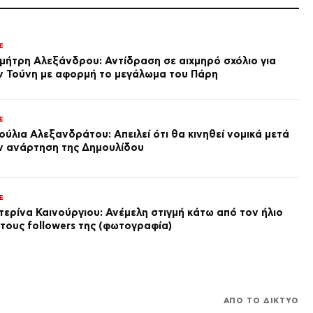
ΕΛΛΑΔΑ
Τροχαίο στις Σέρρες:
«Ξαφνικά μου ήρθε το
E
αυτοκίνητο, προσπάθησα να
μήτρη Αλεξάνδρου: Αντίδραση σε αιχμηρό σχόλιο για
φύγω αριστερά» λέει ο
πριν από 1 ώρα
ν Τούνη με αφορμή το μεγάλωμα του Πάρη
οδηγός φορτηγού
LIFE
Κριστιάνο Ρονάλντο: Η
φωτογραφία με τα 40
E
πανάκριβα αυτοκίνητα στο
ούλια Αλεξανδράτου: Απειλεί ότι θα κινηθεί νομικά μετά
γκαράζ του ξεπέρασε τα 20,7
πριν από 2 ώρες
ν ανάρτηση της Δημουλίδου
εκ. likes
LIFE
Πετρογιάννη: Μήνυμα για τα
κιλά της – «Επιτέλους, με
ζύγισες ρε φίλε!»
E
τερίνα Καινούργιου: Ανέμελη στιγμή κάτω από τον ήλιο
πριν από 2 ώρες
 τους followers της (φωτογραφία)
SPORTS
Αστυνομία: 12 συλλήψεις
οπαδών στο ΟΑΚΑ πριν το
Παναθηναϊκός – ΤΣΣΚΑ 1948
πριν από 2 ώρες
ΑΠΟ ΤΟ ΔΙΚΤΥΟ
SPORTS