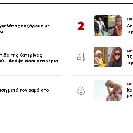
LIF
2
αγγελάτος ποζάρουν με
Δη
ιά
τη
LIF
4
τιδα της Κατερίνας
Τζ
λύ… Απόψε είσαι στα χέρια
τη
LIF
6
ση μετά τον χαμό στο
Κα
με