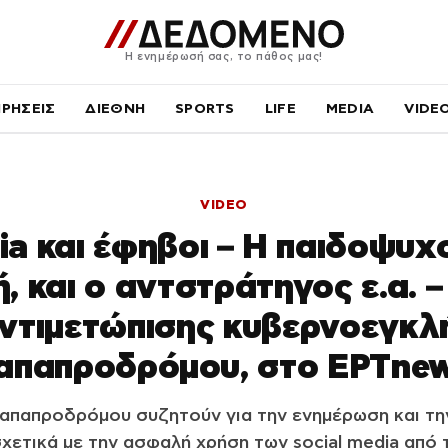
Η ενημέρωσή σας, το πάθος μας!
ΙΡΗΣΕΙΣ
ΔΙΕΘΝΗ
SPORTS
LIFE
MEDIA
VIDE
VIDEO
ia και έφηβοι – Η παιδοψυχ
, και ο αντστράτηγος ε.α. – 
ντιμετώπισης κυβερνοεγκλή
απαπροδρόμου, στο ΕΡΤnew
Παπαπροδρόμου συζητούν για την ενημέρωση και τη
χετικά με την ασφαλή χρήση των social media από