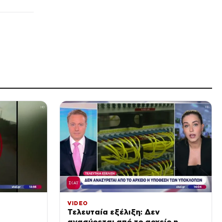
Ισπανία: Εξαρθρώθηκε δίκτυο
διακίνησης ναρκωτικών και
μεταναστών – 78 συλλήψεις
πριν από 56 λεπτά
VIRAL
Αρχαίος Έλληνας
θαλασσοπόρος που ταξίδεψε
στην Ινδία: το άδοξο τέλος
του
πριν από 1 ώρα
SPORTS
Δημήτρης Γιαννούλης: Θέλω
να παίξω στο Champions
League με τον ΠΑΟΚ
πριν από 1 ώρα
LIFE
Παπαμιχάλη: «Μου το έπαιζε
φίλη ενώ με ήθελε για τα
βίντεο» για τη Γιούσεφ
πριν από 1 ώρα
ΕΛΛΑΔΑ
VIDEO
Μυστράς: 11 μήνες με
Τελευταία εξέλιξη: Δεν
αναστολή στον 55χρονο που
ανασύρεται από το αρχείο η