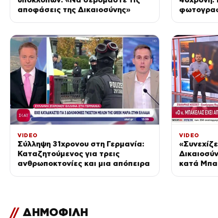
αποφάσεις της Δικαιοσύνης»
φωτογραφ
στη Marfi
VIDEO
VIDEO
Σύλληψη 31χρονου στη Γερμανία:
«Συνεχίζε
Καταζητούμενος για τρεις
Δικαιοσύν
ανθρωποκτονίες και μια απόπειρα
κατά Μπακ
υποκλοπέ
//
ΔΗΜΟΦΙΛΗ