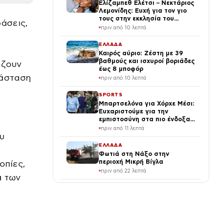
Ελίζαμπεθ Ελέτσι – Νεκτάριος
Λεμονίδης: Ευχή για τον γιο
τους στην εκκλησία του
ράσεις,
προστάτη του (Φωτογραφίες)
πριν από 10 λεπτά
ΕΛΛΑΔΑ
Καιρός αύριο: Ζέστη με 39
βαθμούς και ισχυροί βοριάδες
άζουν
έως 8 μποφόρ
ιάσταση
πριν από 10 λεπτά
SPORTS
Μπαρτσελόνα για Χόρχε Μέσι:
Ευχαριστούμε για την
εμπιστοσύνη στα πιο ένδοξα
χρόνια του Λιονέλ
πριν από 11 λεπτά
υ
ΕΛΛΑΔΑ
Φωτιά στη Νάξο στην
περιοχή Μικρή Βίγλα
οπίες,
πριν από 22 λεπτά
α των
VIRAL
Αρχαίοι Έλληνες: γιατί έδιναν
τόσο μεγάλη σημασία στα
όνειρα;