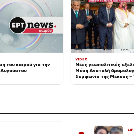
VIDEO
η του καιρού για την
Νέες γεωπολιτικές εξελι
9 Αυγούστου
Μέση Ανατολή δρομολογ
Συμφωνία της Μέκκας – 
υπογράφουν η Σαουδική 
Τουρκία και το Πακιστάν
LIF