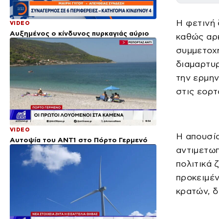
Η φετινή 
VIDEO
Αυξημένος ο κίνδυνος πυρκαγιάς αύριο
καθώς αρ
συμμετοχή
διαμαρτυ
την ερμην
στις εορτ
VIDEO
Η απουσία
Αυτοψία του ΑΝΤ1 στο Πόρτο Γερμενό
αντιμετωπ
πολιτικά 
προκειμέν
κρατών, δ