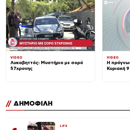
VIDEO
VIDEO
Λυκαβηττός: Μυστήριο με σορό
Η πρόγνωσ
57χρονης
Κυριακή 
//
ΔΗΜΟΦΙΛΗ
LIFE