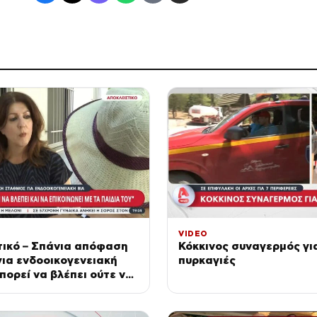
VIDEO
τικό – Σπάνια απόφαση
Κόκκινος συναγερμός γι
ια ενδοοικογενειακή
πυρκαγιές
μπορεί να βλέπει ούτε να
εί με τα παιδιά του