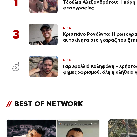
1
Τζούλια Αλεξανδράτου: Η κόρη τ
φωτογραφίες
LIFE
3
Κριστιάνο Ρονάλντο: Η φωτογρα
αυτοκίνητα στο γκαράζ του ξεπέρ
LIFE
5
Γαρυφαλλιά Καληφώνη – Χρήστος
φήμες χωρισμού, όλη η αλήθεια γ
//
BEST OF NETWORK