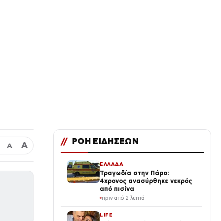
//
ΡΟΗ ΕΙΔΗΣΕΩΝ
Α
Α
ΕΛΛΑΔΑ
Τραγωδία στην Πάρο:
4χρονος ανασύρθηκε νεκρός
από πισίνα
πριν από 2 λεπτά
LIFE