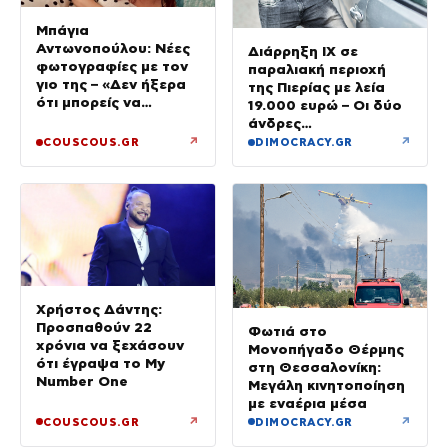
Μπάγια
Αντωνοπούλου: Νέες
Διάρρηξη ΙΧ σε
φωτογραφίες με τον
παραλιακή περιοχή
γιο της – «Δεν ήξερα
της Πιερίας με λεία
ότι μπορείς να
19.000 ευρώ – Οι δύο
ερωτευτείς τόσο πολύ
άνδρες
τις πιο απλές στιγμές»
συνελήφθησαν στην
↗
↗
COUSCOUS.GR
DIMOCRACY.GR
Ημαθία
Χρήστος Δάντης:
Προσπαθούν 22
Φωτιά στο
χρόνια να ξεχάσουν
Μονοπήγαδο Θέρμης
ότι έγραψα το My
στη Θεσσαλονίκη:
Number One
Μεγάλη κινητοποίηση
με εναέρια μέσα
↗
↗
COUSCOUS.GR
DIMOCRACY.GR