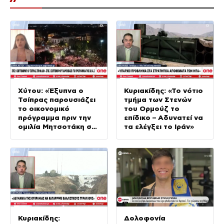
Xύτου: «Έξυπνα ο
Κυριακίδης: «Το νότιο
Τσίπρας παρουσιάζει
τμήμα των Στενών
το οικονομικό
του Ορμούζ το
πρόγραμμα πριν την
επίδικο – Αδυνατεί να
ομιλία Μητσοτάκη στη
τα ελέγξει το Ιράν»
ΔΕΘ»
Κυριακίδης:
Δολοφονία