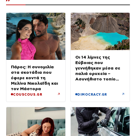
Οι 14 λίμνες της
Εύβοιας που
Πάρος: Η συνομιλία
γεννήθηκαν μέσα σε
στα σκοτάδια που
παλιά ορυχεία –
έφερε κοντά τη
Ασυνήθιστο τοπίο
Μελίνα Νικολαΐδη και
στην Ελλάδα
τον Μάστορα
↗
↗
COUSCOUS.GR
DIMOCRACY.GR