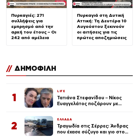
Πυρκαγιές: 271
Πυρκαγιά στη Δυτική
συλλήψεις για
Αττική: Τη Δευτέρα 10
εμπρησμό από την
Αυγούστου ξεκινούν
αρχή του έτους – Οι
οι αιτήσεις για τις
242 από αμέλεια
πρώτες αποζημιώσεις
//
ΔΗΜΟΦΙΛΗ
LIFE
1
Τατιάνα Στεφανίδου – Νίκος
Ευαγγελάτος ποζάρουν με
μαγιό σε παραλία στην
Κεφαλονιά
ΕΛΛΑΔΑ
2
Τραγωδία στις Σέρρες: Άνδρας
που έχασε σύζυγο και γιο στο
τροχαίο λέει «Τα έχασα όλα, κάτι