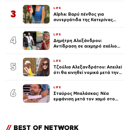
με τράβαγε στην καρδιά μου»
LIFE
3
Alpha: Βαρύ πένθος για
συνεργάτιδα της Κατερίνας
Καινούργιου – «Κουράστηκες
πολύ… Απόψε είσαι στα χέρια
LIFE
του Θεού»
4
Δημήτρη Αλεξάνδρου:
Αντίδραση σε αιχμηρό σχόλιο
για την Τούνη με αφορμή το
μεγάλωμα του Πάρη
LIFE
5
Τζούλια Αλεξανδράτου: Απειλεί
ότι θα κινηθεί νομικά μετά την
ανάρτηση της Δημουλίδου
LIFE
6
Σταύρος Μπαλάσκας: Νέα
εμφάνιση μετά τον χαμό στο
«Πρωινό» (Φωτογραφία)
//
BEST OF NETWORK