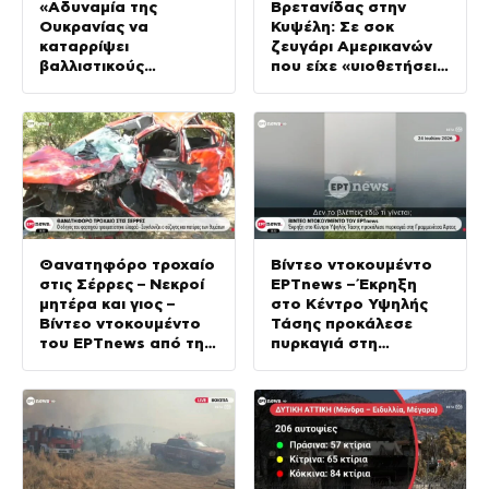
«Αδυναμία της
Βρετανίδας στην
Ουκρανίας να
Κυψέλη: Σε σοκ
καταρρίψει
ζευγάρι Αμερικανών
βαλλιστικούς
που είχε «υιοθετήσει»
πυραύλους από την
τον Αφγανό
Ρωσία»
Θανατηφόρο τροχαίο
Βίντεο ντοκουμέντο
στις Σέρρες – Νεκροί
ΕΡΤnews – Έκρηξη
μητέρα και γιος –
στο Κέντρο Υψηλής
Βίντεο ντοκουμέντο
Τάσης προκάλεσε
του ΕΡΤnews από τη
πυρκαγιά στη
σύγκρουση
Γραμμενίτσα Άρτας