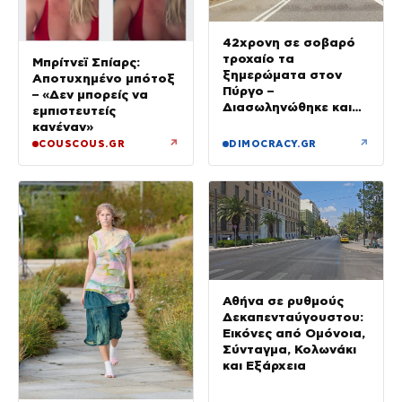
42χρονη σε σοβαρό
τροχαίο τα
Μπρίτνεϊ Σπίαρς:
ξημερώματα στον
Αποτυχημένο μπότοξ
Πύργο –
– «Δεν μπορείς να
Διασωληνώθηκε και
εμπιστευτείς
μεταφέρθηκε στο Ρίο
κανέναν»
↗
↗
COUSCOUS.GR
DIMOCRACY.GR
Αθήνα σε ρυθμούς
Δεκαπενταύγουστου:
Εικόνες από Ομόνοια,
Σύνταγμα, Κολωνάκι
και Εξάρχεια