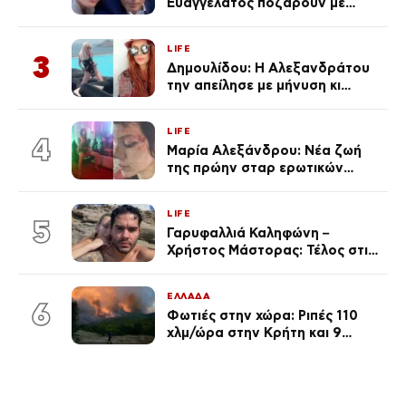
Ευαγγελάτος ποζάρουν με
μαγιό σε παραλία στην
Κεφαλονιά
LIFE
3
Δημουλίδου: Η Αλεξανδράτου
την απείλησε με μήνυση κι
εκείνη απαντά – «Δεν σε
αναγνώρισα, όταν κατάλαβα
LIFE
ποια είσαι σοκαρίστικα»
4
Μαρία Αλεξάνδρου: Νέα ζωή
της πρώην σταρ ερωτικών
ταινιών, μητέρα ενός παιδιού με
σύντροφο επιχειρηματία
LIFE
(Φωτογραφίες)
5
Γαρυφαλλιά Καληφώνη –
Χρήστος Μάστορας: Τέλος στις
φήμες χωρισμού, όλη η αλήθεια
για τη σχέση τους
ΕΛΛΑΔΑ
6
Φωτιές στην χώρα: Ριπές 110
χλμ/ώρα στην Κρήτη και 9
μποφόρ τη Δευτέρα – Πάνω από
400 πυρκαγιές μέσα σε 10
ημέρες