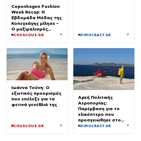
Copenhagen Fashion
Week Recap: Η
Εβδομάδα Μόδας της
Κοπεγχάγης μίλησε –
Ο μαξιμαλισμός
επιστρέφει
↗
↗
COUSCOUS.GR
DIMOCRACY.GR
Ιωάννα Τούνη: Ο
εξωτικός προορισμός
Αρχή Πολιτικής
που επέλεξε για τα
Αεροπορίας:
φετινά γενέθλιά της
Παρέμβαση για το
ελικόπτερο που
προσγειώθηκε στο
Σαρακήνικο της
↗
↗
COUSCOUS.GR
DIMOCRACY.GR
Μήλου – Τι προβλέπει
ο νόμος