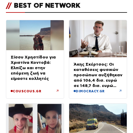
//
BEST OF NETWORK
Σίσσυ Χρηστίδου για
Χριστίνα Κοντοβά:
Άκης Σκέρτσος: Οι
Ελπίζω και στην
καταθέσεις φυσικών
επόμενη ζωή να
προσώπων αυξήθηκαν
είμαστε κολλητές
από 106,4 δισ. ευρώ
σε 148,7 δισ. ευρώ
από τον Δεκέμβριο
↗
↗
COUSCOUS.GR
DIMOCRACY.GR
του 2018 έως το 2025